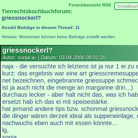
Forenübersicht
RSS
Tierrechtskochbuchforum
:
griessnockerl?
Anzahl Beiträge in diesem Thread: 11
Hinweis: Momentan können keine Beiträge erstellt werden.
griessnockerl?
Autor: sonja w. | Datum:
03.04.2006 09:01:20
naja - die versuchte ich letztens ist ja nur 1 ei zu 
kurz: das ergebnis war eine art griesscremesup
net bezeichnen, eingebrannte griessuppe schmec
ist ja auch nicht die menge an margarine drin...)
durchaus lecker - aber halt nicht das, was ich hab
ersetzt hab ich das ei mit speisestärke.
hat jemand andere tips bzw. schonmal griessno
die dinger wären derzeit ideal als suppeneinlage, 
nachwuchs eben auch mit essen könnte...
lg,
sonja