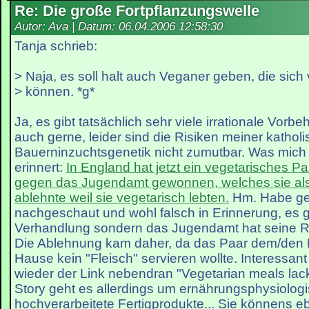
Re: Die große Fortpflanzungswelle
Autor: Ava | Datum:
06.04.2006 12:58:30
Tanja schrieb:
> Naja, es soll halt auch Veganer geben, die sic
> können. *g*
Ja, es gibt tatsächlich sehr viele irrationale Vorbe
auch gerne, leider sind die Risiken meiner kathol
Bauerninzuchtsgenetik nicht zumutbar. Was mich
erinnert:
In England hat jetzt ein vegetarisches P
gegen das Jugendamt gewonnen, welches sie als
ablehnte weil sie vegetarisch lebten.
Hm. Habe ge
nachgeschaut und wohl falsch in Erinnerung, es 
Verhandlung sondern das Jugendamt hat seine Ric
Die Ablehnung kam daher, da das Paar dem/den P
Hause kein "Fleisch" servieren wollte. Interessant
wieder der Link nebendran "Vegetarian meals lack 
Story geht es allerdings um ernährungsphysiolog
hochverarbeitete Fertigprodukte... Sie könnens eb