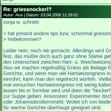
Re: griessnockerl?
Autor: Ava | Datum:
03.04.2006 11:29:02
sonja w. schrieb:
> hat jemand andere tips bzw. schonmal griessn
> hinbekommen?
Leider nein, noch nie gemacht. Allerdings wird G
fest, das müßte doch auch ganz ohne Stärke ge
den Unterschied zwischen Hart- u. Weichweizeng
Also wir machen regelmäßig Griess als Beilage fü
Gerichte, und wenn man viel Hartweizengriess 
einrührt, kann man den regelrecht würfeln. Vielle
mal versuchen Hartweizengriess mit wenig kalte
lassen bis er formbar wird und dann die "Nocker
zur Suppe geben. Ansonsten: Experimentier doc
oder Johannisbrotkernmehl. Wobei ich von beiden
für warme Gerichte überhaupt geeignet sind.