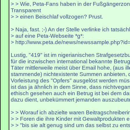
> > Wie, Peta-Fans haben in der Fußgängerzo
Transparent
> > einen Beischlaf vollzogen? Prust.
> Naja, fast. ;-) An der Stelle verlinke ich tatsäch
> auf eine Peta-Webseite *g*:
> http://www.peta.de/news/newssample.php?id
Lustig, "419" ist im nigerianischen Strafgesetz
für die inzwischen international bekannte Betrug
Täter mittlerweile meist über Email hohe, (aus i
stammende) nichtexistente Summen anbieten, d
Vorleistung des "Opfers" ausgelöst werden müs
ist das ja ähnlich in dem Sinne, dass nichtveg
ethisch gesehen auch ein Betrug ist bei dem d
dazu dient, unbekümmert jemanden auszubeut
> > Worauf ich abzielte waren Beitragschreiber
> > Foren die ihre Kinder mit Gewaltprodukten 
> > "bis sie alt genug sind um das selbst zu ent