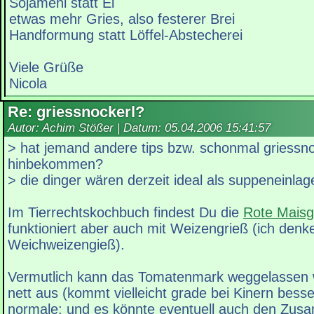
Sojamehl statt Ei
etwas mehr Gries, also festerer Brei
Handformung statt Löffel-Abstecherei
Viele Grüße
Nicola
Re: griessnockerl?
Autor: Achim Stößer | Datum:
05.04.2006 15:41:57
> hat jemand andere tips bzw. schonmal griessno
hinbekommen?
> die dinger wären derzeit ideal als suppeneinlag
Im Tierrechtskochbuch findest Du die
Rote Maisg
funktioniert aber auch mit Weizengrieß (ich denke
Weichweizengieß).
Vermutlich kann das Tomatenmark weggelassen w
nett aus (kommt vielleicht grade bei Kinern besse
normale; und es könnte eventuell auch den Zusa