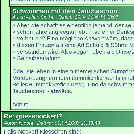
Schwimmen mit dem Jauchestrom
Autor: Achim Stößer | Datum:
09.04.2006 16:03:07
> Aber wie schafft es eigentlich jemand, der selb
> schon jahrelang vegan lebt in so einer Denks
> verharren? Eine mögliche Antwort wäre, das
> diesen Frauen als eine Art Schuld & Sühne
> verstanden wird. Also vegan leben als Umset
> Selbstbestrafung.
Oder sie leben in einem memetischen Sumpf vo
Mörder-Leugnern (den dümmlichtierrechtsfeind
Boller/Hummel/Steffen usw.). Und da schwimme
Jauchestrom - abwärts.
Achim
Re: griessnockerl?
Autor: Nicola | Datum:
03.04.2006 20:43:48
Falls Nockerl Klösschen sind: