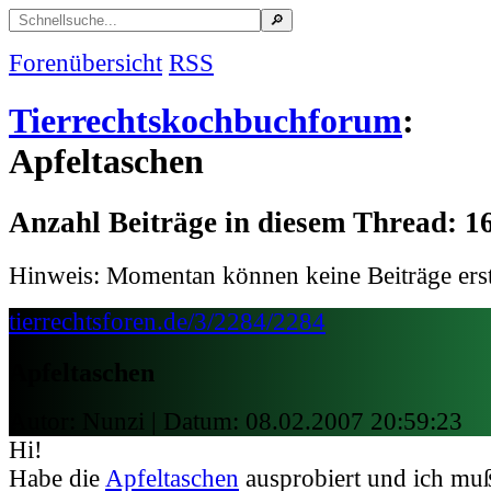
Forenübersicht
RSS
Tierrechtskochbuchforum
:
Apfeltaschen
Anzahl Beiträge in diesem Thread: 1
Hinweis: Momentan können keine Beiträge erst
tierrechtsforen.de/3/2284/2284
Apfeltaschen
Autor: Nunzi | Datum:
08.02.2007 20:59:23
Hi!
Habe die
Apfeltaschen
ausprobiert und ich muß