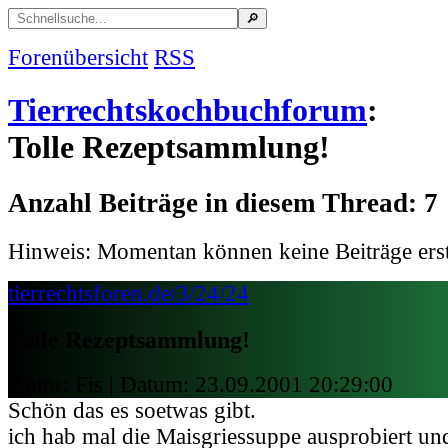
Forenübersicht
RSS
Tierrechtskochbuchforum
:
Tolle Rezeptsammlung!
Anzahl Beiträge in diesem Thread: 7
Hinweis: Momentan können keine Beiträge erst
tierrechtsforen.de/3/24/24
Tolle Rezeptsammlung!
Autor: Fis | Datum:
23.09.2001 20:29:00
Schön das es soetwas gibt.
ich hab mal die Maisgriessuppe ausprobiert un