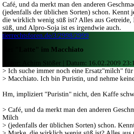
Café, und da merkt man den anderen Geschma
(jedenfalls der üblichen Sorten) schon. Kennt
die wirklich wenig süß ist? Alles aus Getreide, 
süß, und Alpro-Soja ist es irgendwie auch.
tierrechtsforen.de/3/2998/2999
Re: "Latte" im Macchiato
Autor: Achim Stößer | Datum:
16.02.2009 23:
> Ich suche immer noch eine Ersatz"milch" für
> Macchiato. Ich bin Puristin, und nehme kein
Hm, impliziert "Puristin" nicht, den Kaffe schwa
> Café, und da merkt man den anderen Gesch
Milch
> (jedenfalls der üblichen Sorten) schon. Kenn
> Marke, die wirklich wenig süß ist? Alles aus 