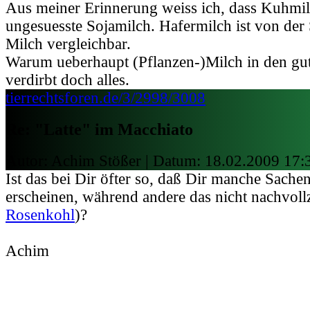
Aus meiner Erinnerung weiss ich, dass Kuhmilch
ungesuesste Sojamilch. Hafermilch ist von der 
Milch vergleichbar.
Warum ueberhaupt (Pflanzen-)Milch in den gu
verdirbt doch alles.
tierrechtsforen.de/3/2998/3008
Re: "Latte" im Macchiato
Autor: Achim Stößer | Datum:
18.02.2009 17:
Ist das bei Dir öfter so, daß Dir manche Sachen
erscheinen, während andere das nicht nachvoll
Rosenkohl
)?
Achim