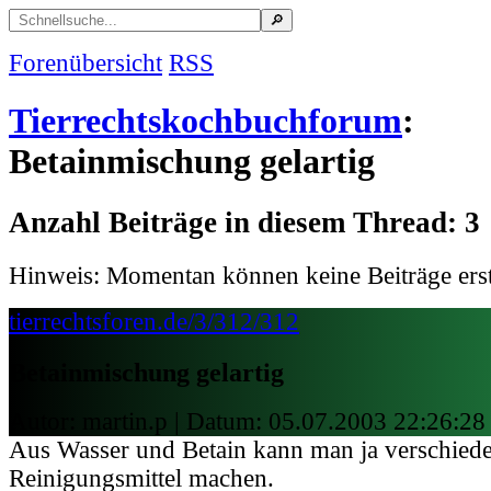
Forenübersicht
RSS
Tierrechtskochbuchforum
:
Betainmischung gelartig
Anzahl Beiträge in diesem Thread: 3
Hinweis: Momentan können keine Beiträge erst
tierrechtsforen.de/3/312/312
Betainmischung gelartig
Autor: martin.p | Datum:
05.07.2003 22:26:28
Aus Wasser und Betain kann man ja verschied
Reinigungsmittel machen.