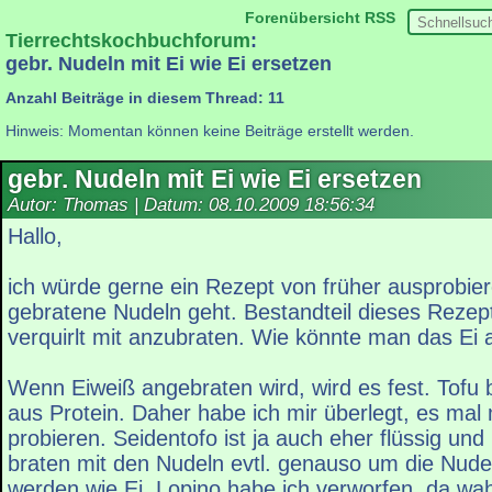
Forenübersicht
RSS
Tierrechtskochbuchforum
:
gebr. Nudeln mit Ei wie Ei ersetzen
Anzahl Beiträge in diesem Thread: 11
Hinweis: Momentan können keine Beiträge erstellt werden.
gebr. Nudeln mit Ei wie Ei ersetzen
Autor: Thomas | Datum:
08.10.2009 18:56:34
Hallo,
ich würde gerne ein Rezept von früher ausprobie
gebratene Nudeln geht. Bestandteil dieses Rezepte
verquirlt mit anzubraten. Wie könnte man das Ei
Wenn Eiweiß angebraten wird, wird es fest. Tofu 
aus Protein. Daher habe ich mir überlegt, es mal 
probieren. Seidentofo ist ja auch eher flüssig un
braten mit den Nudeln evtl. genauso um die Nudel
werden wie Ei. Lopino habe ich verworfen, da wah