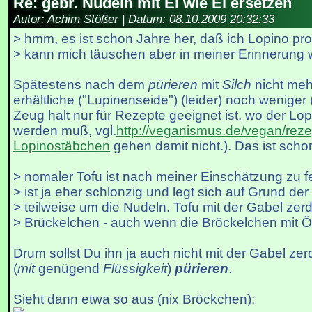
Re: gebr. Nudeln mit Ei wie Ei ersetzen
Autor: Achim Stößer | Datum:
08.10.2009 20:32:33
> hmm, es ist schon Jahre her, daß ich Lopino pro
> kann mich täuschen aber in meiner Erinnerung wa
Spätestens nach dem
pürieren
mit
Silch
nicht meh
erhältliche ("Lupinenseide") (leider) noch weniger (
Zeug halt nur für Rezepte geeignet ist, wo der Lop
werden muß, vgl.
http://veganismus.de/vegan/reze
Lopinostäbchen
gehen damit nicht.). Das ist scho
> nomaler Tofu ist nach meiner Einschätzung zu fe
> ist ja eher schlonzig und legt sich auf Grund de
> teilweise um die Nudeln. Tofu mit der Gabel zerd
> Brückelchen - auch wenn die Bröckelchen mit Ö
Drum sollst Du ihn ja auch nicht mit der Gabel ze
(
mit
genügend
Flüssigkeit
)
pürieren
.
Sieht dann etwa so aus (nix Bröckchen):