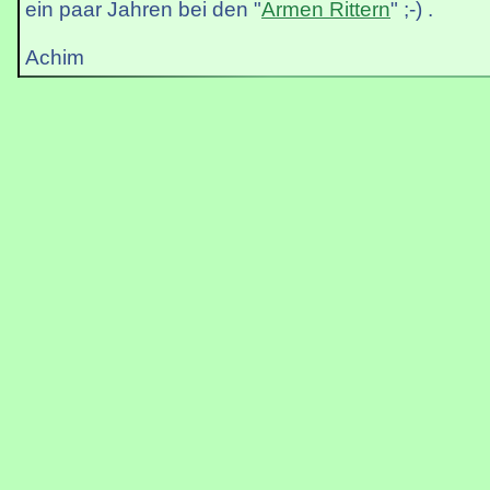
ein paar Jahren bei den "
Armen Rittern
" ;-) .
Achim