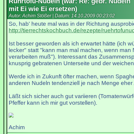
Rührtofu-Nudeln (war: Re: gebr. Nudeln
mit Ei wie Ei ersetzen)
Autor: Achim Stößer | Datum:
14.10.2009 00:23:02
So, hab' heute mal was in der Richtung ausprobie
http://tierrechtskochbuch.de/rezepte/ruehrtofunu
Ist besser geworden als ich erwartet hätte (ich 
lecker" statt "kann man mal machen, wenn man 
verarbeiten muß"). Interessant das Zusammensp
knusprig gebratenen Unterseite und der weichen
Werde ich in Zukunft öfter machen, wenn Spaghett
anderen Nudeln tendenziell je nach Menge eher 
Läßt sich sicher auch gut variieren (Tomatenwür
Pfeffer kann ich mir gut vorstellen).
Achim