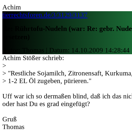
Achim
tierrechtsforen.de/3/3129/3137
Re: Rührtofu-Nudeln (war: Re: gebr. Nudel
ersetzen)
Autor: Thomas | Datum:
14.10.2009 14:28:44
Achim Stößer schrieb:
>
> "Restliche Sojamilch, Zitronensaft, Kurkuma
> 1-2 EL Öl zugeben, pürieren."
Uff war ich so dermaßen blind, daß ich das ni
oder hast Du es grad eingefügt?
Gruß
Thomas