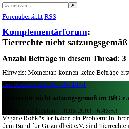
Forenübersicht
RSS
Komplementärforum
:
Tierrechte nicht satzungsgemäß 
Anzahl Beiträge in diesem Thread: 3
Hinweis: Momentan können keine Beiträge erst
tierrechtsforen.de/4/1444/1444
Tierrechte nicht satzungsgemäß im BfG e.
Autor: Fred | Datum:
10.06.2003 16:46:53
Vegane Rohköstler haben ein Problem: In ihr
dem Bund für Gesundheit e.V. sind Tierrechte 