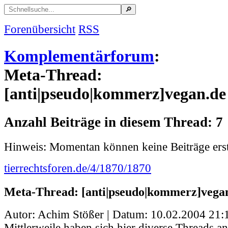
Forenübersicht
RSS
Komplementärforum
:
Meta-Thread:
[anti|pseudo|kommerz]vegan.de
Anzahl Beiträge in diesem Thread: 7
Hinweis: Momentan können keine Beiträge erst
tierrechtsforen.de/4/1870/1870
Meta-Thread: [anti|pseudo|kommerz]vega
Autor: Achim Stößer | Datum:
10.02.2004 21:
Mittlerweile haben sich hier diverse Threads a