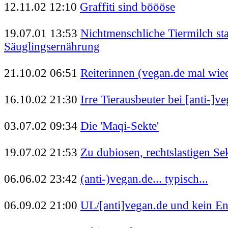
12.11.02 12:10
Graffiti sind böööse
19.07.01 13:53
Nichtmenschliche Tiermilch sta
Säuglingsernährung
21.10.02 06:51
Reiterinnen (vegan.de mal wie
16.10.02 21:30
Irre Tierausbeuter bei [anti-]v
03.07.02 09:34
Die 'Maqi-Sekte'
19.07.02 21:53
Zu dubiosen, rechtslastigen Se
06.06.02 23:42
(anti-)vegan.de... typisch...
06.09.02 21:00
UL/[anti]vegan.de und kein E