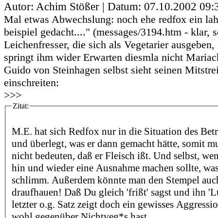
Autor: Achim Stößer | Datum:
07.10.2002 09:
Mal etwas Abwechslung: noch ehe redfox ein lah
beispiel gedacht...." (messages/3194.htm - klar, 
Leichenfresser, die sich als Vegetarier ausgeben,
springt ihm wider Erwarten diesmla nicht Mariach
Guido von Steinhagen selbst sieht seinen Mitstre
einschreiten:
>>>
Zitat:
M.E. hat sich Redfox nur in die Situation des Betr
und überlegt, was er dann gemacht hätte, somit m
nicht bedeuten, daß er Fleisch ißt. Und selbst, we
hin und wieder eine Ausnahme machen sollte, was 
schlimm. Außerdem könnte man den Stempel auch
draufhauen! Daß Du gleich 'frißt' sagst und ihn 'L
letzter o.g. Satz zeigt doch ein gewisses Aggressi
wohl gegenüber Nichtveg*s hast.