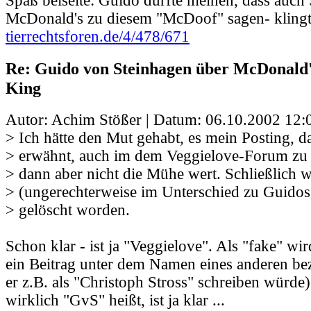
Spaß beiseite: Guido dürfte meinen, dass au
McDonald's zu diesem "McDoof" sagen- klingt
tierrechtsforen.de/4/478/671
Re: Guido von Steinhagen über McDonald
King
Autor: Achim Stößer | Datum:
06.10.2002 12:
> Ich hätte den Mut gehabt, es mein Posting, d
> erwähnt, auch im dem Veggielove-Forum zu 
> dann aber nicht die Mühe wert. Schließlich
> (ungerechterweise im Unterschied zu Guidos
> gelöscht worden.
Schon klar - ist ja "Veggielove". Als "fake" wi
ein Beitrag unter dem Namen eines anderen be
er z.B. als "Christoph Stross" schreiben würde)
wirklich "GvS" heißt, ist ja klar ...