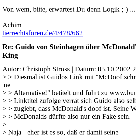
Von wem, bitte, erwartest Du denn Logik ;-) ...
Achim
tierrechtsforen.de/4/478/662
Re: Guido von Steinhagen über McDonald
King
Autor: Christoph Stross | Datum:
05.10.2002 2
> > Diesmal ist Guidos Link mit "McDoof schm
'ne
> > Alternative!" betitelt und führt zu www.b
> > Linktitel zufolge verrät sich Guido also sel
> > zugiebt, dass McDonald's doof ist. Seine 
> > McDonalds dürfte also nur ein Fake sein.
>
> Naja - eher ist es so, daß er damit seine