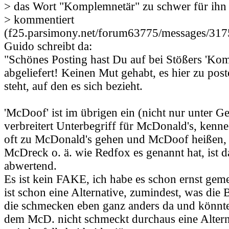
> das Wort "Komplemnetär" zu schwer für ihn i
> kommentiert
(f25.parsimony.net/forum63775/messages/317
Guido schreibt da:
"Schönes Posting hast Du auf bei Stößers 'Ko
abgeliefert! Keinen Mut gehabt, es hier zu pos
steht, auf den es sich bezieht.
'McDoof' ist im übrigen ein (nicht nur unter G
verbreitert Unterbegriff für McDonald's, kenn
oft zu McDonald's gehen und McDoof heißen,
McDreck o. ä. wie Redfox es genannt hat, ist d
abwertend.
Es ist kein FAKE, ich habe es schon ernst gem
ist schon eine Alternative, zumindest, was die B
die schmecken eben ganz anders da und könnte
dem McD. nicht schmeckt durchaus eine Altern