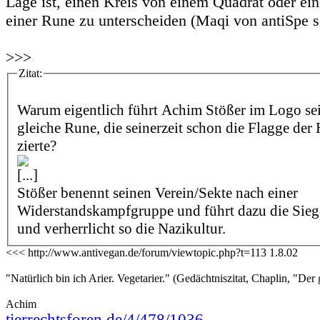
Lage ist, einen Kreis von einem Quadrat oder ei
einer Rune zu unterscheiden (Maqi von antiSpe s
>>>
Zitat:
Warum eigentlich führt Achim Stößer im Logo sei
gleiche Rune, die seinerzeit schon die Flagge der
zierte?
[...]
Stößer benennt seinen Verein/Sekte nach einer
Widerstandskampfgruppe und führt dazu die Sie
und verherrlicht so die Nazikultur.
<<< http://www.antivegan.de/forum/viewtopic.php?t=113 1.8.02
"Natürlich bin ich Arier. Vegetarier." (Gedächtniszitat, Chaplin, "Der 
Achim
tierrechtsforen.de/4/478/1036