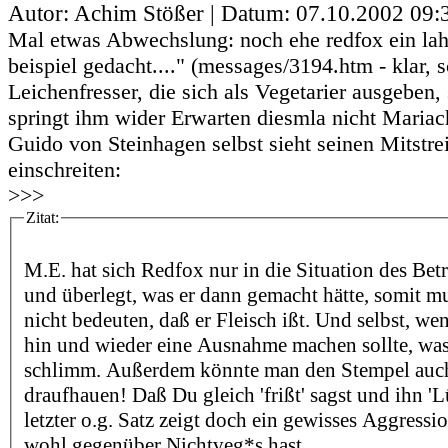
Autor: Achim Stößer | Datum:
07.10.2002 09:
Mal etwas Abwechslung: noch ehe redfox ein lah
beispiel gedacht...." (messages/3194.htm - klar, 
Leichenfresser, die sich als Vegetarier ausgeben,
springt ihm wider Erwarten diesmla nicht Mariach
Guido von Steinhagen selbst sieht seinen Mitstre
einschreiten:
>>>
Zitat:
M.E. hat sich Redfox nur in die Situation des Betr
und überlegt, was er dann gemacht hätte, somit m
nicht bedeuten, daß er Fleisch ißt. Und selbst, we
hin und wieder eine Ausnahme machen sollte, was 
schlimm. Außerdem könnte man den Stempel auch
draufhauen! Daß Du gleich 'frißt' sagst und ihn 'L
letzter o.g. Satz zeigt doch ein gewisses Aggressi
wohl gegenüber Nichtveg*s hast.