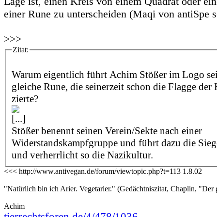
Lage ist, einen Kreis von einem Quadrat oder ei
einer Rune zu unterscheiden (Maqi von antiSpe s
>>>
Zitat:
Warum eigentlich führt Achim Stößer im Logo sei
gleiche Rune, die seinerzeit schon die Flagge der
zierte?
[...]
Stößer benennt seinen Verein/Sekte nach einer
Widerstandskampfgruppe und führt dazu die Sie
und verherrlicht so die Nazikultur.
<<< http://www.antivegan.de/forum/viewtopic.php?t=113 1.8.02
"Natürlich bin ich Arier. Vegetarier." (Gedächtniszitat, Chaplin, "Der 
Achim
tierrechtsforen.de/4/478/1036