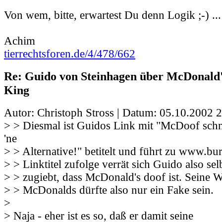
Von wem, bitte, erwartest Du denn Logik ;-) ...
Achim
tierrechtsforen.de/4/478/662
Re: Guido von Steinhagen über McDonald
King
Autor: Christoph Stross | Datum:
05.10.2002 2
> > Diesmal ist Guidos Link mit "McDoof schm
'ne
> > Alternative!" betitelt und führt zu www.b
> > Linktitel zufolge verrät sich Guido also sel
> > zugiebt, dass McDonald's doof ist. Seine 
> > McDonalds dürfte also nur ein Fake sein.
>
> Naja - eher ist es so, daß er damit seine