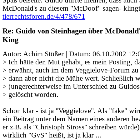
Spaß beiseite: Guido dürfte meinen, dass au
McDonald's zu diesem "McDoof" sagen- klingt
tierrechtsforen.de/4/478/671
Re: Guido von Steinhagen über McDonald
King
Autor: Achim Stößer | Datum:
06.10.2002 12:
> Ich hätte den Mut gehabt, es mein Posting, d
> erwähnt, auch im dem Veggielove-Forum zu 
> dann aber nicht die Mühe wert. Schließlich
> (ungerechterweise im Unterschied zu Guidos
> gelöscht worden.
Schon klar - ist ja "Veggielove". Als "fake" wi
ein Beitrag unter dem Namen eines anderen be
er z.B. als "Christoph Stross" schreiben würde)
wirklich "GvS" heißt, ist ja klar ...