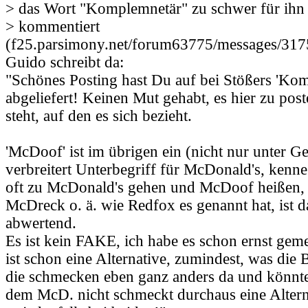
> das Wort "Komplemnetär" zu schwer für ihn i
> kommentiert
(f25.parsimony.net/forum63775/messages/317
Guido schreibt da:
"Schönes Posting hast Du auf bei Stößers 'Ko
abgeliefert! Keinen Mut gehabt, es hier zu pos
steht, auf den es sich bezieht.
'McDoof' ist im übrigen ein (nicht nur unter G
verbreitert Unterbegriff für McDonald's, kenn
oft zu McDonald's gehen und McDoof heißen,
McDreck o. ä. wie Redfox es genannt hat, ist d
abwertend.
Es ist kein FAKE, ich habe es schon ernst gem
ist schon eine Alternative, zumindest, was die B
die schmecken eben ganz anders da und könnte
dem McD. nicht schmeckt durchaus eine Altern