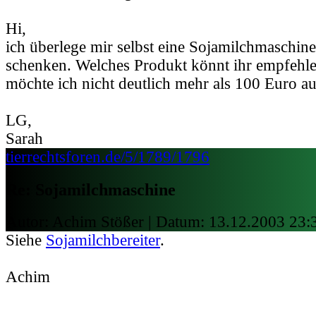
Hi,
ich überlege mir selbst eine Sojamilchmaschin
schenken. Welches Produkt könnt ihr empfeh
möchte ich nicht deutlich mehr als 100 Euro a
LG,
Sarah
tierrechtsforen.de/5/1789/1796
Re: Sojamilchmaschine
Autor: Achim Stößer | Datum:
13.12.2003 23:
Siehe
Sojamilchbereiter
.
Achim