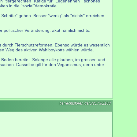
n "tiergerechten" Käfige für "Legehennen". schönes
ten in die "sozial"demokratie.
n Schritte" gehen. Besser "wenig" als "nichts" erreichen
 politischer Veränderung: akut nämlich nichts.
 durch Tierschutzreformen. Ebenso würde es wesentlich
den Weg des aktiven Wahlboykotts wählen würde.
 Boden bereitet. Solange alle glauben, im grossen und
suchen. Dasselbe gilt für den Veganismus, denn unter
tierrechtsforen.de/5/2173/2188