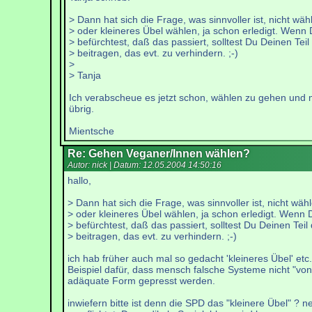
> Dann hat sich die Frage, was sinnvoller ist, nicht wäh
> oder kleineres Übel wählen, ja schon erledigt. Wenn
> befürchtest, daß das passiert, solltest Du Deinen Teil
> beitragen, das evt. zu verhindern. ;-)
>
> Tanja
Ich verabscheue es jetzt schon, wählen zu gehen und mit
übrig.
Mientsche
Re: Gehen Veganer/Innen wählen?
Autor: nick | Datum:
12.05.2004 14:50:16
hallo,
> Dann hat sich die Frage, was sinnvoller ist, nicht wäh
> oder kleineres Übel wählen, ja schon erledigt. Wenn 
> befürchtest, daß das passiert, solltest Du Deinen Teil
> beitragen, das evt. zu verhindern. ;-)
ich hab früher auch mal so gedacht 'kleineres Übel' etc.
Beispiel dafür, dass mensch falsche Systeme nicht "v
adäquate Form gepresst werden.
inwiefern bitte ist denn die SPD das "kleinere Übel" ? 