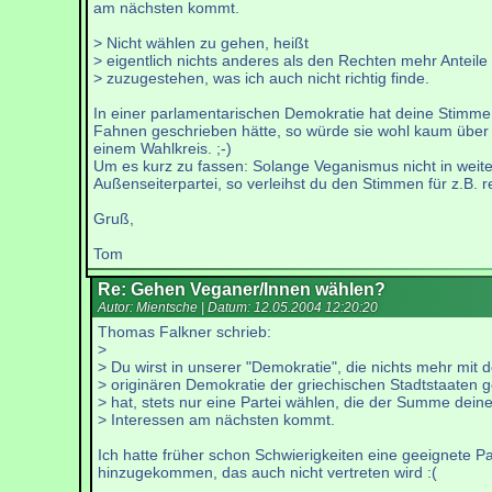
am nächsten kommt.
> Nicht wählen zu gehen, heißt
> eigentlich nichts anderes als den Rechten mehr Anteile
> zuzugestehen, was ich auch nicht richtig finde.
In einer parlamentarischen Demokratie hat deine Stimme l
Fahnen geschrieben hätte, so würde sie wohl kaum über 
einem Wahlkreis. ;-)
Um es kurz zu fassen: Solange Veganismus nicht in weite
Außenseiterpartei, so verleihst du den Stimmen für z.B. r
Gruß,
Tom
Re: Gehen Veganer/Innen wählen?
Autor: Mientsche | Datum:
12.05.2004 12:20:20
Thomas Falkner schrieb:
>
> Du wirst in unserer "Demokratie", die nichts mehr mit d
> originären Demokratie der griechischen Stadtstaaten 
> hat, stets nur eine Partei wählen, die der Summe deine
> Interessen am nächsten kommt.
Ich hatte früher schon Schwierigkeiten eine geeignete Pa
hinzugekommen, das auch nicht vertreten wird :(