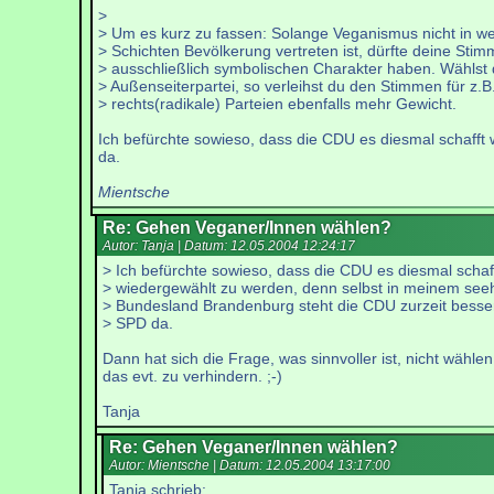
>
> Um es kurz zu fassen: Solange Veganismus nicht in we
> Schichten Bevölkerung vertreten ist, dürfte deine Sti
> ausschließlich symbolischen Charakter haben. Wählst 
> Außenseiterpartei, so verleihst du den Stimmen für z.B
> rechts(radikale) Parteien ebenfalls mehr Gewicht.
Ich befürchte sowieso, dass die CDU es diesmal schafft
da.
Mientsche
Re: Gehen Veganer/Innen wählen?
Autor: Tanja | Datum:
12.05.2004 12:24:17
> Ich befürchte sowieso, dass die CDU es diesmal schaf
> wiedergewählt zu werden, denn selbst in meinem seeh
> Bundesland Brandenburg steht die CDU zurzeit besser
> SPD da.
Dann hat sich die Frage, was sinnvoller ist, nicht wähle
das evt. zu verhindern. ;-)
Tanja
Re: Gehen Veganer/Innen wählen?
Autor: Mientsche | Datum:
12.05.2004 13:17:00
Tanja schrieb: