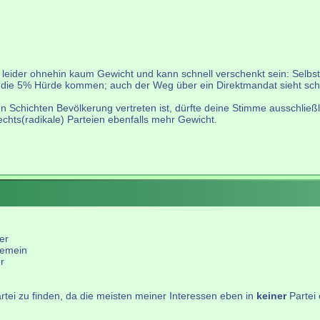
eider ohnehin kaum Gewicht und kann schnell verschenkt sein: Selbst w
die 5% Hürde kommen; auch der Weg über ein Direktmandat sieht schle
n Schichten Bevölkerung vertreten ist, dürfte deine Stimme ausschlie
echts(radikale) Parteien ebenfalls mehr Gewicht.
er
gemein
r
rtei zu finden, da die meisten meiner Interessen eben in
keiner
Partei 