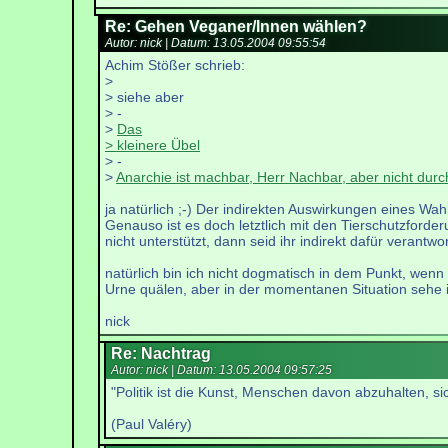
Re: Gehen Veganer/Innen wählen?
Autor: nick | Datum:
13.05.2004 09:55:54
Achim Stößer schrieb:
>
> siehe aber
> -
>
Das
> kleinere Übel
> -
>
Anarchie ist machbar, Herr Nachbar, aber nicht durc
ja natürlich ;-) Der indirekten Auswirkungen eines Wa
Genauso ist es doch letztlich mit den Tierschutzforde
nicht unterstützt, dann seid ihr indirekt dafür verantw
natürlich bin ich nicht dogmatisch in dem Punkt, wenn
Urne quälen, aber in der momentanen Situation sehe ic
nick
Re: Nachtrag
Autor: nick | Datum:
13.05.2004 09:57:25
"Politik ist die Kunst, Menschen davon abzuhalten, 
(Paul Valéry)