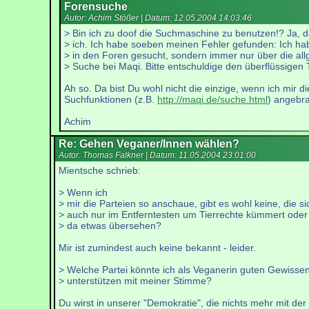
Forensuche
Autor: Achim Stößer | Datum:
12.05.2004 14:03:46
> Bin ich zu doof die Suchmaschine zu benutzen!? Ja, d
> ich. Ich habe soeben meinen Fehler gefunden: Ich hab
> in den Foren gesucht, sondern immer nur über die al
> Suche bei Maqi. Bitte entschuldige den überflüssigen
Ah so. Da bist Du wohl nicht die einzige, wenn ich mir 
Suchfunktionen (z.B.
http://maqi.de/suche.html
) angebra
Achim
Re: Gehen Veganer/Innen wählen?
Autor: Thomas Falkner | Datum:
11.05.2004 23:01:00
Mientsche schrieb:
> Wenn ich
> mir die Parteien so anschaue, gibt es wohl keine, die si
> auch nur im Entferntesten um Tierrechte kümmert oder
> da etwas übersehen?
Mir ist zumindest auch keine bekannt - leider.
> Welche Partei könnte ich als Veganerin guten Gewisse
> unterstützen mit meiner Stimme?
Du wirst in unserer "Demokratie", die nichts mehr mit de