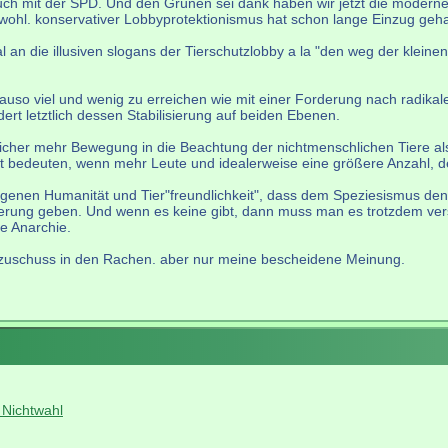
auch mit der SPD. Und den Grünen sei dank haben wir jetzt die moderne
 wohl. konservativer Lobbyprotektionismus hat schon lange Einzug gehal
al an die illusiven slogans der Tierschutzlobby a la "den weg der kleine
uso viel und wenig zu erreichen wie mit einer Forderung nach radikaler
rt letztlich dessen Stabilisierung auf beiden Ebenen.
her mehr Bewegung in die Beachtung der nichtmenschlichen Tiere als
ft bedeuten, wenn mehr Leute und idealerweise eine größere Anzahl, 
logenen Humanität und Tier"freundlichkeit", dass dem Speziesismus den
derung geben. Und wenn es keine gibt, dann muss man es trotzdem ver
ie Anarchie.
n zuschuss in den Rachen. aber nur meine bescheidene Meinung.
 Nichtwahl