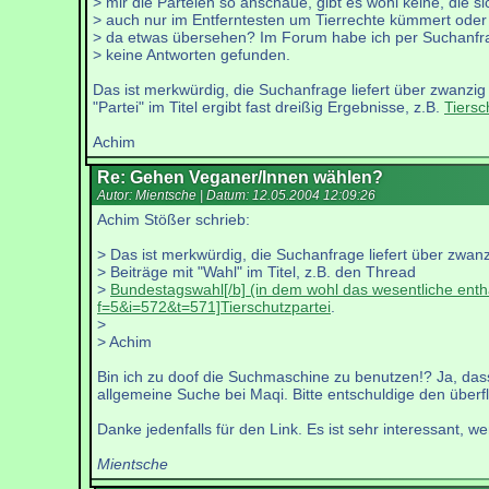
> mir die Parteien so anschaue, gibt es wohl keine, die si
> auch nur im Entferntesten um Tierrechte kümmert oder
> da etwas übersehen? Im Forum habe ich per Suchanfr
> keine Antworten gefunden.
Das ist merkwürdig, die Suchanfrage liefert über zwanzig 
"Partei" im Titel ergibt fast dreißig Ergebnisse, z.B.
Tiersc
Achim
Re: Gehen Veganer/Innen wählen?
Autor: Mientsche | Datum:
12.05.2004 12:09:26
Achim Stößer schrieb:
> Das ist merkwürdig, die Suchanfrage liefert über zwan
> Beiträge mit "Wahl" im Titel, z.B. den Thread
>
Bundestagswahl[/b] (in dem wohl das wesentliche enthalt
f=5&i=572&t=571]Tierschutzpartei
.
>
> Achim
Bin ich zu doof die Suchmaschine zu benutzen!? Ja, das
allgemeine Suche bei Maqi. Bitte entschuldige den überf
Danke jedenfalls für den Link. Es ist sehr interessant, 
Mientsche