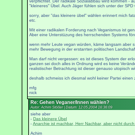
verpflichtet. Der radikale Sozialabbau wird kommen - 
"kleineres" Übel. Auch Jäger fühlen sich unter der SPD
sorry, aber "das kleinere übel" wählen erinnert mich fat
etc.
Mit einer radikalen Forderung nach Veganismus ist gena
Aber eine Unterstüzung des herrschenden Systems förde
wenn mehr Leute vegan würden, käme langsam aber sic
mehr Bewegung in der erstarrten politischen Landscha
Man darf nicht vergessen: es ist dieses System der er
ganzen sei doch alles in Ordnung wird es keine Verän
realistischer Betrachtung ist dieser genauso utopisch w
deshalb schmeiss ich diesmal wohl keiner Partei eine
mfg
nick
Re: Gehen Veganer/Innen wählen?
Autor: Achim Stößer | Datum:
12.05.2004 16:36:09
siehe aber
-
Das kleinere Übel
-
Anarchie ist machbar, Herr Nachbar, aber nicht durch
Achim