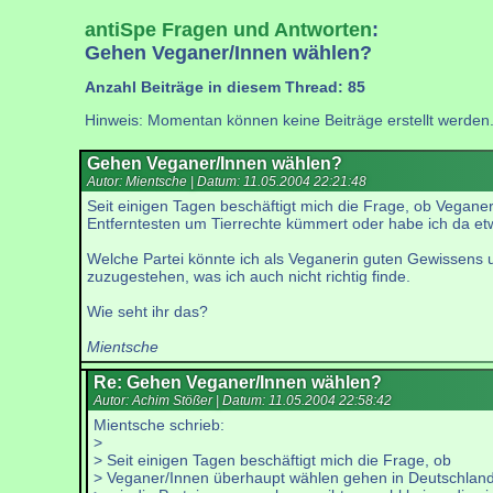
antiSpe Fragen und Antworten
:
Gehen Veganer/Innen wählen?
Anzahl Beiträge in diesem Thread: 85
Hinweis: Momentan können keine Beiträge erstellt werden
Gehen Veganer/Innen wählen?
Autor: Mientsche | Datum:
11.05.2004 22:21:48
Seit einigen Tagen beschäftigt mich die Frage, ob Vegane
Entferntesten um Tierrechte kümmert oder habe ich da e
Welche Partei könnte ich als Veganerin guten Gewissens u
zuzugestehen, was ich auch nicht richtig finde.
Wie seht ihr das?
Mientsche
Re: Gehen Veganer/Innen wählen?
Autor: Achim Stößer | Datum:
11.05.2004 22:58:42
Mientsche schrieb:
>
> Seit einigen Tagen beschäftigt mich die Frage, ob
> Veganer/Innen überhaupt wählen gehen in Deutschlan