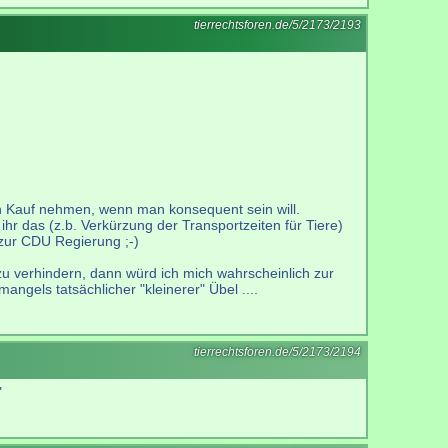
tierrechtsforen.de/5/2173/2193
 in Kauf nehmen, wenn man konsequent sein will.
hr das (z.b. Verkürzung der Transportzeiten für Tiere)
e zur CDU Regierung ;-)
 zu verhindern, dann würd ich mich wahrscheinlich zur
ngels tatsächlicher "kleinerer" Übel ....
tierrechtsforen.de/5/2173/2194
"