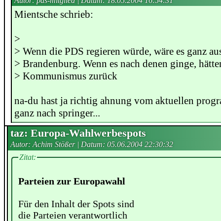
Autor: pds-mitglied | Datum:
18.05.2004 16:54:31
Mientsche schrieb:
>
> Wenn die PDS regieren würde, wäre es ganz au
> Brandenburg. Wenn es nach denen ginge, hätte
> Kommunismus zurück
na-du hast ja richtig ahnung vom aktuellen prog
ganz nach springer...
taz: Europa-Wahlwerbespots
Autor: Achim Stößer | Datum:
05.06.2004 22:30:32
Zitat:
Parteien zur Europawahl
Für den Inhalt der Spots sind
die Parteien verantwortlich