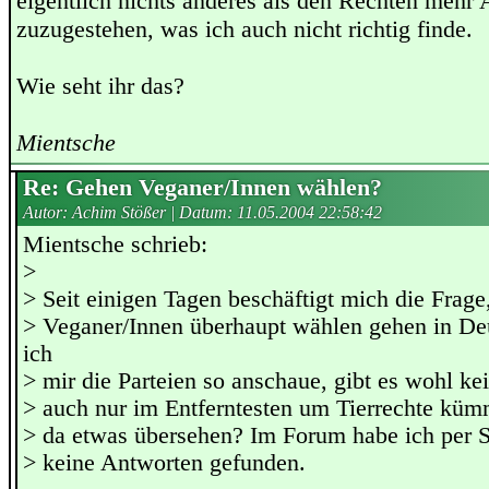
eigentlich nichts anderes als den Rechten mehr 
zuzugestehen, was ich auch nicht richtig finde.
Wie seht ihr das?
Mientsche
Re: Gehen Veganer/Innen wählen?
Autor: Achim Stößer | Datum:
11.05.2004 22:58:42
Mientsche schrieb:
>
> Seit einigen Tagen beschäftigt mich die Frage
> Veganer/Innen überhaupt wählen gehen in D
ich
> mir die Parteien so anschaue, gibt es wohl kei
> auch nur im Entferntesten um Tierrechte küm
> da etwas übersehen? Im Forum habe ich per 
> keine Antworten gefunden.