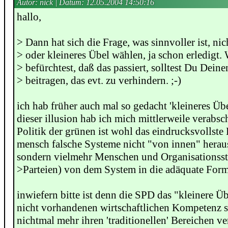
Autor: nick | Datum:
12.05.2004 14:50:16
hallo,
> Dann hat sich die Frage, was sinnvoller ist, ni
> oder kleineres Übel wählen, ja schon erledigt
> befürchtest, daß das passiert, solltest Du Deine
> beitragen, das evt. zu verhindern. ;-)
ich hab früher auch mal so gedacht 'kleineres Übe
dieser illusion hab ich mich mittlerweile verabsc
Politik der grünen ist wohl das eindrucksvollste 
mensch falsche Systeme nicht "von innen" herau
sondern vielmehr Menschen und Organisationsst
>Parteien) von dem System in die adäquate Form
inwiefern bitte ist denn die SPD das "kleinere Ü
nicht vorhandenen wirtschaftlichen Kompetenz si
nichtmal mehr ihren 'traditionellen' Bereichen ve