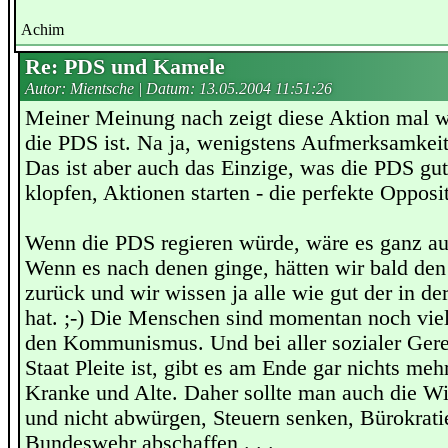
Achim
Re: PDS und Kamele
Autor: Mientsche | Datum:
13.05.2004 11:51:26
Meiner Meinung nach zeigt diese Aktion mal w
die PDS ist. Na ja, wenigstens Aufmerksamkeit 
Das ist aber auch das Einzige, was die PDS gu
klopfen, Aktionen starten - die perfekte Opposit
Wenn die PDS regieren würde, wäre es ganz au
Wenn es nach denen ginge, hätten wir bald 
zurück und wir wissen ja alle wie gut der in d
hat. ;-) Die Menschen sind momentan noch viel 
den Kommunismus. Und bei aller sozialer Gere
Staat Pleite ist, gibt es am Ende gar nichts meh
Kranke und Alte. Daher sollte man auch die Wir
und nicht abwürgen, Steuern senken, Bürokrati
Bundeswehr abschaffen . . .