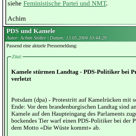
siehe
Feministische Partei und NMT
.
Achim
PDS und Kamele
Autor: Achim Stößer | Datum:
13.05.2004 10:44:29
Passend eine aktuele Pressemeldung:
Zitat:
Kamele stürmen Landtag - PDS-Politiker bei Pr
verletzt
Potsdam (dpa) - Protestritt auf Kamelrücken mit
Ende: Vor dem brandenburgischen Landtag sind 
Kamele auf den Haupteingang des Parlaments zug
bockendes Tier warf einen PDS-Politiker bei der P
dem Motto «Die Wüste kommt» ab.