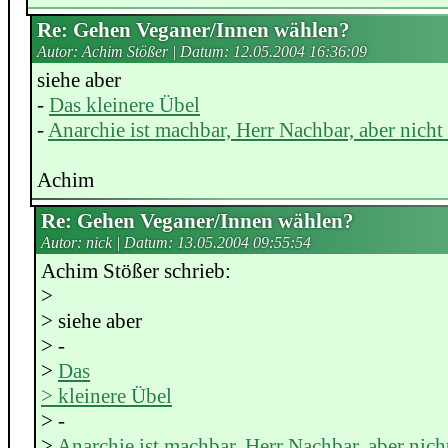
Re: Gehen Veganer/Innen wählen?
Autor: Achim Stößer | Datum:
12.05.2004 16:36:09
siehe aber
-
Das kleinere Übel
-
Anarchie ist machbar, Herr Nachbar, aber nich
Achim
Re: Gehen Veganer/Innen wählen?
Autor: nick | Datum:
13.05.2004 09:55:54
Achim Stößer schrieb:
>
> siehe aber
> -
>
Das
> kleinere Übel
> -
>
Anarchie ist machbar, Herr Nachbar, aber nic