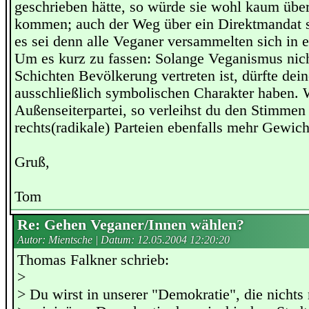
geschrieben hätte, so würde sie wohl kaum übe
kommen; auch der Weg über ein Direktmandat si
es sei denn alle Veganer versammelten sich in e
Um es kurz zu fassen: Solange Veganismus nich
Schichten Bevölkerung vertreten ist, dürfte de
ausschließlich symbolischen Charakter haben. 
Außenseiterpartei, so verleihst du den Stimmen 
rechts(radikale) Parteien ebenfalls mehr Gewich
Gruß,
Tom
Re: Gehen Veganer/Innen wählen?
Autor: Mientsche | Datum:
12.05.2004 12:20:20
Thomas Falkner schrieb:
>
> Du wirst in unserer "Demokratie", die nichts