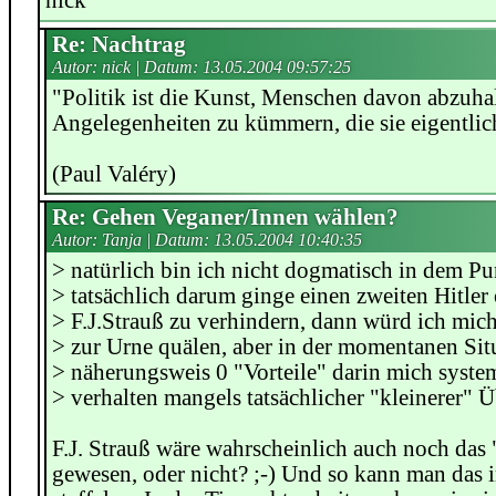
nick
Re: Nachtrag
Autor: nick | Datum:
13.05.2004 09:57:25
"Politik ist die Kunst, Menschen davon abzuha
Angelegenheiten zu kümmern, die sie eigentlic
(Paul Valéry)
Re: Gehen Veganer/Innen wählen?
Autor: Tanja | Datum:
13.05.2004 10:40:35
> natürlich bin ich nicht dogmatisch in dem Pu
> tatsächlich darum ginge einen zweiten Hitler
> F.J.Strauß zu verhindern, dann würd ich mic
> zur Urne quälen, aber in der momentanen Situ
> näherungsweis 0 "Vorteile" darin mich syst
> verhalten mangels tatsächlicher "kleinerer" Üb
F.J. Strauß wäre wahrscheinlich auch noch das 
gewesen, oder nicht? ;-) Und so kann man das 