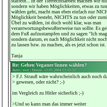
staffeln... In der Tierrechtsarbeit machen wir 
sondern wir haben Möglichkeiten, etwas zu tu
wählen geht, macht man eben einfach nur NIC
Möglichkeit besteht, NICHTS zu tun oder zumin
Übel zu wählen, ist doch wohl klar, was man
verantwortungsbewußterweise tun sollte. Es ge
dem Fuß aufzustampfen und zu sagen "Ich mag 
sondern darum, es nach Möglichkeit nicht noc
zu lassen bzw. zu machen, als es jetzt schon ist.
Tanja
Re: Gehen Veganer/Innen wählen?
Autor: nick | Datum:
13.05.2004 13:35:52
> F.J. Strauß wäre wahrscheinlich auch noch d
> gewesen, oder nicht? ;-)
im Vergleich zu Hitler sicherlich ;-)
>Und so kann man das immer weiter