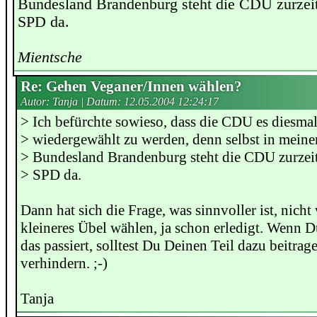
Bundesland Brandenburg steht die CDU zurzeit 
SPD da.
Mientsche
Re: Gehen Veganer/Innen wählen?
Autor: Tanja | Datum:
12.05.2004 12:24:17
> Ich befürchte sowieso, dass die CDU es diesmal
> wiedergewählt zu werden, denn selbst in meine
> Bundesland Brandenburg steht die CDU zurzeit 
> SPD da.
Dann hat sich die Frage, was sinnvoller ist, nich
kleineres Übel wählen, ja schon erledigt. Wenn D
das passiert, solltest Du Deinen Teil dazu beitrage
verhindern. ;-)
Tanja