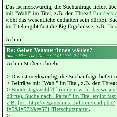
Das ist merkwürdig, die Suchanfrage liefert üb
mit "Wahl" im Titel, z.B. den Thread
Bundesta
wohl das wesentliche enthalten sein dürfte). Su
im Titel ergibt fast dreißig Ergebnisse, z.B.
Tier
Achim
Re: Gehen Veganer/Innen wählen?
Autor: Mientsche | Datum:
12.05.2004 12:09:26
Achim Stößer schrieb:
> Das ist merkwürdig, die Suchanfrage liefert 
> Beiträge mit "Wahl" im Titel, z.B. den Threa
>
Bundestagswahl[/b] (in dem wohl das wesentl
dürfte). Suche nach "Partei" im Titel ergibt fast
z.B. [url=http://veganismus.ch/foren/read.php?
f=5&i=572&t=571]Tierschutzpartei
.
>