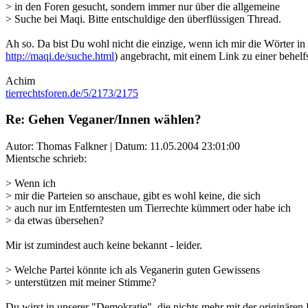
> in den Foren gesucht, sondern immer nur über die allgemeine
> Suche bei Maqi. Bitte entschuldige den überflüssigen Thread.
Ah so. Da bist Du wohl nicht die einzige, wenn ich mir die Wörter i
http://maqi.de/suche.html
) angebracht, mit einem Link zu einer behel
Achim
tierrechtsforen.de/5/2173/2175
Re: Gehen Veganer/Innen wählen?
Autor: Thomas Falkner | Datum:
11.05.2004 23:01:00
Mientsche schrieb:
> Wenn ich
> mir die Parteien so anschaue, gibt es wohl keine, die sich
> auch nur im Entferntesten um Tierrechte kümmert oder habe ich
> da etwas übersehen?
Mir ist zumindest auch keine bekannt - leider.
> Welche Partei könnte ich als Veganerin guten Gewissens
> unterstützen mit meiner Stimme?
Du wirst in unserer "Demokratie", die nichts mehr mit der originären