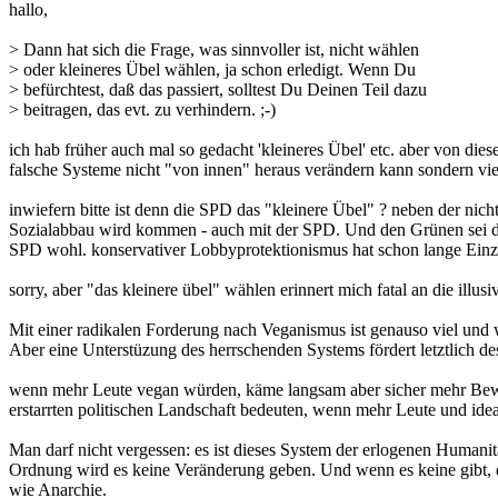
hallo,
> Dann hat sich die Frage, was sinnvoller ist, nicht wählen
> oder kleineres Übel wählen, ja schon erledigt. Wenn Du
> befürchtest, daß das passiert, solltest Du Deinen Teil dazu
> beitragen, das evt. zu verhindern. ;-)
ich hab früher auch mal so gedacht 'kleineres Übel' etc. aber von dies
falsche Systeme nicht "von innen" heraus verändern kann sondern vi
inwiefern bitte ist denn die SPD das "kleinere Übel" ? neben der nicht
Sozialabbau wird kommen - auch mit der SPD. Und den Grünen sei dan
SPD wohl. konservativer Lobbyprotektionismus hat schon lange Einzu
sorry, aber "das kleinere übel" wählen erinnert mich fatal an die illu
Mit einer radikalen Forderung nach Veganismus ist genauso viel und w
Aber eine Unterstüzung des herrschenden Systems fördert letztlich de
wenn mehr Leute vegan würden, käme langsam aber sicher mehr Bewe
erstarrten politischen Landschaft bedeuten, wenn mehr Leute und id
Man darf nicht vergessen: es ist dieses System der erlogenen Humanit
Ordnung wird es keine Veränderung geben. Und wenn es keine gibt, da
wie Anarchie.