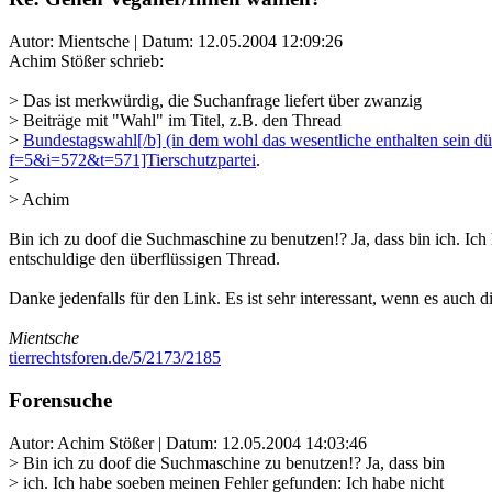
Autor: Mientsche | Datum:
12.05.2004 12:09:26
Achim Stößer schrieb:
> Das ist merkwürdig, die Suchanfrage liefert über zwanzig
> Beiträge mit "Wahl" im Titel, z.B. den Thread
>
Bundestagswahl[/b] (in dem wohl das wesentliche enthalten sein dürf
f=5&i=572&t=571]Tierschutzpartei
.
>
> Achim
Bin ich zu doof die Suchmaschine zu benutzen!? Ja, dass bin ich. Ic
entschuldige den überflüssigen Thread.
Danke jedenfalls für den Link. Es ist sehr interessant, wenn es auch 
Mientsche
tierrechtsforen.de/5/2173/2185
Forensuche
Autor: Achim Stößer | Datum:
12.05.2004 14:03:46
> Bin ich zu doof die Suchmaschine zu benutzen!? Ja, dass bin
> ich. Ich habe soeben meinen Fehler gefunden: Ich habe nicht