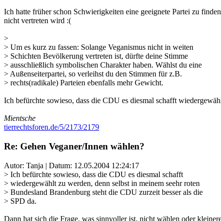
Ich hatte früher schon Schwierigkeiten eine geeignete Partei zu finde
nicht vertreten wird :(
>
> Um es kurz zu fassen: Solange Veganismus nicht in weiten
> Schichten Bevölkerung vertreten ist, dürfte deine Stimme
> ausschließlich symbolischen Charakter haben. Wählst du eine
> Außenseiterpartei, so verleihst du den Stimmen für z.B.
> rechts(radikale) Parteien ebenfalls mehr Gewicht.
Ich befürchte sowieso, dass die CDU es diesmal schafft wiedergewäh
Mientsche
tierrechtsforen.de/5/2173/2179
Re: Gehen Veganer/Innen wählen?
Autor: Tanja | Datum:
12.05.2004 12:24:17
> Ich befürchte sowieso, dass die CDU es diesmal schafft
> wiedergewählt zu werden, denn selbst in meinem seehr roten
> Bundesland Brandenburg steht die CDU zurzeit besser als die
> SPD da.
Dann hat sich die Frage, was sinnvoller ist, nicht wählen oder kleiner