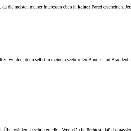
n, da die meisten meiner Interessen eben in
keiner
Partei erscheinen. Je
lt zu werden, denn selbst in meinem seehr roten Bundesland Brandenbur
es Übel wählen, ja schon erledigt. Wenn Du befürchtest, daß das passiert