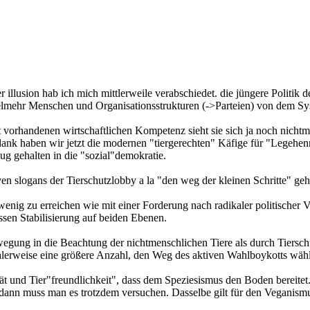
er illusion hab ich mich mittlerweile verabschiedet. die jüngere Politik 
elmehr Menschen und Organisationsstrukturen (->Parteien) von dem Sy
 vorhandenen wirtschaftlichen Kompetenz sieht sie sich ja noch nichtmal
k haben wir jetzt die modernen "tiergerechten" Käfige für "Legehenne
g gehalten in die "sozial"demokratie.
siven slogans der Tierschutzlobby a la "den weg der kleinen Schritte" ge
enig zu erreichen wie mit einer Forderung nach radikaler politischer V
ssen Stabilisierung auf beiden Ebenen.
gung in die Beachtung der nichtmenschlichen Tiere als durch Tiersc
ealerweise eine größere Anzahl, den Weg des aktiven Wahlboykotts wäh
ät und Tier"freundlichkeit", dass dem Speziesismus den Boden bereitet.
nn muss man es trotzdem versuchen. Dasselbe gilt für den Veganismus, 