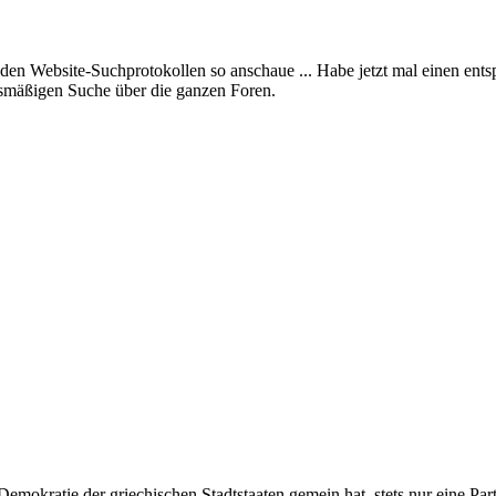
n den Website-Suchprotokollen so anschaue ... Habe jetzt mal einen en
fsmäßigen Suche über die ganzen Foren.
 Demokratie der griechischen Stadtstaaten gemein hat, stets nur eine P