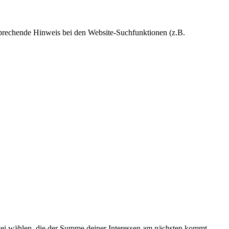
tsprechende Hinweis bei den Website-Suchfunktionen (z.B.
artei wählen, die der Summe deiner Interessen am nächsten kommt.