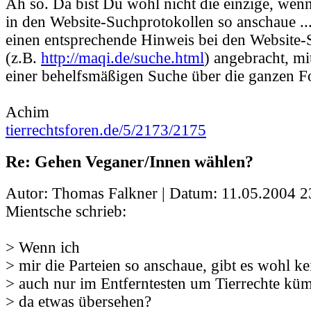
Ah so. Da bist Du wohl nicht die einzige, wenn
in den Website-Suchprotokollen so anschaue ...
einen entsprechende Hinweis bei den Website
(z.B.
http://maqi.de/suche.html
) angebracht, mi
einer behelfsmäßigen Suche über die ganzen F
Achim
tierrechtsforen.de/5/2173/2175
Re: Gehen Veganer/Innen wählen?
Autor: Thomas Falkner | Datum:
11.05.2004 2
Mientsche schrieb:
> Wenn ich
> mir die Parteien so anschaue, gibt es wohl kei
> auch nur im Entferntesten um Tierrechte kü
> da etwas übersehen?