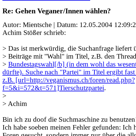
Re: Gehen Veganer/Innen wählen?
Autor: Mientsche | Datum:
12.05.2004 12:09:
Achim Stößer schrieb:
> Das ist merkwürdig, die Suchanfrage liefert
> Beiträge mit "Wahl" im Titel, z.B. den Threa
>
Bundestagswahl[/b] (in dem wohl das wesentl
dürfte). Suche nach "Partei" im Titel ergibt fas
z.B. [url=http://veganismus.ch/foren/read.php?
f=5&i=572&t=571]Tierschutzpartei
.
>
> Achim
Bin ich zu doof die Suchmaschine zu benutzen!?
Ich habe soeben meinen Fehler gefunden: Ich h
Foren gesucht, sondern immer nur über die al