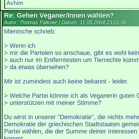
Achim
Re: Gehen Veganer/Innen wählen?
Autor: Thomas Falkner | Datum:
11.05.2004 23:01:00
Mientsche schrieb:
> Wenn ich
> mir die Parteien so anschaue, gibt es wohl kein
> auch nur im Entferntesten um Tierrechte kümm
> da etwas übersehen?
Mir ist zumindest auch keine bekannt - leider.
> Welche Partei könnte ich als Veganerin guten
> unterstützen mit meiner Stimme?
Du wirst in unserer "Demokratie", die nichts mehr
Demokratie der griechischen Stadtstaaten gemein
Partei wählen, die der Summe deiner Interesse
kommt.