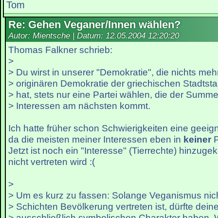
Tom
Re: Gehen Veganer/Innen wählen?
Autor: Mientsche | Datum:
12.05.2004 12:20:20
Thomas Falkner schrieb:
>
> Du wirst in unserer "Demokratie", die nichts mehr
> originären Demokratie der griechischen Stadtst
> hat, stets nur eine Partei wählen, die der Summe
> Interessen am nächsten kommt.
Ich hatte früher schon Schwierigkeiten eine geeign
da die meisten meiner Interessen eben in
keiner
P
Jetzt ist noch ein "Interesse" (Tierrechte) hinzu
nicht vertreten wird :(
>
> Um es kurz zu fassen: Solange Veganismus nich
> Schichten Bevölkerung vertreten ist, dürfte dei
> ausschließlich symbolischen Charakter haben. 