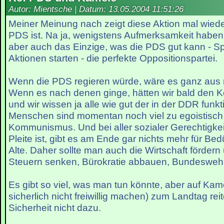
Autor: Mientsche | Datum:
13.05.2004 11:51:26
Meiner Meinung nach zeigt diese Aktion mal wiede
PDS ist. Na ja, wenigstens Aufmerksamkeit haben s
aber auch das Einzige, was die PDS gut kann - Sp
Aktionen starten - die perfekte Oppositionspartei.
Wenn die PDS regieren würde, wäre es ganz aus 
Wenn es nach denen ginge, hätten wir bald den
und wir wissen ja alle wie gut der in der DDR funktio
Menschen sind momentan noch viel zu egoistisch 
Kommunismus. Und bei aller sozialer Gerechtigkei
Pleite ist, gibt es am Ende gar nichts mehr für Bed
Alte. Daher sollte man auch die Wirtschaft förder
Steuern senken, Bürokratie abbauen, Bundeswehr 
Es gibt so viel, was man tun könnte, aber auf Kam
sicherlich nicht freiwillig machen) zum Landtag reit
Sicherheit nicht dazu.