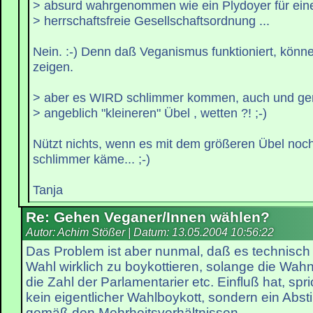
> absurd wahrgenommen wie ein Plydoyer für ein
> herrschaftsfreie Gesellschaftsordnung ...
Nein. :-) Denn daß Veganismus funktioniert, könn
zeigen.
> aber es WIRD schlimmer kommen, auch und g
> angeblich "kleineren" Übel , wetten ?! ;-)
Nützt nichts, wenn es mit dem größeren Übel noc
schlimmer käme... ;-)
Tanja
Re: Gehen Veganer/Innen wählen?
Autor: Achim Stößer | Datum:
13.05.2004 10:56:22
Das Problem ist aber nunmal, daß es technisch 
Wahl wirklich zu boykottieren, solange die Wahn
die Zahl der Parlamentarier etc. Einfluß hat, spr
kein eigentlicher Wahlboykott, sondern ein Abst
gemäß den Mehrheitsverhältnissen.