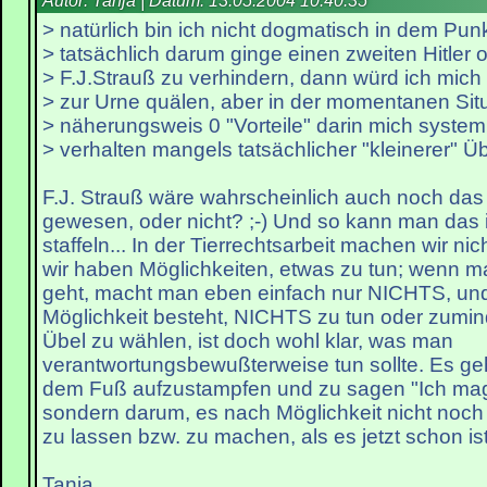
Autor: Tanja | Datum:
13.05.2004 10:40:35
> natürlich bin ich nicht dogmatisch in dem Pun
> tatsächlich darum ginge einen zweiten Hitler 
> F.J.Strauß zu verhindern, dann würd ich mich
> zur Urne quälen, aber in der momentanen Situ
> näherungsweis 0 "Vorteile" darin mich syste
> verhalten mangels tatsächlicher "kleinerer" Übe
F.J. Strauß wäre wahrscheinlich auch noch das 
gewesen, oder nicht? ;-) Und so kann man das 
staffeln... In der Tierrechtsarbeit machen wir n
wir haben Möglichkeiten, etwas zu tun; wenn m
geht, macht man eben einfach nur NICHTS, un
Möglichkeit besteht, NICHTS zu tun oder zumind
Übel zu wählen, ist doch wohl klar, was man
verantwortungsbewußterweise tun sollte. Es geh
dem Fuß aufzustampfen und zu sagen "Ich mag 
sondern darum, es nach Möglichkeit nicht noc
zu lassen bzw. zu machen, als es jetzt schon ist
Tanja