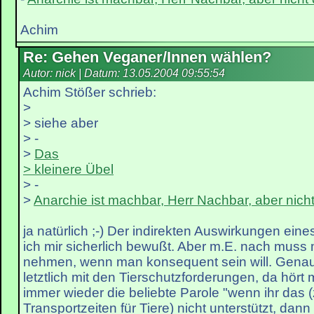
Achim
Re: Gehen Veganer/Innen wählen?
Autor: nick | Datum:
13.05.2004 09:55:54
Achim Stößer schrieb:
>
> siehe aber
> -
>
Das
> kleinere Übel
> -
>
Anarchie ist machbar, Herr Nachbar, aber nich
ja natürlich ;-) Der indirekten Auswirkungen ein
ich mir sicherlich bewußt. Aber m.E. nach muss 
nehmen, wenn man konsequent sein will. Genau
letztlich mit den Tierschutzforderungen, da hör
immer wieder die beliebte Parole "wenn ihr das 
Transportzeiten für Tiere) nicht unterstützt, dann 