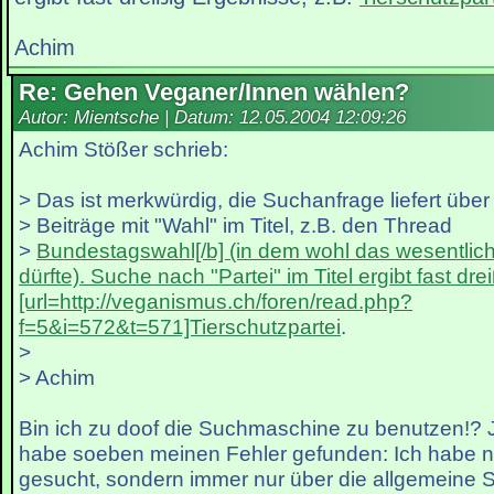
Achim
Re: Gehen Veganer/Innen wählen?
Autor: Mientsche | Datum:
12.05.2004 12:09:26
Achim Stößer schrieb:
> Das ist merkwürdig, die Suchanfrage liefert übe
> Beiträge mit "Wahl" im Titel, z.B. den Thread
>
Bundestagswahl[/b] (in dem wohl das wesentlich
dürfte). Suche nach "Partei" im Titel ergibt fast dr
[url=http://veganismus.ch/foren/read.php?
f=5&i=572&t=571]Tierschutzpartei
.
>
> Achim
Bin ich zu doof die Suchmaschine zu benutzen!? Ja
habe soeben meinen Fehler gefunden: Ich habe ni
gesucht, sondern immer nur über die allgemeine S