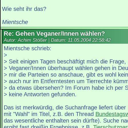
Wie seht ihr das?
Mientsche
Re: Gehen Veganer/Innen wählen?
Autor: Achim Stößer | Datum:
11.05.2004 22:58:42
Mientsche schrieb:
>
> Seit einigen Tagen beschäftigt mich die Frage,
> Veganer/Innen überhaupt wählen gehen in Deu
> mir die Parteien so anschaue, gibt es wohl kein
> auch nur im Entferntesten um Tierrechte kümm
> da etwas übersehen? Im Forum habe ich per 
> keine Antworten gefunden.
Das ist merkwürdig, die Suchanfrage liefert über
mit "Wahl" im Titel, z.B. den Thread
Bundestagsw
das wesentliche enthalten sein dürfte). Suche nac
ergibt fast dreißig Ergebnisse, z.B.
Tierschutzpar