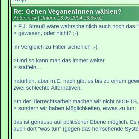
Re: Gehen Veganer/Innen wählen?
Autor: nick | Datum:
13.05.2004 13:35:52
> F.J. Strauß wäre wahrscheinlich auch noch das "
> gewesen, oder nicht? ;-)
im Vergleich zu Hitler sicherlich ;-)
>Und so kann man das immer weiter
> staffeln...
natürlich, aber m.E. nach gibt es bis zu einem ge
zwei schlechte Alternativen.
>In der Tierrechtsarbeit machen wir nicht NICHTS,
> sondern wir haben Möglichkeiten, etwas zu tun;
das ist genauso auf politischer Ebene möglich. Es 
auch dort "was tun" (gegen das herrschende Syst