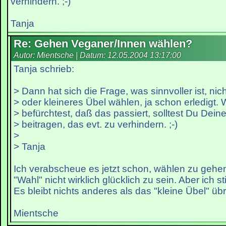
verhindern. ;-)
Tanja
Re: Gehen Veganer/Innen wählen?
Autor: Mientsche | Datum:
12.05.2004 13:17:00
Tanja schrieb:
> Dann hat sich die Frage, was sinnvoller ist, nic
> oder kleineres Übel wählen, ja schon erledigt
> befürchtest, daß das passiert, solltest Du Dein
> beitragen, das evt. zu verhindern. ;-)
>
> Tanja
Ich verabscheue es jetzt schon, wählen zu gehe
"Wahl" nicht wirklich glücklich zu sein. Aber ich s
Es bleibt nichts anderes als das "kleine Übel" übr
Mientsche