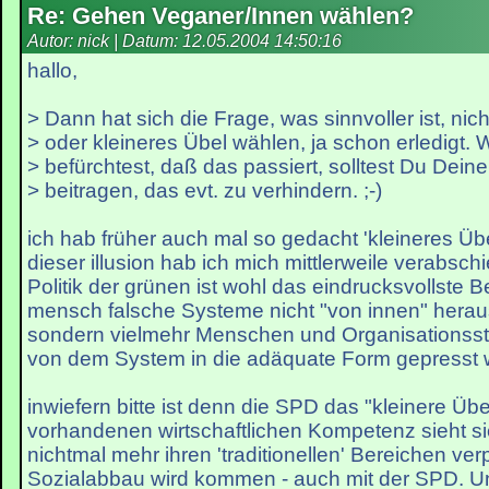
Re: Gehen Veganer/Innen wählen?
Autor: nick | Datum:
12.05.2004 14:50:16
hallo,
> Dann hat sich die Frage, was sinnvoller ist, nic
> oder kleineres Übel wählen, ja schon erledigt.
> befürchtest, daß das passiert, solltest Du Deine
> beitragen, das evt. zu verhindern. ;-)
ich hab früher auch mal so gedacht 'kleineres Übe
dieser illusion hab ich mich mittlerweile verabschi
Politik der grünen ist wohl das eindrucksvollste B
mensch falsche Systeme nicht "von innen" hera
sondern vielmehr Menschen und Organisationsstr
von dem System in die adäquate Form gepresst 
inwiefern bitte ist denn die SPD das "kleinere Übe
vorhandenen wirtschaftlichen Kompetenz sieht si
nichtmal mehr ihren 'traditionellen' Bereichen verp
Sozialabbau wird kommen - auch mit der SPD. U