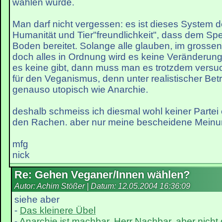
wählen würde.
Man darf nicht vergessen: es ist dieses System 
Humanität und Tier"freundlichkeit", dass dem S
Boden bereitet. Solange alle glauben, im grosse
doch alles in Ordnung wird es keine Veränderu
es keine gibt, dann muss man es trotzdem versuc
für den Veganismus, denn unter realistischer Betr
genauso utopisch wie Anarchie.
deshalb schmeiss ich diesmal wohl keiner Partei
den Rachen. aber nur meine bescheidene Meinu
mfg
nick
Re: Gehen Veganer/Innen wählen?
Autor: Achim Stößer | Datum:
12.05.2004 16:36:09
siehe aber
-
Das kleinere Übel
-
Anarchie ist machbar, Herr Nachbar, aber nicht