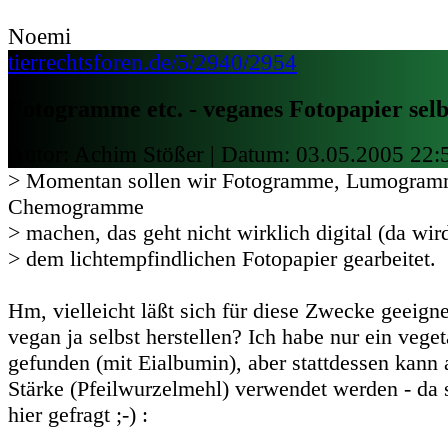
Noemi
tierrechtsforen.de/5/2940/2954
Fotogramme etc. - veganes Fotopapier sel
Autor: Achim Stößer | Datum:
03.05.2005 22:
> Momentan sollen wir Fotogramme, Lumogram
Chemogramme
> machen, das geht nicht wirklich digital (da wird
> dem lichtempfindlichen Fotopapier gearbeitet.
Hm, vielleicht läßt sich für diese Zwecke geeign
vegan ja selbst herstellen? Ich habe nur ein vege
gefunden (mit Eialbumin), aber stattdessen kann
Stärke (Pfeilwurzelmehl) verwendet werden - da 
hier gefragt ;-) :