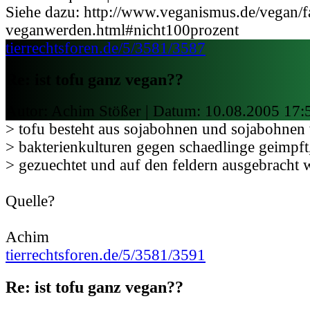
Siehe dazu: http://www.veganismus.de/vegan/f
veganwerden.html#nicht100prozent
tierrechtsforen.de/5/3581/3587
Re: ist tofu ganz vegan??
Autor: Achim Stößer | Datum:
10.08.2005 17:
> tofu besteht aus sojabohnen und sojabohnen 
> bakterienkulturen gegen schaedlinge geimpft
> gezuechtet und auf den feldern ausgebracht 
Quelle?
Achim
tierrechtsforen.de/5/3581/3591
Re: ist tofu ganz vegan??