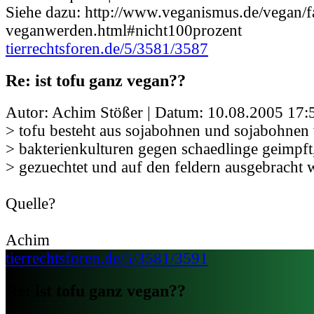
Siehe dazu: http://www.veganismus.de/vegan/f
veganwerden.html#nicht100prozent
tierrechtsforen.de/5/3581/3587
Re: ist tofu ganz vegan??
Autor: Achim Stößer | Datum:
10.08.2005 17:
> tofu besteht aus sojabohnen und sojabohnen 
> bakterienkulturen gegen schaedlinge geimpft
> gezuechtet und auf den feldern ausgebracht 
Quelle?
Achim
tierrechtsforen.de/5/3581/3591
Re: ist tofu ganz vegan??