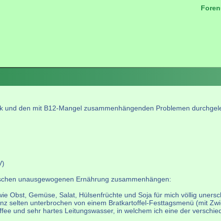
Foren
.
matik und den mit B12-Mangel zusammenhängenden Problemen durchgel
V)
nzwischen unausgewogenen Ernährung zusammenhängen:
 wie Obst, Gemüse, Salat, Hülsenfrüchte und Soja für mich völlig unersc
nz selten unterbrochen von einem Bratkartoffel-Festtagsmenü (mit Zw
fee und sehr hartes Leitungswasser, in welchem ich eine der verschie