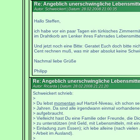
Re: Angeblich unerschwingliche Lebensmitt
Autor: Schweickert | Datum:
28.02.2008 21:00:35
Hallo Steffen,
ich habe vor ein paar Tagen ein türkisches Zimmermäd
im Drahtkorb am Lenker ihres Fahrrades Lebensmittel a
Und jetzt noch eine Bitte: Geratet Euch doch bitte ni
Cent rechnen muß, was mir aber absolut keine Schwier
Nachmal liebe Grüße
Philipp
Re: Angeblich unerschwingliche Lebensmitte
Autor: Ricarda | Datum:
28.02.2008 21:21:20
Schweickert schrieb:
>
> Du lebst
momentan
auf Hartz4-Niveau, ich schon sei
> Jahren. Da sind alle irgendwann einmal vorhanden
> aufgebraucht.
> Vielleicht hast Du eine Familie oder Freunde, die Di
> zu unterstützen (mit Geld, mit Lebensmitteln, mit ein
> Einladung zum Essen); ich lebe alleine (nach vielen
> Arbeit im Ausland).
>