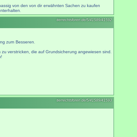
 massig von den von dir erwähnten Sachen zu kaufen
nterhalten.
tierrechtsforen.de/5/41589/41592
rung zum Besseren.
 zu verstricken, die auf Grundsicherung angewiesen sind.
n!
tierrechtsforen.de/5/41589/41593