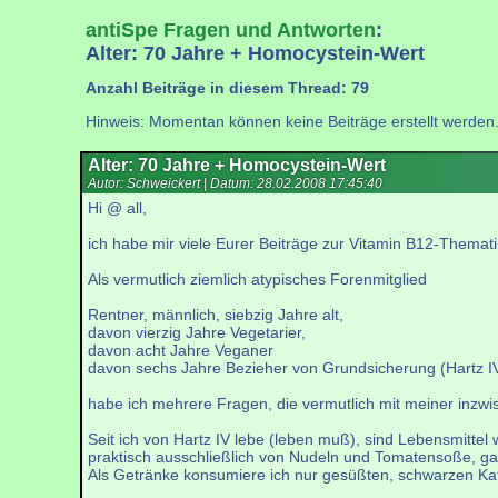
antiSpe Fragen und Antworten
:
Alter: 70 Jahre + Homocystein-Wert
Anzahl Beiträge in diesem Thread: 79
Hinweis: Momentan können keine Beiträge erstellt werden
Alter: 70 Jahre + Homocystein-Wert
Autor: Schweickert | Datum:
28.02.2008 17:45:40
Hi @ all,
ich habe mir viele Eurer Beiträge zur Vitamin B12-The
Als vermutlich ziemlich atypisches Forenmitglied
Rentner, männlich, siebzig Jahre alt,
davon vierzig Jahre Vegetarier,
davon acht Jahre Veganer
davon sechs Jahre Bezieher von Grundsicherung (Hartz I
habe ich mehrere Fragen, die vermutlich mit meiner i
Seit ich von Hartz IV lebe (leben muß), sind Lebensmittel
praktisch ausschließlich von Nudeln und Tomatensoße, ga
Als Getränke konsumiere ich nur gesüßten, schwarzen Kaf