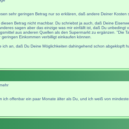
ige
diesen sehr geringen Betrag nur so erklären, daß andere Deiner Kosten s
 diesen Betrag nicht machbar. Du schriebst ja auch, daß Deine Eisenwe
nderes sagen aber das einzige was mir einfällt ist, daß Du unbedingt
ittel aus anderen Quellen als den Supermarkt zu ergänzen. "Die Tafel" 
 geringen Einkommen verbilligt einkaufen können.
 ich an, daß Du Deine Möglichkeiten dahingehend schon abgeklopft hast.
 mehr
bin ich offenbar ein paar Monate älter als Du, und ich weiß von mindeste