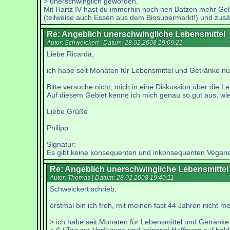
> unerschwinglich geworden.
Mit Hartz IV hast du immerhin noch nen Batzen mehr Geld
(teilweise auch Essen aus dem Biosupermarkt!) und zusä
Re: Angeblich unerschwingliche Lebensmittel
Autor: Schweickert | Datum:
28.02.2008 19:09:21
Liebe Ricarda,
ich habe seit Monaten für Lebensmittel und Getränke nu
Bitte versuche nicht, mich in eine Diskussion über die
Auf diesem Gebiet kenne ich mich genau so gut aus, wie
Liebe Grüße
Philipp
Signatur:
Es gibt keine konsequenten und inkonsequenten Vegane
Re: Angeblich unerschwingliche Lebensmittel
Autor: Thomas | Datum:
28.02.2008 19:40:11
Schweickert schrieb:
erstmal bin ich froh, mit meinen fast 44 Jahren nicht m
> ich habe seit Monaten für Lebensmittel und Getränke