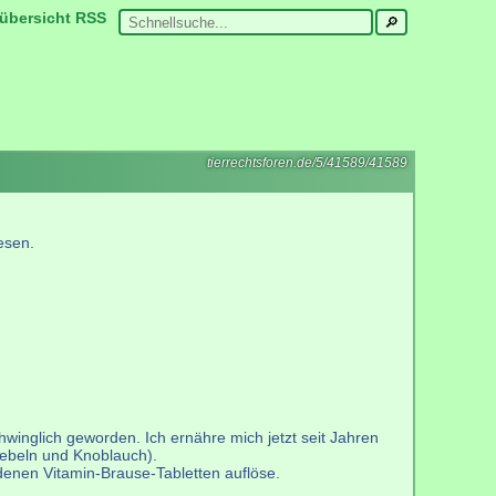
übersicht
RSS
tierrechtsforen.de/5/41589/41589
esen.
hwinglich geworden. Ich ernähre mich jetzt seit Jahren
iebeln und Knoblauch).
denen Vitamin-Brause-Tabletten auflöse.