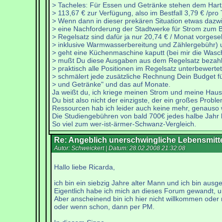
> Tacheles: Für Essen und Getränke stehen dem Hart
> 113,67 € zur Verfügung, also im Bestfall 3,79 € /pro 
> Wenn dann in dieser prekären Situation etwas daz
> eine Nachforderung der Stadtwerke für Strom zum B
> Regelsatz sind dafür ja nur 20,74 € / Monat vorges
> inklusive Warmwasserbereitung und Zählergebühr) u
> geht eine Küchenmaschine kaputt (bei mir die Was
> mußt Du diese Ausgaben aus dem Regelsatz bezah
> praktisch alle Positionen im Regelsatz unterbewertet
> schmälert jede zusätzliche Rechnung Dein Budget f
> und Getränke" und das auf Monate.
Ja weißt du, ich kriege meinen Strom und meine Haush
Du bist also nicht der einzigste, der ein großes Probl
Ressourcen hab ich leider auch keine mehr, genauso w
Die Studiengebühren von bald 700€ jedes halbe Jahr 
So viel zum wer-ist-ärmer-Schwanz-Vergleich.
Re: Angeblich unerschwingliche Lebensmitt
Autor: Schweickert | Datum:
28.02.2008 21:32:08
Hallo liebe Ricarda,
ich bin ein siebzig Jahre alter Mann und ich bin ausge
Eigentlich habe ich mich an dieses Forum gewandt,
Aber anscheinend bin ich hier nicht willkommen ode
oder wenn schon, dann per PM.