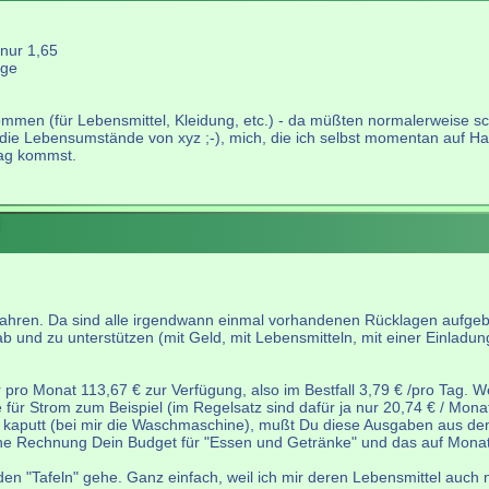
 nur 1,65
ige
ommen (für Lebensmittel, Kleidung, etc.) - da müßten normalerweise 
er die Lebensumstände von xyz ;-), mich, die ich selbst momentan auf H
rag kommst.
 Jahren. Da sind alle irgendwann einmal vorhandenen Rücklagen aufgeb
ab und zu unterstützen (mit Geld, mit Lebensmitteln, mit einer Einladun
ro Monat 113,67 € zur Verfügung, also im Bestfall 3,79 € /pro Tag. W
ür Strom zum Beispiel (im Regelsatz sind dafür ja nur 20,74 € / Mon
kaputt (bei mir die Waschmaschine), mußt Du diese Ausgaben aus dem 
iche Rechnung Dein Budget für "Essen und Getränke" und das auf Mona
en "Tafeln" gehe. Ganz einfach, weil ich mir deren Lebensmittel auch n