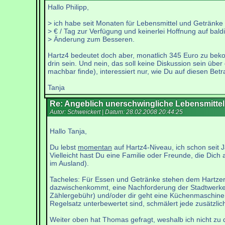
Hallo Philipp,
> ich habe seit Monaten für Lebensmittel und Getränke
> € / Tag zur Verfügung und keinerlei Hoffnung auf bald
> Änderung zum Besseren.
Hartz4 bedeutet doch aber, monatlich 345 Euro zu bek
drin sein. Und nein, das soll keine Diskussion sein üb
machbar finde), interessiert nur, wie Du auf diesen Bet
Tanja
Re: Angeblich unerschwingliche Lebensmittel
Autor: Schweickert | Datum:
28.02.2008 20:44:25
Hallo Tanja,
Du lebst
momentan
auf Hartz4-Niveau, ich schon seit
Vielleicht hast Du eine Familie oder Freunde, die Dich 
im Ausland).
Tacheles: Für Essen und Getränke stehen dem Hartzer p
dazwischenkommt, eine Nachforderung der Stadtwerke f
Zählergebühr) und/oder dir geht eine Küchenmaschine 
Regelsatz unterbewertet sind, schmälert jede zusätzl
Weiter oben hat Thomas gefragt, weshalb ich nicht zu d