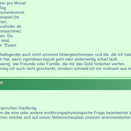
zer pro Monat
Tag.
wischenkommt,
eispiel (im
ehen,
nd/oder dir
chmaschine),
len. Da
 sind,
ür "Essen
altsgeräte auch nicht umsonst hintergeschmissen und die, die ich hab
em hat, wenn irgendwas kaputt geht oder anderweitig schief läuft.
enig, wie Freunde oder Familie, die mir das Geld hinterher werfen.
krieg ich auch nicht geschenkt, sondern schneid ich mir mühsam aus 
el
sprochen friedfertig.
 um die eine oder andere ernährungsphysiologische Frage beantwortet
r man möchte sich auf einem Nebenschauplatz (meinen anamnestischen 