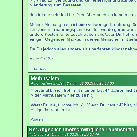
> € / Tag zur Verfügung und keinerlei Hoffnung auf bald
> Änderung zum Besseren.
das tut mir sehr leid für Dich. Aber auch ich kann mir 
Meiner Meinung nach ist eine vollwertige Ernährung für
ich Deinen Ernährungsplan lese. Ich würde gerne was a
andere Kosten runterzuschrauben und/oder Dir Nahrungsm
einigen Gegenden Märkte, in denen Menschen mit sehr
Da Du jedoch alles andere als unerfahren klingst nehme
Viele Grüße
Thomas
Methusalem
Autor: Achim Stößer | Datum:
02.03.2008 15:17:03
> erstmal bin ich froh, mit meinen fast 44 Jahren nicht
> der Methusalem hier zu sein ;)
Warst Du nie, fürchte ich ;-) . Wenn Du "fast 44" bist, 
einige Jahre älter ist ...
Achim
Re: Angeblich unerschwingliche Lebensmittel
Autor: Tanja | Datum:
28.02.2008 20:07:46