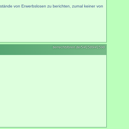
umstände von Erwerbslosen zu berichten, zumal keiner von
tierrechtsforen.de/5/41589/41598