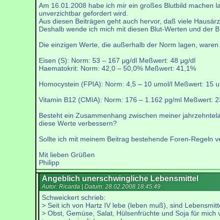
Am 16.01.2008 habe ich mir ein großes Blutbild machen l
unverzichtbar gefordert wird.
Aus diesen Beiträgen geht auch hervor, daß viele Hausärzt
Deshalb wende ich mich mit diesen Blut-Werten und der B
Die einzigen Werte, die außerhalb der Norm lagen, waren
Eisen (S): Norm: 53 – 167 μg/dl Meßwert: 48 μg/dl
Haematokrit: Norm: 42,0 – 50,0% Meßwert: 41,1%
Homocystein (FPIA): Norm: 4,5 – 10 umol/l Meßwert: 15 u
Vitamin B12 (CMIA): Norm: 176 – 1.162 pg/ml Meßwert: 2
Besteht ein Zusammenhang zwischen meiner jahrzehntelan
diese Werte verbessern?
Sollte ich mit meinem Beitrag bestehende Foren-Regeln ver
Mit lieben Grüßen
Philipp
Angeblich unerschwingliche Lebensmittel
Autor: Ricarda | Datum:
28.02.2008 18:45:49
Schweickert schrieb:
> Seit ich von Hartz IV lebe (leben muß), sind Lebensmitt
> Obst, Gemüse, Salat, Hülsenfrüchte und Soja für mich v