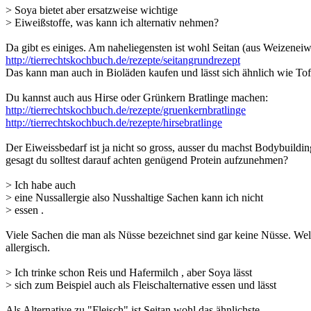
> Soya bietet aber ersatzweise wichtige
> Eiweißstoffe, was kann ich alternativ nehmen?
Da gibt es einiges. Am naheliegensten ist wohl Seitan (aus Weizeneiw
http://tierrechtskochbuch.de/rezepte/seitangrundrezept
Das kann man auch in Bioläden kaufen und lässt sich ähnlich wie Tof
Du kannst auch aus Hirse oder Grünkern Bratlinge machen:
http://tierrechtskochbuch.de/rezepte/gruenkernbratlinge
http://tierrechtskochbuch.de/rezepte/hirsebratlinge
Der Eiweissbedarf ist ja nicht so gross, ausser du machst Bodybuildi
gesagt du solltest darauf achten genügend Protein aufzunehmen?
> Ich habe auch
> eine Nussallergie also Nusshaltige Sachen kann ich nicht
> essen .
Viele Sachen die man als Nüsse bezeichnet sind gar keine Nüsse. Welc
allergisch.
> Ich trinke schon Reis und Hafermilch , aber Soya lässt
> sich zum Beispiel auch als Fleischalternative essen und lässt
Als Alternative zu "Fleisch" ist Seitan wohl das ähnlichste.