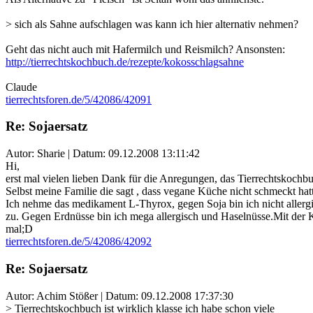
> sich als Sahne aufschlagen was kann ich hier alternativ nehmen?
Geht das nicht auch mit Hafermilch und Reismilch? Ansonsten:
http://tierrechtskochbuch.de/rezepte/kokosschlagsahne
Claude
tierrechtsforen.de/5/42086/42091
Re: Sojaersatz
Autor: Sharie | Datum:
09.12.2008 13:11:42
Hi,
erst mal vielen lieben Dank für die Anregungen, das Tierrechtskochbuc
Selbst meine Familie die sagt , dass vegane Küche nicht schmeckt ha
Ich nehme das medikament L-Thyrox, gegen Soja bin ich nicht allergisc
zu. Gegen Erdnüsse bin ich mega allergisch und Haselnüsse.Mit der K
mal;D
tierrechtsforen.de/5/42086/42092
Re: Sojaersatz
Autor: Achim Stößer | Datum:
09.12.2008 17:37:30
> Tierrechtskochbuch ist wirklich klasse ich habe schon viele