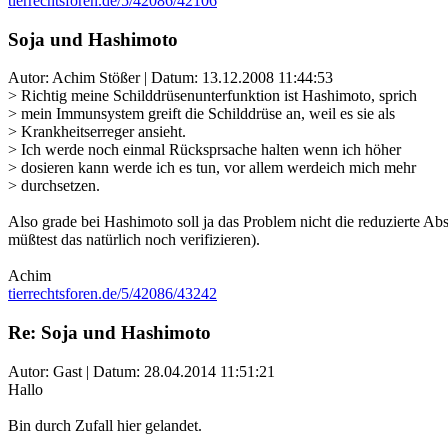
tierrechtsforen.de/5/42086/42106
Soja und Hashimoto
Autor: Achim Stößer | Datum:
13.12.2008 11:44:53
> Richtig meine Schilddrüsenunterfunktion ist Hashimoto, sprich
> mein Immunsystem greift die Schilddrüse an, weil es sie als
> Krankheitserreger ansieht.
> Ich werde noch einmal Rücksprsache halten wenn ich höher
> dosieren kann werde ich es tun, vor allem werdeich mich mehr
> durchsetzen.
Also grade bei Hashimoto soll ja das Problem nicht die reduzierte 
müßtest das natürlich noch verifizieren).
Achim
tierrechtsforen.de/5/42086/43242
Re: Soja und Hashimoto
Autor: Gast | Datum:
28.04.2014 11:51:21
Hallo
Bin durch Zufall hier gelandet.