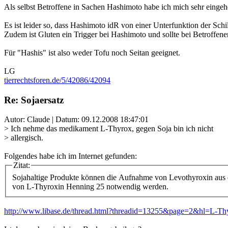
Als selbst Betroffene in Sachen Hashimoto habe ich mich sehr eingehe
Es ist leider so, dass Hashimoto idR von einer Unterfunktion der Sch
Zudem ist Gluten ein Trigger bei Hashimoto und sollte bei Betroffe
Für "Hashis" ist also weder Tofu noch Seitan geeignet.
LG
tierrechtsforen.de/5/42086/42094
Re: Sojaersatz
Autor: Claude | Datum:
09.12.2008 18:47:01
> Ich nehme das medikament L-Thyrox, gegen Soja bin ich nicht
> allergisch.
Folgendes habe ich im Internet gefunden:
Zitat:
Sojahaltige Produkte können die Aufnahme von Levothyroxin aus 
von L-Thyroxin Henning 25 notwendig werden.
http://www.libase.de/thread.html?threadid=13255&page=2&hl=L-