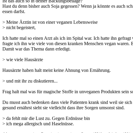
Ist das auch so in deiner Backungsbeilage?
Hast du denn bisher auch Soja gegessen? Wenn ja könnte es auch schle
essen darfst.
> Meine Ärztin ist von einer veganen Lebensweise
> nicht begeistert,
Ich hatte mal so einen Arzt als ich im Spital war. Ich hatte ihn gefr
fragte ich ihn wie viele von diesen kranken Menschen vegan waren. Ei
Damit war das Thema dann erledigt.
> wie viele Hausärzte
Hausärzte haben halt meist keine Ahnung von Ernährung.
> und mit ihr zu diskutieren...
Frag halt mal was für magische Stoffe in unveganen Produkten sein s
Du musst auch bedenken dass viele Patienten krank sind weil sie sic
gesund ernährst sieht sie vielleicht dass ihre Sorgen umsonst sind.
> da fehlt mir die Lust zu. Gegen Erdnüsse bin
> ich mega allergisch und Haselnüsse.