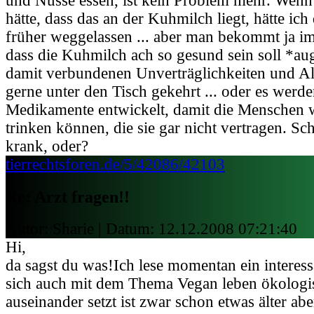
und Nüsse essen, ist kein Problem mehr. Wenn
hätte, dass das an der Kuhmilch liegt, hätte ich
früher weggelassen ... aber man bekommt ja im
dass die Kuhmilch ach so gesund sein soll *a
damit verbundenen Unverträglichkeiten und Al
gerne unter den Tisch gekehrt ... oder es werde
Medikamente entwickelt, damit die Menschen w
trinken können, die sie gar nicht vertragen. S
krank, oder?
tierrechtsforen.de/5/42086/42103
Re: Arzt fragen!!
Autor: Sharie | Datum:
12.12.2008 07:21:40
Hi,
da sagst du was!Ich lese momentan ein interess
sich auch mit dem Thema Vegan leben ökolog
auseinander setzt ist zwar schon etwas älter abe