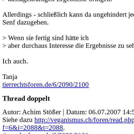
Allerdings - schließlich kann da ungehindert j
Senf dazugeben.
> Wenn sie fertig sind hätte ich
> aber durchaus Interesse die Ergebnisse zu se
Ich auch.
Tanja
tierrechtsforen.de/6/2090/2100
Thread doppelt
Autor: Achim Stößer | Datum:
06.07.2007 14:
Siehe dazu
http://veganismus.ch/foren/read.ph
f=6&i=2088&t=2088
.