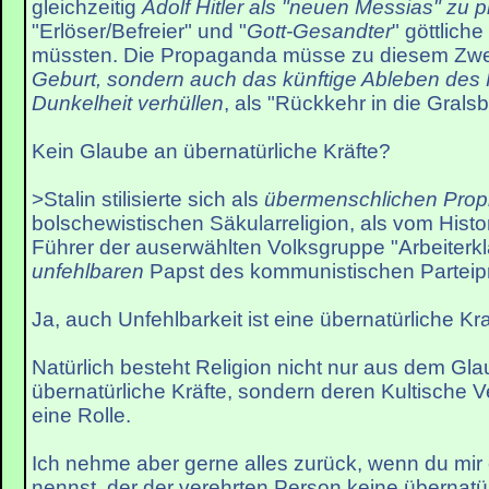
gleichzeitig
Adolf Hitler als "neuen Messias" zu 
"Erlöser/Befreier" und "
Gott-Gesandter
" göttlic
müssten. Die Propaganda müsse zu diesem Z
Geburt, sondern auch das künftige Ableben des F
Dunkelheit verhüllen
, als "Rückkehr in die Gralsb
Kein Glaube an übernatürliche Kräfte?
>Stalin stilisierte sich als
übermenschlichen Prop
bolschewistischen Säkularreligion, als vom His
Führer der auserwählten Volksgruppe "Arbeiterkl
unfehlbaren
Papst des kommunistischen Parteipr
Ja, auch Unfehlbarkeit ist eine übernatürliche Kra
Natürlich besteht Religion nicht nur aus dem Gl
übernatürliche Kräfte, sondern deren Kultische V
eine Rolle.
Ich nehme aber gerne alles zurück, wenn du mir
nennst, der der verehrten Person keine übernatür