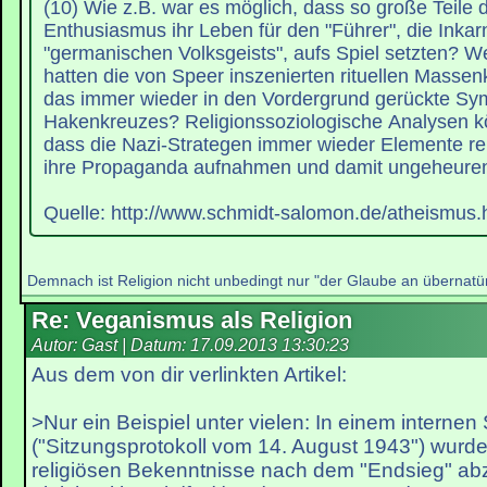
(10) Wie z.B. war es möglich, dass so große Teile 
Enthusiasmus ihr Leben für den "Führer", die Inkar
"germanischen Volksgeists", aufs Spiel setzten? 
hatten die von Speer inszenierten rituellen Mass
das immer wieder in den Vordergrund gerückte Sy
Hakenkreuzes? Religionssoziologische Analysen k
dass die Nazi-Strategen immer wieder Elemente reli
ihre Propaganda aufnahmen und damit ungeheuren 
Quelle: http://www.schmidt-salomon.de/atheismus.
Demnach ist Religion nicht unbedingt nur "der Glaube an übernatürl
Re: Veganismus als Religion
Autor: Gast | Datum:
17.09.2013 13:30:23
Aus dem von dir verlinkten Artikel:
>Nur ein Beispiel unter vielen: In einem internen
("Sitzungsprotokoll vom 14. August 1943") wurde
religiösen Bekenntnisse nach dem "Endsieg" ab