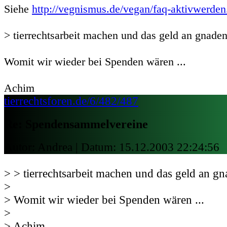
Siehe
http://vegnismus.de/vegan/faq-aktivwerden
> tierrechtsarbeit machen und das geld an gnade
Womit wir wieder bei Spenden wären ...
Achim
tierrechtsforen.de/6/482/487
Re: Spendensammelvereine
Autor: Andrea | Datum:
15.12.2003 22:24:56
> > tierrechtsarbeit machen und das geld an g
>
> Womit wir wieder bei Spenden wären ...
>
> Achim