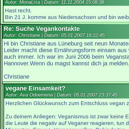
Autor: MonaLisa | Datum:
11.11.2004 15:08:38
Hast recht.
Bin 21 J. komme aus Niedersachsen und bin weibl
Re: Suche Vegankontakte
Autor: Christiane | Datum:
05.01.2007 18:22:45
Hi bin Christiane aus Lüneburg seit neun Monat
Leider macht diese Ernährungsform einsam aus
auch immer. Ich war im Juni 2006 beim Veganst
Hannover.Wenn du magst kannst dich ja melden
Christiane
vegane Einsamkeit?
Autor: Ava Odoemena | Datum:
05.01.2007 23:37:45
Herzlichen Glückwunsch zum Entschluss vegan z
Zu deinem Anliegen: Veganismus ist zwar keine 
die Leute die negativ auf Veganer reagieren, tun 