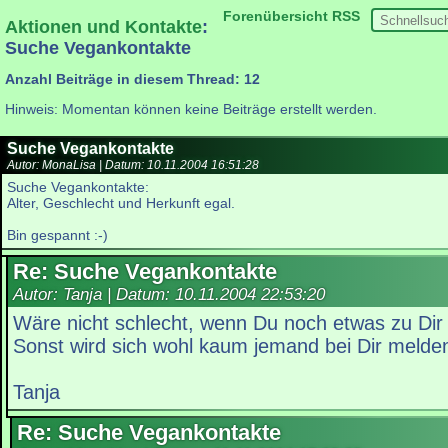
Forenübersicht
RSS
Aktionen und Kontakte
:
Suche Vegankontakte
Anzahl Beiträge in diesem Thread: 12
Hinweis: Momentan können keine Beiträge erstellt werden.
Suche Vegankontakte
Autor: MonaLisa | Datum:
10.11.2004 16:51:28
Suche Vegankontakte:
Alter, Geschlecht und Herkunft egal.
Bin gespannt :-)
Re: Suche Vegankontakte
Autor: Tanja | Datum:
10.11.2004 22:53:20
Wäre nicht schlecht, wenn Du noch etwas zu Dir
Sonst wird sich wohl kaum jemand bei Dir melden
Tanja
Re: Suche Vegankontakte