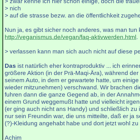
> zwar kenne ich hier schon einige, doch die trauen
> nich
> auf die strasse bezw. an die öffentlichkeit zugeh
Nun ja, es gibt sicher noch anderes, was man tun 
http://veganismus.de/vegan/faq-aktivwerden.html
.
> verlassen kann man sich auch nicht auf diese p
Das
ist natürlich eher kontraproduktiv ... ich erinn
größere Aktion (in der Prä-Maqi-Ära), während der e
seinem Auto, in dem er gewartete hatte, um eini
wieder mitzunehmen) verschwand. Wir brachen di
fuhren dann die ganze Gegend ab, in der Annahme
einem Grund weggemußt hatte und vielleicht irge
(er ging auch nicht ans Handy) und schließlich z
nur sein Freundin war, die uns mitteilte, daß er ja
(?)-Kleidung angehabt habe und dort jetzt wohl zu f
Achim