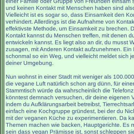
einer Familie oder Gruppe von Freunden einsam s
und keinen Kontakt mit Menschen haben sind also
Vielleicht ist es sogar so, dass Einsamkeit den K
verhindert. Allerdings ist die Aufnahme von Kont
effektivste Methode, um Einsamkeit zu brechen. 
Kontakt kannst du Menschen treffen, mit denen d
entwickeln kannst. Es liegt also an dir, du musst W
zusagen, mit Anderen Kontakt aufzunehmen. Ein F
schonmal so ein Weg, und vielleicht meldet sich j
deiner Umgebung.
Nun wohnst in einer Stadt mit weniger als 100.00
die vegane Luft natürlich schon arg dünn, für ei
Stammtisch würde da wahrscheinlich die Telefonze
könntest demnach versuchen, dir deine eigenen 
indem du Aufklärungsarbeit betreibst, Tierrechtsa
einfach eine Kochgruppe gründest, bei der du Nich
mit der veganen Küche zu experimentieren. Da 
Themen machen wie backen, Hauptgerichte. Es mu
sein dass vegan Prämisse ist, sonst schleppen sie 