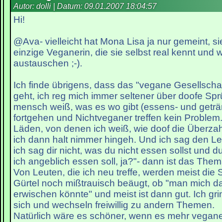
Autor: dolli | Datum:
09.01.2007 18:04:57
Hi!
@Ava- vielleicht hat Mona Lisa ja nur gemeint, sie
einzige Veganerin, die sie selbst real kennt und w
austauschen ;-).
Ich finde übrigens, dass das "vegane Gesellscha
geht, ich reg mich immer seltener über doofe Sp
mensch weiß, was es wo gibt (essens- und geträ
fortgehen und Nichtveganer treffen kein Problem.
Läden, von denen ich weiß, wie doof die Überzahl
ich dann halt nimmer hingeh. Und ich sag den Leu
ich sag dir nicht, was du nicht essen sollst und d
ich angeblich essen soll, ja?"- dann ist das The
Von Leuten, die ich neu treffe, werden meist die
Gürtel noch mißtrauisch beäugt, ob "man mich d
erwischen könnte" und meist ist dann gut. Ich gr
sich und wechseln freiwillig zu andern Themen.
Natürlich wäre es schöner, wenn es mehr vegane