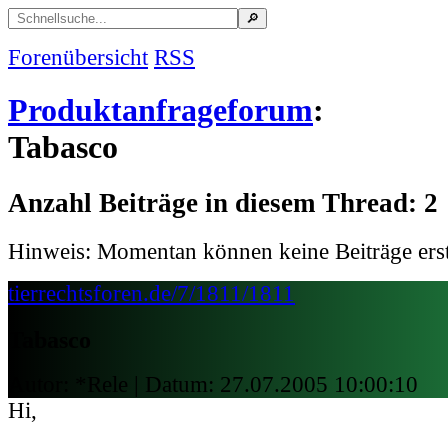
Forenübersicht
RSS
Produktanfrageforum
:
Tabasco
Anzahl Beiträge in diesem Thread: 2
Hinweis: Momentan können keine Beiträge erst
tierrechtsforen.de/7/1811/1811
Tabasco
Autor: *Rele | Datum:
27.07.2005 10:00:10
Hi,