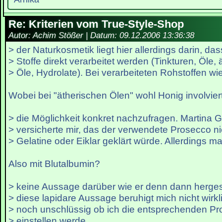
Re: Kriterien vom True-Style-Shop
Autor: Achim Stößer | Datum:
09.12.2006 13:36:38
> der Naturkosmetik liegt hier allerdings darin, das
> Stoffe direkt verarbeitet werden (Tinkturen, Öle,
> Öle, Hydrolate). Bei verarbeiteten Rohstoffen wi
Wobei bei "ätherischen Ölen" wohl Honig involviert
> die Möglichkeit konkret nachzufragen. Martina G
> versicherte mir, das der verwendete Prosecco ni
> Gelatine oder Eiklar geklärt würde. Allerdings m
Also mit Blutalbumin?
> keine Aussage darüber wie er denn dann hergest
> diese lapidare Aussage beruhigt mich nicht wirkli
> noch unschlüssig ob ich die entsprechenden Pr
> einstellen werde.