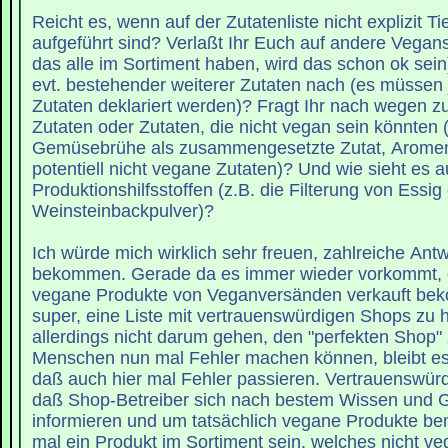
Reicht es, wenn auf der Zutatenliste nicht explizit T
aufgeführt sind? Verlaßt Ihr Euch auf andere Vegan
das alle im Sortiment haben, wird das schon ok sein
evt. bestehender weiterer Zutaten nach (es müssen j
Zutaten deklariert werden)? Fragt Ihr nach wegen
Zutaten oder Zutaten, die nicht vegan sein könnten 
Gemüsebrühe als zusammengesetzte Zutat, Aromen 
potentiell nicht vegane Zutaten)? Und wie sieht es a
Produktionshilfsstoffen (z.B. die Filterung von Essig
Weinsteinbackpulver)?
Ich würde mich wirklich sehr freuen, zahlreiche Ant
bekommen. Gerade da es immer wieder vorkommt, d
vegane Produkte von Veganversänden verkauft be
super, eine Liste mit vertrauenswürdigen Shops zu h
allerdings nicht darum gehen, den "perfekten Shop" 
Menschen nun mal Fehler machen können, bleibt es 
daß auch hier mal Fehler passieren. Vertrauenswürdi
daß Shop-Betreiber sich nach bestem Wissen und 
informieren und um tatsächlich vegane Produkte be
mal ein Produkt im Sortiment sein, welches nicht ve