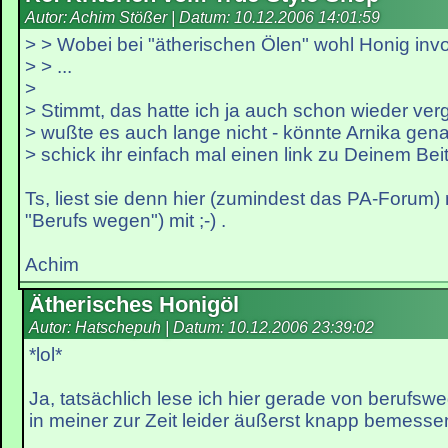
Autor: Achim Stößer | Datum:
10.12.2006 14:01:59
> > Wobei bei "ätherischen Ölen" wohl Honig invo
> > ...
>
> Stimmt, das hatte ich ja auch schon wieder ve
> wußte es auch lange nicht - könnte Arnika gen
> schick ihr einfach mal einen link zu Deinem Beit
Ts, liest sie denn hier (zumindest das PA-Forum)
"Berufs wegen") mit ;-) .
Achim
Ätherisches Honigöl
Autor: Hatschepuh | Datum:
10.12.2006 23:39:02
*lol*
Ja, tatsächlich lese ich hier gerade von berufs
in meiner zur Zeit leider äußerst knapp bemessen