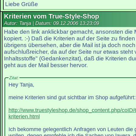
Liebe Grüße
Kriterien vom True-Style-Shop
Autor: Tanja | Datum:
09.12.2006 13:23:09
Habe den link anklickbar gemacht, ansonsten die M
kopiert. :-) Daß die Kriterien auf der Seite zu finden
übrigens übersehen, aber die Mail ist ja doch noc
aufschlußreicher, da auf der Seite nur etwas steht 
Inhaltsstoffe" (Gedankenzitat), daß die Kriterien d
geht aus der Mail besser hervor.
Zitat:
Hey Tanja,
meine Kriterien sind gut sichtbar im Shop aufgeführt:
http://www.truestyleshop.de/shop_content.php/coID/
kriterien.html
Ich bekomme gelegentlich Anfragen von Leuten die g
wollen, denen empfehle ich die Sachen von lavera, d