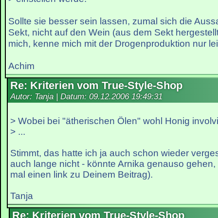
Sollte sie besser sein lassen, zumal sich die Aus
Sekt, nicht auf den Wein (aus dem Sekt hergestellt 
mich, kenne mich mit der Drogenproduktion nur leid
Achim
Re: Kriterien vom True-Style-Shop
Autor: Tanja | Datum:
09.12.2006 19:49:31
> Wobei bei "ätherischen Ölen" wohl Honig involvi
> ...
Stimmt, das hatte ich ja auch schon wieder verg
auch lange nicht - könnte Arnika genauso gehen, i
mal einen link zu Deinem Beitrag).
Tanja
Re: Kriterien vom True-Style-Shop