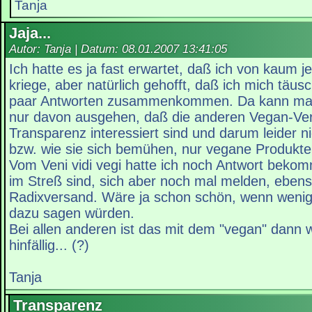
Tanja
Jaja...
Autor: Tanja | Datum:
08.01.2007 13:41:05
Ich hatte es ja fast erwartet, daß ich von kau
kriege, aber natürlich gehofft, daß ich mich täus
paar Antworten zusammenkommen. Da kann man 
nur davon ausgehen, daß die anderen Vegan-Ver
Transparenz interessiert sind und darum leider 
bzw. wie sie sich bemühen, nur vegane Produkte
Vom Veni vidi vegi hatte ich noch Antwort beko
im Streß sind, sich aber noch mal melden, eben
Radixversand. Wäre ja schon schön, wenn wenig
dazu sagen würden.
Bei allen anderen ist das mit dem "vegan" dann w
hinfällig... (?)
Tanja
Transparenz