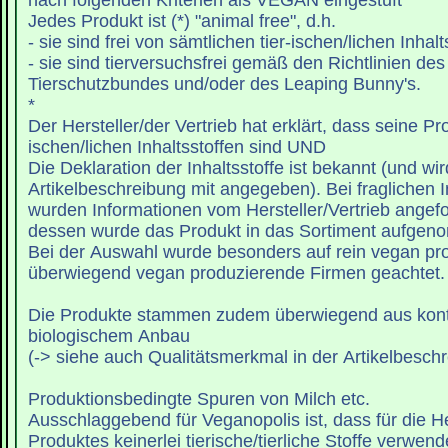
nach folgenden Kriterien als VEGAN eingestuft
Jedes Produkt ist (*) "animal free", d.h.
- sie sind frei von sämtlichen tier-ischen/lichen Inhalt
- sie sind tierversuchsfrei gemäß den Richtlinien de
Tierschutzbundes und/oder des Leaping Bunny's.
*
Der Hersteller/der Vertrieb hat erklärt, dass seine Pro
ischen/lichen Inhaltsstoffen sind UND
Die Deklaration der Inhaltsstoffe ist bekannt (und wi
Artikelbeschreibung mit angegeben). Bei fraglichen I
wurden Informationen vom Hersteller/Vertrieb angef
dessen wurde das Produkt in das Sortiment aufgen
Bei der Auswahl wurde besonders auf rein vegan pr
überwiegend vegan produzierende Firmen geachtet.
Die Produkte stammen zudem überwiegend aus kontr
biologischem Anbau
(-> siehe auch Qualitätsmerkmal in der Artikelbesch
Produktionsbedingte Spuren von Milch etc.
Ausschlaggebend für Veganopolis ist, dass für die H
Produktes keinerlei tierische/tierliche Stoffe verwend