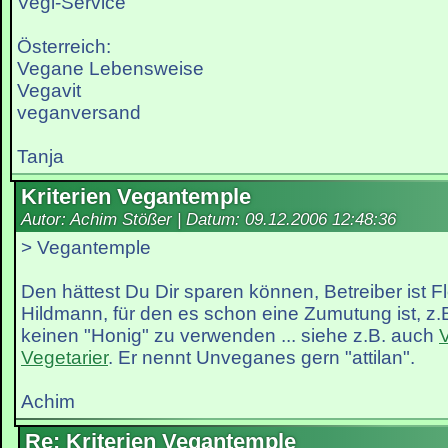
Vegi-Service
Österreich:
Vegane Lebensweise
Vegavit
veganversand
Tanja
Kriterien Vegantemple
Autor: Achim Stößer | Datum:
09.12.2006 12:48:36
> Vegantemple
Den hättest Du Dir sparen können, Betreiber ist Flo
Hildmann, für den es schon eine Zumutung ist, z.
keinen "Honig" zu verwenden ... siehe z.B. auch
Vegetarier
. Er nennt Unveganes gern "attilan".
Achim
Re: Kriterien Vegantemple