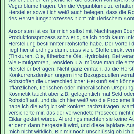
Veganblume tragen. Um die Veganblume zu erhalten
Hersteller soweit ich weiß auch belegen, dass die R
des Herstellungsprozesses nicht mit Tierischem Kon
Ansonsten ist es für mich selbst mit Nachfragen übe
Produktionsprozess schwierig, da ich noch kaum Inf
Herstellung bestimmter Rohstoffe habe. Der Vorteil 
liegt hier allerdings darin, dass viele Stoffe direkt ve
(Tinkturen, Öle, ätherische Öle, Hydrolate). Bei vera
wie Emulgatoren, Tensiden u.ä. müsste man die en
Hersteller befragen. Nicht ganz einfach, da die Herst
Konkurrenzdenken ungern ihre Bezugsquellen verrate
Rohstoffen die unterschiedlicher Herkunft sein könn
pflanzlichen, tierischen oder mineralischen Ursprung
Kosmetik taucht aber z.B. gelegentlich mal Sekt ode
Rohstoff auf, und da ich hier weiß wo die Probleme 
habe ich die Möglichkeit konkret nachzufragen. Mart
versicherte mir, das der verwendete Prosecco nicht 
Eiklar geklärt würde. Allerdings machten sie keine 
er denn dann hergestellt wird, und diese lapidare A
mich nicht wirklich. Bin mir noch unschlüssig ob ich