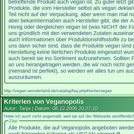
betreffende Produkt auch vegan ist. Zu guter letzt gi
Produkte, die vom Hersteller selbst als vegan deklar
Teil nicht auf der Verpackung, aber wenn man mal na
aber bekanntermaßen auch Hersteller gibt, die der A
Honig oder dergleichen vegan ist (was NICHT der Fall
uns gründlich mit den verwendeten Zutaten auseina
auch Informationen über Produktionshilfsstoffe zu
uns dann sicher sind, dass die Produkte vegan sind 
Herstellung keine tierlichen Produkte eingesetzt wur
auch bereit sie ins Sortiment aufzunehmen. Sollten
an uns herangetragen werden, die wir noch nicht ges
(niemand ist perfekt), so werden wir alles tun um au
auszuräumen.
http://vegan-wonderland.de/catalog/faq.php#sichervegan
Kriterien von Veganopolis
Autor: Tanja | Datum:
08.12.2006 20:27:10
Hatte ich auch nicht angemailt, weil sie auf der Webseite veröffentlich
Zitat:
Alle Produkte, die auf Veganopolis angeboten werden