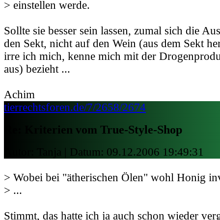
> einstellen werde.
Sollte sie besser sein lassen, zumal sich die A
den Sekt, nicht auf den Wein (aus dem Sekt her
irre ich mich, kenne mich mit der Drogenprodu
aus) bezieht ...
Achim
tierrechtsforen.de/7/2658/2674
Re: Kriterien vom True-Style-Shop
Autor: Tanja | Datum:
09.12.2006 19:49:31
> Wobei bei "ätherischen Ölen" wohl Honig inv
> ...
Stimmt, das hatte ich ja auch schon wieder ve