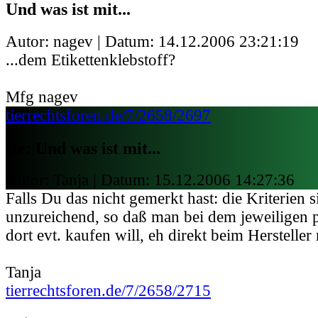
Und was ist mit...
Autor: nagev | Datum:
14.12.2006 23:21:19
...dem Etikettenklebstoff?
Mfg nagev
tierrechtsforen.de/7/2658/2697
Re: Und was ist mit...
Autor: Tanja | Datum:
15.12.2006 14:27:36
Falls Du das nicht gemerkt hast: die Kriterien 
unzureichend, so daß man bei dem jeweiligen 
dort evt. kaufen will, eh direkt beim Herstelle
Tanja
tierrechtsforen.de/7/2658/2715