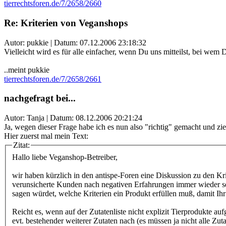
tierrechtsforen.de/7/2658/2660
Re: Kriterien von Veganshops
Autor: pukkie | Datum:
07.12.2006 23:18:32
Vielleicht wird es für alle einfacher, wenn Du uns mitteilst, bei wem 
..meint pukkie
tierrechtsforen.de/7/2658/2661
nachgefragt bei...
Autor: Tanja | Datum:
08.12.2006 20:21:24
Ja, wegen dieser Frage habe ich es nun also "richtig" gemacht und zi
Hier zuerst mal mein Text:
Zitat:
Hallo liebe Veganshop-Betreiber,
wir haben kürzlich in den antispe-Foren eine Diskussion zu den Kr
verunsicherte Kunden nach negativen Erfahrungen immer wieder selb
sagen würdet, welche Kriterien ein Produkt erfüllen muß, damit Ih
Reicht es, wenn auf der Zutatenliste nicht explizit Tierprodukte a
evt. bestehender weiterer Zutaten nach (es müssen ja nicht alle Zu