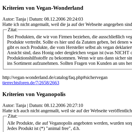
Kriterien von Vegan-Wonderland
Autor: Tanja | Datum:
08.12.2006 20:24:03
Hatte ich nicht angemailt, weil die ja auf der Webseite angegeben sind.
Zitat:
Bei Produkten, die wir von Firmen beziehen, die ausschließlich veg
Produkte vertreibt. Sollte es hier und da Zutaten geben, bei denen w
gibt es noch Produkte, die vom Hersteller selbst als vegan deklari
Ansicht sind, dass Honig oder dergleichen vegan ist (was NICHT de
Produktionshilfsstoffe zu bekommen. Wenn wir uns dann sicher sind,
ins Sortiment aufzunehmen. Sollten Fragen von Kunden an uns heran
http://vegan-wonderland.de/catalog/faq.php#sichervegan
tierrechtsforen.de/7/2658/2663
Kriterien von Veganopolis
Autor: Tanja | Datum:
08.12.2006 20:27:10
Hatte ich auch nicht angemailt, weil sie auf der Webseite veröffentlich
Zitat:
Alle Produkte, die auf Veganopolis angeboten werden, wurden sor
Jedes Produkt ist (*) "animal free", d.h.