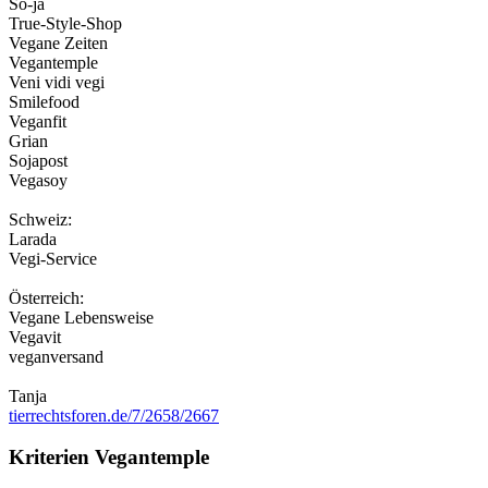
So-ja
True-Style-Shop
Vegane Zeiten
Vegantemple
Veni vidi vegi
Smilefood
Veganfit
Grian
Sojapost
Vegasoy
Schweiz:
Larada
Vegi-Service
Österreich:
Vegane Lebensweise
Vegavit
veganversand
Tanja
tierrechtsforen.de/7/2658/2667
Kriterien Vegantemple