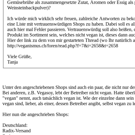
Gemüsebrühe als zusammengesetzte Zutat, Aromen oder Essig als pot
Weinsteinbackpulver)?
Ich würde mich wirklich sehr freuen, zahlreiche Antworten zu b
eine Liste mit vertrauenswürdigen Shops zu haben. Dabei soll es a
auch hier mal Fehler passieren. Vertrauenswürdig soll also heiße
Produkt im Sortiment sein, welches nicht vegan ist, dieses dann au
Hier der link zu dem von mir gestarteten Thread (wo Ihr natürlich 
http://veganismus.ch/foren/read.php?f=7&i=2658&t=2658
Viele Grüße,
Tanja
Unter den angeschriebenen Shops sind auch ein paar, die nicht nur d
Bei anderen, z.B. Vegasoy, lebt der Betreiber nicht vegan. Hatte überle
"vegan" nennt, auch tatsächlich vegan ist. Wie der einzelne dann sein
vegan sind, lieber, als einer, dessen Betreiber angibt, selbst vegan zu
Hier nun die angeschrieben Shops:
Deutschland:
Radix-Versand