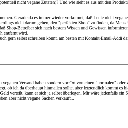
entiell nicht vegane Zutaten)? Und wie sieht es aus mit den Produktion
ekommen. Gerade da es immer wieder vorkommt, daß Leute nicht vegan
llerdings nicht darum gehen, den "perfekten Shop" zu finden, da Mensc
n, daß Shop-Betreiber sich nach bestem Wissen und Gewissen informiere
ch entfernt wird.
auch gern selbst schreiben könnt, am besten mit Kontakt-Email-Addi dami
en veganen Versand haben sondern vor Ort von einen "normalen" oder v
gt, ob ich da überhaupt hinmailen sollte, aber letztendlich kommt es hie
 Geld verteilt, kann er sich ja selbst überlegen. Mir wäre jedenfalls e
 leben aber nicht vegane Sachen verkauft...