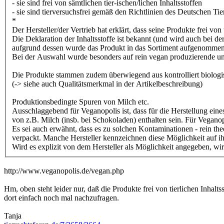
- sie sind frei von sämtlichen tier-ischen/lichen Inhaltsstoffen
- sie sind tierversuchsfrei gemäß den Richtlinien des Deutschen T
*
Der Hersteller/der Vertrieb hat erklärt, dass seine Produkte frei von
Die Deklaration der Inhaltsstoffe ist bekannt (und wird auch bei d
aufgrund dessen wurde das Produkt in das Sortiment aufgenommen
Bei der Auswahl wurde besonders auf rein vegan produzierende u
Die Produkte stammen zudem überwiegend aus kontrolliert biolo
(-> siehe auch Qualitätsmerkmal in der Artikelbeschreibung)
Produktionsbedingte Spuren von Milch etc.
Ausschlaggebend für Veganopolis ist, dass für die Herstellung eine
von z.B. Milch (insb. bei Schokoladen) enthalten sein. Für Veganop
Es sei auch erwähnt, dass es zu solchen Kontaminationen - rein th
verpackt. Manche Hersteller kennzeichnen diese Möglichkeit auf ihr
Wird es explizit von dem Hersteller als Möglichkeit angegeben, wird
http://www.veganopolis.de/vegan.php
Hm, oben steht leider nur, daß die Produkte frei von tierlichen Inhalts
dort einfach noch mal nachzufragen.
Tanja