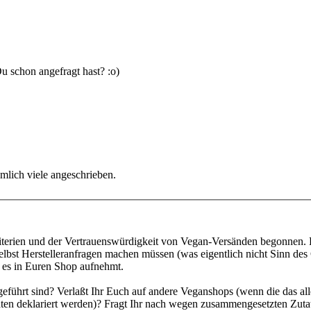
Du schon angefragt hast? :o)
emlich viele angeschrieben.
iterien und der Vertrauenswürdigkeit von Vegan-Versänden begonnen. Da
st Herstelleranfragen machen müssen (was eigentlich nicht Sinn des Ga
r es in Euren Shop aufnehmt.
ufgeführt sind? Verlaßt Ihr Euch auf andere Veganshops (wenn die das a
taten deklariert werden)? Fragt Ihr nach wegen zusammengesetzten Zutat