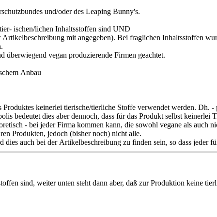
ierschutzbundes und/oder des Leaping Bunny's.
 tier- ischen/lichen Inhaltsstoffen sind UND
er Artikelbeschreibung mit angegeben). Bei fraglichen Inhaltsstoffen w
.
nd überwiegend vegan produzierende Firmen geachtet.
gischem Anbau
s Produktes keinerlei tierische/tierliche Stoffe verwendet werden. Dh.
olis bedeutet dies aber dennoch, dass für das Produkt selbst keinerlei 
eoretisch - bei jeder Firma kommen kann, die sowohl vegane als auch n
en Produkten, jedoch (bisher noch) nicht alle.
 dies auch bei der Artikelbeschreibung zu finden sein, so dass jeder fü
stoffen sind, weiter unten steht dann aber, daß zur Produktion keine tie