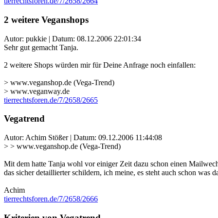
tierrechtsforen.de/7/2658/2664
2 weitere Veganshops
Autor: pukkie | Datum:
08.12.2006 22:01:34
Sehr gut gemacht Tanja.
2 weitere Shops würden mir für Deine Anfrage noch einfallen:
> www.veganshop.de (Vega-Trend)
> www.veganway.de
tierrechtsforen.de/7/2658/2665
Vegatrend
Autor: Achim Stößer | Datum:
09.12.2006 11:44:08
> > www.veganshop.de (Vega-Trend)
Mit dem hatte Tanja wohl vor einiger Zeit dazu schon einen Mailwechse
das sicher detaillierter schildern, ich meine, es steht auch schon was 
Achim
tierrechtsforen.de/7/2658/2666
Kriterien von Vegatrend