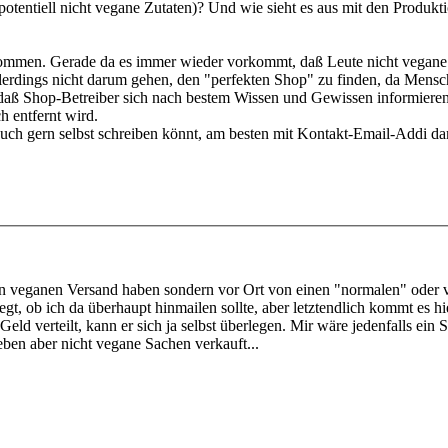
entiell nicht vegane Zutaten)? Und wie sieht es aus mit den Produktion
ekommen. Gerade da es immer wieder vorkommt, daß Leute nicht vegan
llerdings nicht darum gehen, den "perfekten Shop" zu finden, da Mensc
n, daß Shop-Betreiber sich nach bestem Wissen und Gewissen informiere
ch entfernt wird.
auch gern selbst schreiben könnt, am besten mit Kontakt-Email-Addi dami
en veganen Versand haben sondern vor Ort von einen "normalen" oder v
gt, ob ich da überhaupt hinmailen sollte, aber letztendlich kommt es hie
 Geld verteilt, kann er sich ja selbst überlegen. Mir wäre jedenfalls e
 leben aber nicht vegane Sachen verkauft...