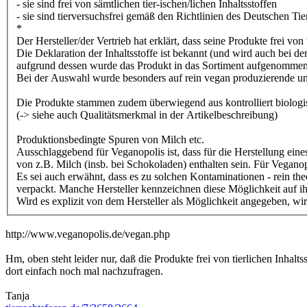
- sie sind frei von sämtlichen tier-ischen/lichen Inhaltsstoffen
- sie sind tierversuchsfrei gemäß den Richtlinien des Deutschen T
*
Der Hersteller/der Vertrieb hat erklärt, dass seine Produkte frei von
Die Deklaration der Inhaltsstoffe ist bekannt (und wird auch bei d
aufgrund dessen wurde das Produkt in das Sortiment aufgenommen
Bei der Auswahl wurde besonders auf rein vegan produzierende u
Die Produkte stammen zudem überwiegend aus kontrolliert biolo
(-> siehe auch Qualitätsmerkmal in der Artikelbeschreibung)
Produktionsbedingte Spuren von Milch etc.
Ausschlaggebend für Veganopolis ist, dass für die Herstellung eine
von z.B. Milch (insb. bei Schokoladen) enthalten sein. Für Veganop
Es sei auch erwähnt, dass es zu solchen Kontaminationen - rein th
verpackt. Manche Hersteller kennzeichnen diese Möglichkeit auf ihr
Wird es explizit von dem Hersteller als Möglichkeit angegeben, wird
http://www.veganopolis.de/vegan.php
Hm, oben steht leider nur, daß die Produkte frei von tierlichen Inhalts
dort einfach noch mal nachzufragen.
Tanja