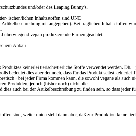
ierschutzbundes und/oder des Leaping Bunny's.
 tier- ischen/lichen Inhaltsstoffen sind UND
er Artikelbeschreibung mit angegeben). Bei fraglichen Inhaltsstoffen w
.
nd überwiegend vegan produzierende Firmen geachtet.
gischem Anbau
s Produktes keinerlei tierische/tierliche Stoffe verwendet werden. Dh.
olis bedeutet dies aber dennoch, dass für das Produkt selbst keinerlei 
eoretisch - bei jeder Firma kommen kann, die sowohl vegane als auch n
en Produkten, jedoch (bisher noch) nicht alle.
 dies auch bei der Artikelbeschreibung zu finden sein, so dass jeder fü
stoffen sind, weiter unten steht dann aber, daß zur Produktion keine tie