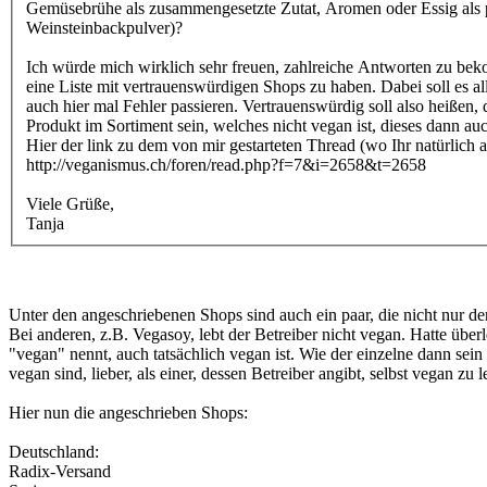
Gemüsebrühe als zusammengesetzte Zutat, Aromen oder Essig als pot
Weinsteinbackpulver)?
Ich würde mich wirklich sehr freuen, zahlreiche Antworten zu b
eine Liste mit vertrauenswürdigen Shops zu haben. Dabei soll es a
auch hier mal Fehler passieren. Vertrauenswürdig soll also heiße
Produkt im Sortiment sein, welches nicht vegan ist, dieses dann au
Hier der link zu dem von mir gestarteten Thread (wo Ihr natürlich 
http://veganismus.ch/foren/read.php?f=7&i=2658&t=2658
Viele Grüße,
Tanja
Unter den angeschriebenen Shops sind auch ein paar, die nicht nur d
Bei anderen, z.B. Vegasoy, lebt der Betreiber nicht vegan. Hatte überle
"vegan" nennt, auch tatsächlich vegan ist. Wie der einzelne dann sein
vegan sind, lieber, als einer, dessen Betreiber angibt, selbst vegan zu
Hier nun die angeschrieben Shops:
Deutschland:
Radix-Versand