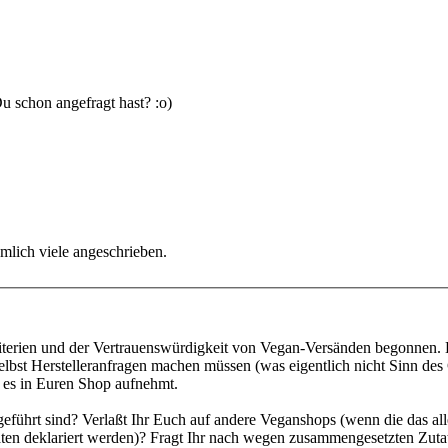
Du schon angefragt hast? :o)
emlich viele angeschrieben.
iterien und der Vertrauenswürdigkeit von Vegan-Versänden begonnen. Da
st Herstelleranfragen machen müssen (was eigentlich nicht Sinn des Ga
r es in Euren Shop aufnehmt.
ufgeführt sind? Verlaßt Ihr Euch auf andere Veganshops (wenn die das a
taten deklariert werden)? Fragt Ihr nach wegen zusammengesetzten Zutat