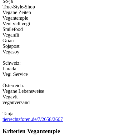
So-ja
True-Style-Shop
Vegane Zeiten
Vegantemple
Veni vidi vegi
Smilefood
Veganfit
Grian
Sojapost
Vegasoy
Schweiz:
Larada
Vegi-Service
Österreich:
Vegane Lebensweise
Vegavit
veganversand
Tanja
tierrechtsforen.de/7/2658/2667
Kriterien Vegantemple