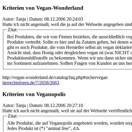
Kriterien von Vegan-Wonderland
Autor: Tanja | Datum:
08.12.2006 20:24:03
Hatte ich nicht angemailt, weil die ja auf der Webseite angegeben sind.
Zitat:
Bei Produkten, die wir von Firmen beziehen, die ausschließlich veg
Produkte vertreibt. Sollte es hier und da Zutaten geben, bei denen w
gibt es noch Produkte, die vom Hersteller selbst als vegan deklari
Ansicht sind, dass Honig oder dergleichen vegan ist (was NICHT de
Produktionshilfsstoffe zu bekommen. Wenn wir uns dann sicher sind,
ins Sortiment aufzunehmen. Sollten Fragen von Kunden an uns heran
http://vegan-wonderland.de/catalog/faq.php#sichervegan
tierrechtsforen.de/7/2658/2663
Kriterien von Veganopolis
Autor: Tanja | Datum:
08.12.2006 20:27:10
Hatte ich auch nicht angemailt, weil sie auf der Webseite veröffentlich
Zitat:
Alle Produkte, die auf Veganopolis angeboten werden, wurden sor
Jedes Produkt ist (*) "animal free", d.h.