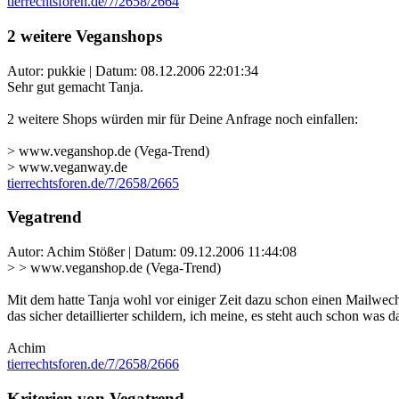
tierrechtsforen.de/7/2658/2664
2 weitere Veganshops
Autor: pukkie | Datum:
08.12.2006 22:01:34
Sehr gut gemacht Tanja.
2 weitere Shops würden mir für Deine Anfrage noch einfallen:
> www.veganshop.de (Vega-Trend)
> www.veganway.de
tierrechtsforen.de/7/2658/2665
Vegatrend
Autor: Achim Stößer | Datum:
09.12.2006 11:44:08
> > www.veganshop.de (Vega-Trend)
Mit dem hatte Tanja wohl vor einiger Zeit dazu schon einen Mailwechse
das sicher detaillierter schildern, ich meine, es steht auch schon was 
Achim
tierrechtsforen.de/7/2658/2666
Kriterien von Vegatrend