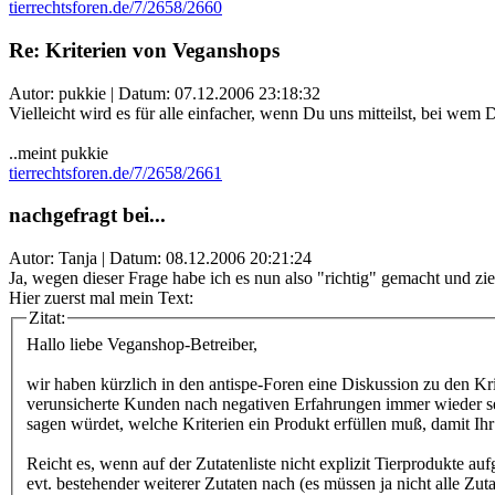
tierrechtsforen.de/7/2658/2660
Re: Kriterien von Veganshops
Autor: pukkie | Datum:
07.12.2006 23:18:32
Vielleicht wird es für alle einfacher, wenn Du uns mitteilst, bei wem 
..meint pukkie
tierrechtsforen.de/7/2658/2661
nachgefragt bei...
Autor: Tanja | Datum:
08.12.2006 20:21:24
Ja, wegen dieser Frage habe ich es nun also "richtig" gemacht und zi
Hier zuerst mal mein Text:
Zitat:
Hallo liebe Veganshop-Betreiber,
wir haben kürzlich in den antispe-Foren eine Diskussion zu den Kr
verunsicherte Kunden nach negativen Erfahrungen immer wieder selb
sagen würdet, welche Kriterien ein Produkt erfüllen muß, damit Ih
Reicht es, wenn auf der Zutatenliste nicht explizit Tierprodukte a
evt. bestehender weiterer Zutaten nach (es müssen ja nicht alle Zu