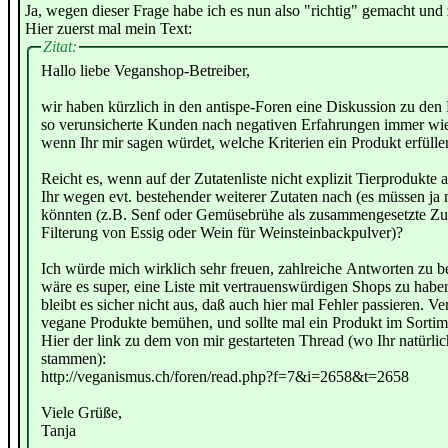
Ja, wegen dieser Frage habe ich es nun also "richtig" gemacht und 
Hier zuerst mal mein Text:
Zitat:
Hallo liebe Veganshop-Betreiber,
wir haben kürzlich in den antispe-Foren eine Diskussion zu den
so verunsicherte Kunden nach negativen Erfahrungen immer wiede
wenn Ihr mir sagen würdet, welche Kriterien ein Produkt erfüll
Reicht es, wenn auf der Zutatenliste nicht explizit Tierprodukte
Ihr wegen evt. bestehender weiterer Zutaten nach (es müssen ja 
könnten (z.B. Senf oder Gemüsebrühe als zusammengesetzte Zutat
Filterung von Essig oder Wein für Weinsteinbackpulver)?
Ich würde mich wirklich sehr freuen, zahlreiche Antworten z
wäre es super, eine Liste mit vertrauenswürdigen Shops zu habe
bleibt es sicher nicht aus, daß auch hier mal Fehler passieren.
vegane Produkte bemühen, und sollte mal ein Produkt im Sortimen
Hier der link zu dem von mir gestarteten Thread (wo Ihr natürlic
stammen):
http://veganismus.ch/foren/read.php?f=7&i=2658&t=2658
Viele Grüße,
Tanja