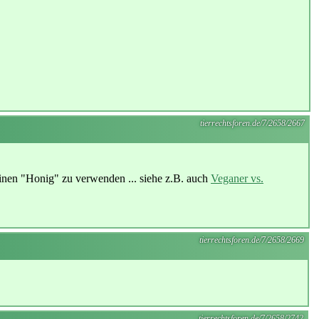
tierrechtsforen.de/7/2658/2667
einen "Honig" zu verwenden ... siehe z.B. auch
Veganer vs.
tierrechtsforen.de/7/2658/2669
tierrechtsforen.de/7/2658/2742