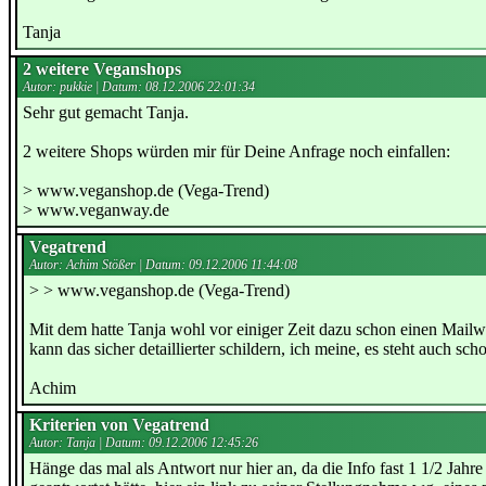
Tanja
2 weitere Veganshops
Autor: pukkie | Datum:
08.12.2006 22:01:34
Sehr gut gemacht Tanja.
2 weitere Shops würden mir für Deine Anfrage noch einfallen:
> www.veganshop.de (Vega-Trend)
> www.veganway.de
Vegatrend
Autor: Achim Stößer | Datum:
09.12.2006 11:44:08
> > www.veganshop.de (Vega-Trend)
Mit dem hatte Tanja wohl vor einiger Zeit dazu schon einen Mailwec
kann das sicher detaillierter schildern, ich meine, es steht auch s
Achim
Kriterien von Vegatrend
Autor: Tanja | Datum:
09.12.2006 12:45:26
Hänge das mal als Antwort nur hier an, da die Info fast 1 1/2 Jahre