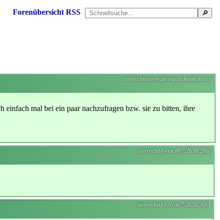
Forenübersicht
RSS
tierrechtsforen.de/veganshopkriterien
einfach mal bei ein paar nachzufragen bzw. sie zu bitten, ihre
tierrechtsforen.de/7/2658/2660
tierrechtsforen.de/7/2658/2661