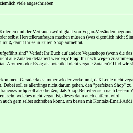
ziemlich viele angeschrieben.
 Kriterien und der Vertrauenswürdigkeit von Vegan-Versänden begonnen.
r selbst Herstelleranfragen machen müssen (was eigentlich nicht Sinn d
en muß, damit Ihr es in Euren Shop aufnehmt.
 aufgeführt sind? Verlaßt Ihr Euch auf andere Veganshops (wenn die das
nicht alle Zutaten deklariert werden)? Fragt Ihr nach wegen zusammenge
, Aromen oder Essig als potentiell nicht vegane Zutaten)? Und wie sieh
u bekommen. Gerade da es immer wieder vorkommt, daß Leute nicht ve
n. Dabei soll es allerdings nicht darum gehen, den "perfekten Shop" 
 Vertrauenswürdig soll also heißen, daß Shop-Betreiber sich nach beste
t sein, welches nicht vegan ist, dieses dann auch entfernt wird.
h auch gern selbst schreiben könnt, am besten mit Kontakt-Email-Addi da