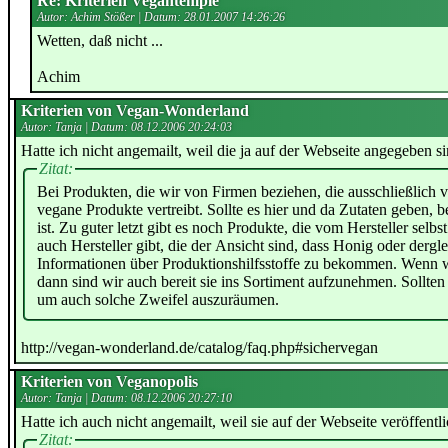
Re: Kriterien Vegantemple
Autor: Achim Stößer | Datum:
28.01.2007 14:26:26
Wetten, daß nicht ...
Achim
Kriterien von Vegan-Wonderland
Autor: Tanja | Datum:
08.12.2006 20:24:03
Hatte ich nicht angemailt, weil die ja auf der Webseite angegeben sin
Zitat:
Bei Produkten, die wir von Firmen beziehen, die ausschließlich v
vegane Produkte vertreibt. Sollte es hier und da Zutaten geben, 
ist. Zu guter letzt gibt es noch Produkte, die vom Hersteller se
auch Hersteller gibt, die der Ansicht sind, dass Honig oder der
Informationen über Produktionshilfsstoffe zu bekommen. Wenn wir
dann sind wir auch bereit sie ins Sortiment aufzunehmen. Sollten
um auch solche Zweifel auszuräumen.
http://vegan-wonderland.de/catalog/faq.php#sichervegan
Kriterien von Veganopolis
Autor: Tanja | Datum:
08.12.2006 20:27:10
Hatte ich auch nicht angemailt, weil sie auf der Webseite veröffentli
Zitat: