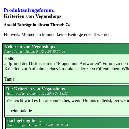
Produktanfrageforum
:
Kriterien von Veganshops
Anzahl Beiträge in diesem Thread: 74
Hinweis: Momentan können keine Beiträge erstellt werden.
Kriterien von Veganshops
Autor: Tanja | Datum:
07.12.2006 19:30:26
Hallo,
aufgrund der Diskussion im "Fragen und Antworten"-Forum zu den
Kriterien zur Aufnahme eines Produktes hier zu veröffentlichen. Würd
Tanja
Re: Kriterien von Veganshops
Autor: pukkie | Datum:
07.12.2006 23:18:32
Vielleicht wird es für alle einfacher, wenn Du uns mitteilst, bei we
..meint pukkie
nachgefragt bei...
Autor: Tanja | Datum:
08.12.2006 20:21:24