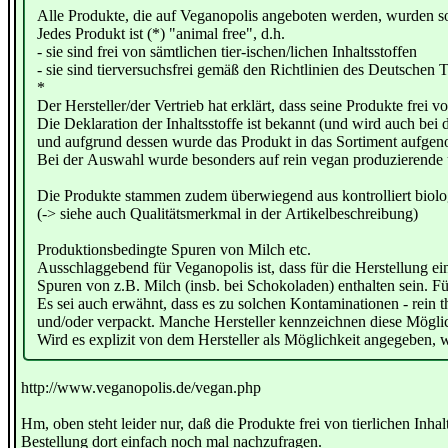
Alle Produkte, die auf Veganopolis angeboten werden, wurden s
Jedes Produkt ist (*) "animal free", d.h.
- sie sind frei von sämtlichen tier-ischen/lichen Inhaltsstoffen
- sie sind tierversuchsfrei gemäß den Richtlinien des Deutschen
*
Der Hersteller/der Vertrieb hat erklärt, dass seine Produkte frei v
Die Deklaration der Inhaltsstoffe ist bekannt (und wird auch bei
und aufgrund dessen wurde das Produkt in das Sortiment aufge
Bei der Auswahl wurde besonders auf rein vegan produzierende
Die Produkte stammen zudem überwiegend aus kontrolliert bio
(-> siehe auch Qualitätsmerkmal in der Artikelbeschreibung)
Produktionsbedingte Spuren von Milch etc.
Ausschlaggebend für Veganopolis ist, dass für die Herstellung ei
Spuren von z.B. Milch (insb. bei Schokoladen) enthalten sein. Fü
Es sei auch erwähnt, dass es zu solchen Kontaminationen - rein 
und/oder verpackt. Manche Hersteller kennzeichnen diese Möglichk
Wird es explizit von dem Hersteller als Möglichkeit angegeben, wi
http://www.veganopolis.de/vegan.php
Hm, oben steht leider nur, daß die Produkte frei von tierlichen Inhal
Bestellung dort einfach noch mal nachzufragen.