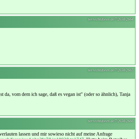
tierrechtsforen.de/7/2658/2664
tierrechtsforen.de/7/2658/2665
st da, vom dem ich sage, daß es vegan ist" (oder so ähnlich), Tanja
tierrechtsforen.de/7/2658/2666
at verlauten lassen und mir sowieso nicht auf meine Anfrage