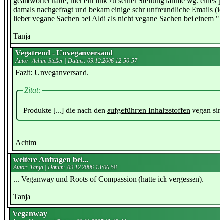
geantwortet hätte, hier ein link zu seiner Stellungnahme wg. eines
damals nachgefragt und bekam einige sehr unfreundliche Emails (ic
lieber vegane Sachen bei Aldi als nicht vegane Sachen bei einem 
Tanja
Vegatrend - Unveganversand
Autor: Achim Stößer | Datum:
09.12.2006 12:50:57
Fazit: Unveganversand.
Zitat:
Produkte [...] die nach den
aufgeführten Inhaltsstoffen
vegan si
Achim
weitere Anfragen bei...
Autor: Tanja | Datum:
09.12.2006 13:06:58
... Veganway und Roots of Compassion (hatte ich vergessen).
Tanja
Veganway