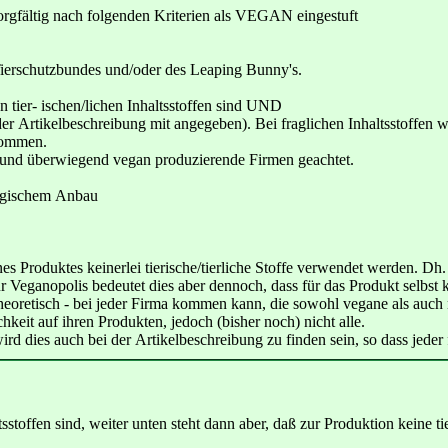
orgfältig nach folgenden Kriterien als VEGAN eingestuft
 Tierschutzbundes und/oder des Leaping Bunny's.
on tier- ischen/lichen Inhaltsstoffen sind UND
 der Artikelbeschreibung mit angegeben). Bei fraglichen Inhaltsstoffen
nommen.
 und überwiegend vegan produzierende Firmen geachtet.
logischem Anbau
nes Produktes keinerlei tierische/tierliche Stoffe verwendet werden. D
r Veganopolis bedeutet dies aber dennoch, dass für das Produkt selbst 
theoretisch - bei jeder Firma kommen kann, die sowohl vegane als auch 
eit auf ihren Produkten, jedoch (bisher noch) nicht alle.
rd dies auch bei der Artikelbeschreibung zu finden sein, so dass jeder 
tsstoffen sind, weiter unten steht dann aber, daß zur Produktion keine t