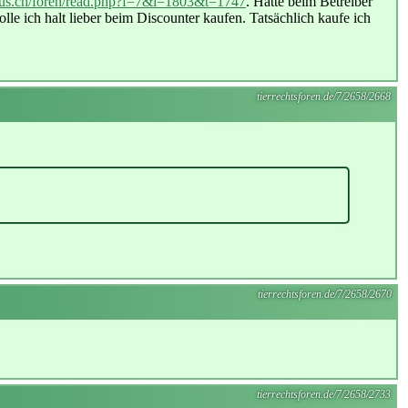
mus.ch/foren/read.php?f=7&i=1803&t=1747
. Hatte beim Betreiber
le ich halt lieber beim Discounter kaufen. Tatsächlich kaufe ich
tierrechtsforen.de/7/2658/2668
tierrechtsforen.de/7/2658/2670
tierrechtsforen.de/7/2658/2733