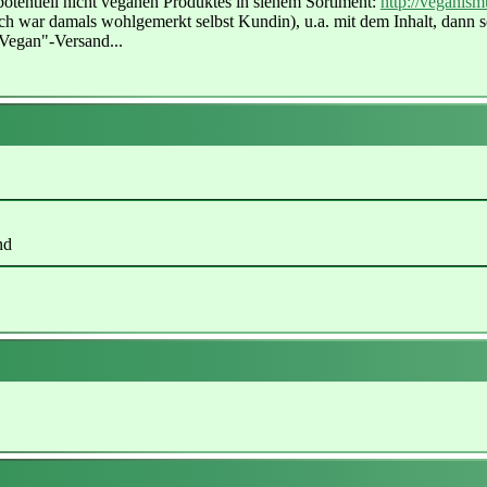
 potentiell nicht veganen Produktes in sienem Sortiment:
http://veganis
h war damals wohlgemerkt selbst Kundin), u.a. mit dem Inhalt, dann sol
"Vegan"-Versand...
nd