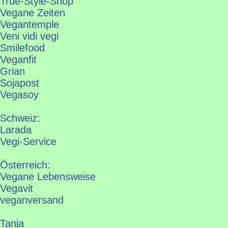
True-Style-Shop
Vegane Zeiten
Vegantemple
Veni vidi vegi
Smilefood
Veganfit
Grian
Sojapost
Vegasoy
Schweiz:
Larada
Vegi-Service
Österreich:
Vegane Lebensweise
Vegavit
veganversand
Tanja