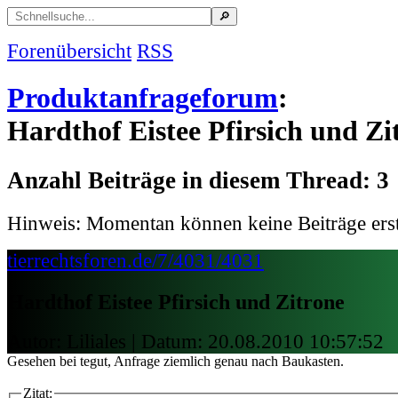
Forenübersicht
RSS
Produktanfrageforum
:
Hardthof Eistee Pfirsich und Zi
Anzahl Beiträge in diesem Thread: 3
Hinweis: Momentan können keine Beiträge erst
tierrechtsforen.de/7/4031/4031
Hardthof Eistee Pfirsich und Zitrone
Autor: Liliales | Datum:
20.08.2010 10:57:52
Gesehen bei tegut, Anfrage ziemlich genau nach Baukasten.
Zitat: