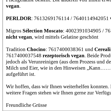
vegan
.
PERLDOR
: 7613269176114 / 7640114942051
Migros
Sélection Moscato
: 4002391034905 / 7
nicht vegan
, wird mittels Gelatine geschönt
Tradition
Chocino
: 7617400038361 und
Cereal
7617400037548
rezeptorisch vegan
. Beide Prod
jedoch als Verunreinigen (aus dem Prozess und d
Milch und Eier, wie in den Hinweisen „Kann……
aufgeführt ist.
Wir hoffen, dass wir Ihnen weiterhelfen konnten. F
weitere Fragen stehen wir Ihnen gerne zur Verfüg
Freundliche Grüsse