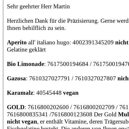
Sehr geehrter Herr Martin
Herzlichen Dank für die Präzisierung. Gerne werd
Ihnen behilflich zu sein.
Aperito
all' italiano hugo: 4002391345209
nicht
Gelatine geklärt
Bio Limonade
: 7617500194684 / 7617500194
Gazosa
: 7610327027791 / 7610327027807
nich
Karamalz
: 40545448
vegan
GOLD
: 7616800202600 / 7616800202709 / 76
7616800835341 /7616800123608 Der Gold
Mul
nicht vegan
, er enthält Vitamine, deren Trägersub
Fischgelatine besteht. Die anderen von Ihnen erw