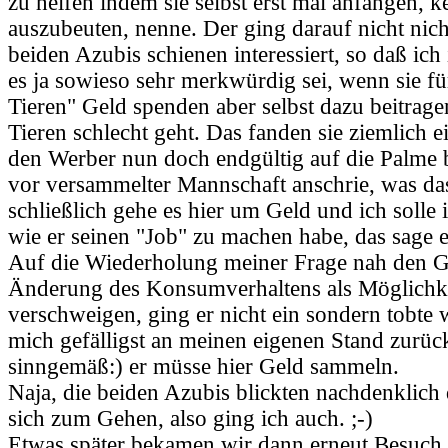
zu helfen indem sie selbst erst mal anfangen, k
auszubeuten, nenne. Der ging darauf nicht nicht
beiden Azubis schienen interessiert, so daß ich 
es ja sowieso sehr merkwürdig sei, wenn sie f
Tieren" Geld spenden aber selbst dazu beitrag
Tieren schlecht geht. Das fanden sie ziemlich 
den Werber nun doch endgültig auf die Palme 
vor versammelter Mannschaft anschrie, was das
schließlich gehe es hier um Geld und ich solle 
wie er seinen "Job" zu machen habe, das sage er
Auf die Wiederholung meiner Frage nah den G
Änderung des Konsumverhaltens als Möglichke
verschweigen, ging er nicht ein sondern tobte we
mich gefälligst an meinen eigenen Stand zurüc
sinngemäß:) er müsse hier Geld sammeln.
Naja, die beiden Azubis blickten nachdenklich
sich zum Gehen, also ging ich auch. ;-)
Etwas später bekamen wir dann erneut Besuch,