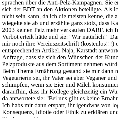
sprachen über die Anti-Pelz-Kampagnen. Sie er
sich der BDT an den Aktionen beteiligte. Als ic
nicht sein kann, da ich die meisten kenne, die a
wiegelte sie ab und erzählte ganz stolz, dass Ka
2003 keinen Pelz mehr verkaufen DARF. ich fr
Verbot erteilt hätte und sie: "Wir natürlich!" D
mir noch ihre Vereinszeitschrift (kostenlos!!!)
entsprechenden Artikel. Naja, Karstadt antwo
Anfrage, dass sie sich den Wünschen der Kun
Pelzprodukte aus dem Sortiment nehmen würd
Beim Thema Ernährung gestand sie mir dann no
Vegetarierin sei, ihr Vater sei aber Veganer u
schimpfen, wenn sie Eier und Milch konsumiert
daraufhin, dass ihr Kollege gleichzeitig ein Wur
da antwortete sie: "Bei uns gibt es keine Ernäh
Ich habs mir dann erspart, ihr igendwas von lo
Konsequenz, Idiotie oder Ethik zu erklären u