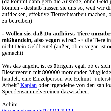
(da kommt dann gern die Ausrede, ohne Geld j
können - deshalb hassen sie uns so, weil wir d
aufdecken, effektive Tierrechtsarbeit machen,
zu betreiben)
-
Wollen sie, daß Du aufhörst, Tiere umzub
mißhandeln, also vegan wirst?
-> die Tiere in
nicht Dein Geldbeutel (außer, ob er vegan ist 
gemacht)
Was das angeht, ist es übrigens egal, ob es sic
Riesenverein mit 800000 mordenden Mitglied
handelt, eine Einzelperson wie Helmut "unters
Arbeit"
Kaplan
oder irgendeine von den zahllo
Spendensammelvereinen dazwischen.
Achim
tierrechtsforen.de/1/3311/5302