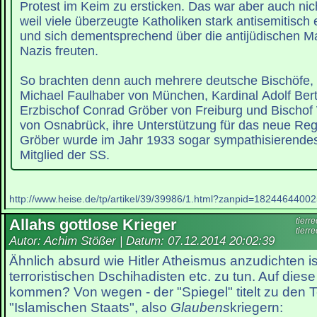
Protest im Keim zu ersticken. Das war aber auch nich
weil viele überzeugte Katholiken stark antisemitisch 
und sich dementsprechend über die antijüdischen 
Nazis freuten.
So brachten denn auch mehrere deutsche Bischöfe, 
Michael Faulhaber von München, Kardinal Adolf Ber
Erzbischof Conrad Gröber von Freiburg und Bischof
von Osnabrück, ihre Unterstützung für das neue Re
Gröber wurde im Jahr 1933 sogar sympathisierende
Mitglied der SS.
http://www.heise.de/tp/artikel/39/39986/1.html?zanpid=182446440
Allahs gottlose Krieger
tierr
tierr
Autor: Achim Stößer | Datum:
07.12.2014 20:02:39
Ähnlich absurd wie Hitler Atheismus anzudichten is
terroristischen Dschihadisten etc. zu tun. Auf dies
kommen? Von wegen - der "Spiegel" titelt zu den T
"Islamischen Staats", also
Glaubens
kriegern: