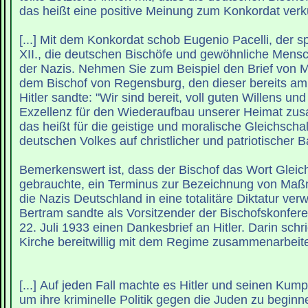
das heißt eine positive Meinung zum Konkordat verk
[...] Mit dem Konkordat schob Eugenio Pacelli, der s
XII., die deutschen Bischöfe und gewöhnliche Mens
der Nazis. Nehmen Sie zum Beispiel den Brief von 
dem Bischof von Regensburg, den dieser bereits am 
Hitler sandte: "Wir sind bereit, voll guten Willens und 
Exzellenz für den Wiederaufbau unserer Heimat zu
das heißt für die geistige und moralische Gleichsch
deutschen Volkes auf christlicher und patriotischer B
Bemerkenswert ist, dass der Bischof das Wort Gleic
gebrauchte, ein Terminus zur Bezeichnung von Ma
die Nazis Deutschland in eine totalitäre Diktatur ver
Bertram sandte als Vorsitzender der Bischofskonfer
22. Juli 1933 einen Dankesbrief an Hitler. Darin schri
Kirche bereitwillig mit dem Regime zusammenarbeit
[...] Auf jeden Fall machte es Hitler und seinen Kum
um ihre kriminelle Politik gegen die Juden zu beginn