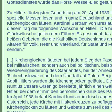
Gottesdienstes wurde das Horst- Wessel-Lied gesu
Zu Hitlers fünfzigsten Geburtstag am 20. April 1939 
spezielle Messen lesen und in ganz Deutschland und
Kirchenglocken läuten. Kardinal Bertram von Breslau
diesem Tag die folgenden Wünsche an Hitler: "Die he
Glückwünsche gelten dem Führer. Es geschieht das 
heißen Gebeten, die die Katholiken Deutschlands am
Altären für Volk, Heer und Vaterland, für Staat und
senden."
[...] Kirchenglocken läuteten bei jedem Sieg der Fasc
bei militärischen, sondern auch bei politischen, beis
Wiedereingliederung des Saarlandes, bei der Annex
Tschechoslowakei und dem Überfall auf Polen. Bei 
Adolf Hitlers wurden die Kirchenglocken geläutet. De
Nuntius Cesare Orsenigo bereitete jährlich einen Ga
Hitler, bei dem er ihm den persönlichen Gruß des Pa
Im April 1938 befahl Kardinal Innitzer im frisch ang
Österreich, jede Kirche mit Hakenkreuzen zu beflagg
Kirchenglocken zu läuten und Gebete zum Heil des 