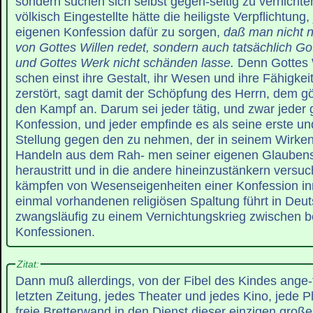
sondern suchen sich selbst gegen-seitig zu vernichte
völkisch Eingestellte hätte die heiligste Verpflichtung,
eigenen Konfession dafür zu sorgen,
daß man nicht n
von Gottes Willen redet, sondern auch tatsächlich Got
und Gottes Werk nicht schänden lasse.
Denn Gottes 
schen einst ihre Gestalt, ihr Wesen und ihre Fähigke
zerstört, sagt damit der Schöpfung des Herrn, dem gö
den Kampf an. Darum sei jeder tätig, und zwar jeder ge
Konfession, und jeder empfinde es als seine erste und 
Stellung gegen den zu nehmen, der in seinem Wirke
Handeln aus dem Rah- men seiner eigenen Glauben
heraustritt und in die andere hineinzustänkern versu
kämpfen von Wesenseigenheiten einer Konfession in
einmal vorhandenen religiösen Spaltung führt in Deu
zwangsläufig zu einem Vernichtungskrieg zwischen b
Konfessionen.
Zitat:
Dann muß allerdings, von der Fibel des Kindes ange-
letzten Zeitung, jedes Theater und jedes Kino, jede P
freie Bretterwand in den Dienst dieser einzigen große