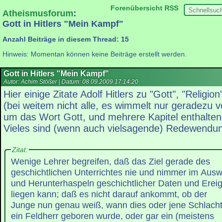
Forenübersicht
RSS
Atheismusforum
:
Gott in Hitlers "Mein Kampf"
Anzahl Beiträge in diesem Thread: 15
Hinweis: Momentan können keine Beiträge erstellt werden.
Gott in Hitlers "Mein Kampf"
Autor: Achim Stößer | Datum:
08.09.2009 17:14:20
Hier einige Zitate Adolf Hitlers zu "Gott", "Religi
(bei weitem nicht alle, es wimmelt nur geradezu 
um das Wort Gott, und mehrere Kapitel enthalten re
Vieles sind (wenn auch vielsagende) Redewendun
Zitat:
Wenige Lehrer begreifen, daß das Ziel gerade des
geschichtlichen Unterrichtes nie und nimmer im Aus
und Herunterhaspeln geschichtlicher Daten und Erei
liegen kann; daß es nicht darauf ankommt, ob der
Junge nun genau weiß, wann dies oder jene Schlach
ein Feldherr geboren wurde, oder gar ein (meistens