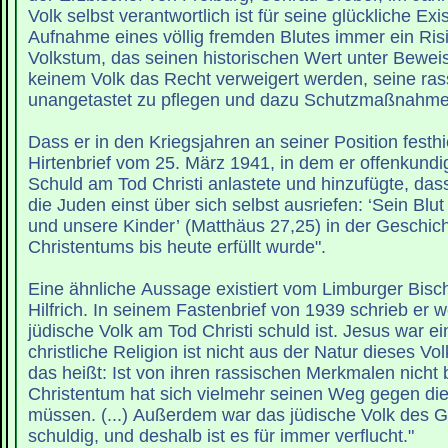
Volk selbst verantwortlich ist für seine glückliche Ex
Aufnahme eines völlig fremden Blutes immer ein Risi
Volkstum, das seinen historischen Wert unter Beweis 
keinem Volk das Recht verweigert werden, seine ras
unangetastet zu pflegen und dazu Schutzmaßnahmen
Dass er in den Kriegsjahren an seiner Position festhie
Hirtenbrief vom 25. März 1941, in dem er offenkundi
Schuld am Tod Christi anlastete und hinzufügte, das
die Juden einst über sich selbst ausriefen: ‘Sein Bl
und unsere Kinder’ (Matthäus 27,25) in der Geschic
Christentums bis heute erfüllt wurde".
Eine ähnliche Aussage existiert vom Limburger Bisc
Hilfrich. In seinem Fastenbrief von 1939 schrieb er w
jüdische Volk am Tod Christi schuld ist. Jesus war ei
christliche Religion ist nicht aus der Natur dieses 
das heißt: Ist von ihren rassischen Merkmalen nicht 
Christentum hat sich vielmehr seinen Weg gegen di
müssen. (...) Außerdem war das jüdische Volk des 
schuldig, und deshalb ist es für immer verflucht."