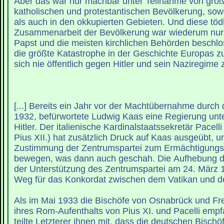
Aber das war nur machbar unter Teilnahme von groß
katholischen und protestantischen Bevölkerung, sow
als auch in den okkupierten Gebieten. Und diese töd
Zusammenarbeit der Bevölkerung war wiederum nur 
Papst und die meisten kirchlichen Behörden beschlo
die größte Katastrophe in der Geschichte Europas 
sich nie öffentlich gegen Hitler und sein Naziregime
[...] Bereits ein Jahr vor der Machtübernahme durch 
1932, befürwortete Ludwig Kaas eine Regierung unt
Hitler. Der italienische Kardinalstaatssekretär Pacell
Pius XII.) hat zusätzlich Druck auf Kaas ausgeübt, u
Zustimmung der Zentrumspartei zum Ermächtigungs
bewegen, was dann auch geschah. Die Aufhebung de
der Unterstützung des Zentrumspartei am 24. März 
Weg für das Konkordat zwischen dem Vatikan und d
Als im Mai 1933 die Bischöfe von Osnabrück und Fr
ihres Rom-Aufenthalts von Pius XI. und Pacelli emp
teilte Letzterer ihnen mit, dass die deutschen Bischöf