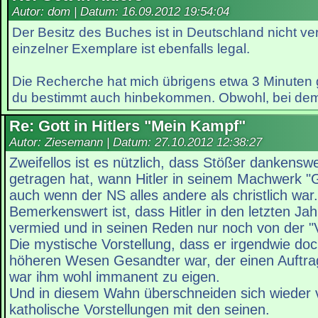
Autor: dom | Datum:
16.09.2012 19:54:04
Der Besitz des Buches ist in Deutschland nicht ve
einzelner Exemplare ist ebenfalls legal.
Die Recherche hat mich übrigens etwa 3 Minuten g
du bestimmt auch hinbekommen. Obwohl, bei dem 
Re: Gott in Hitlers "Mein Kampf"
Autor: Ziesemann | Datum:
27.10.2012 12:38:27
Zweifellos ist es nützlich, dass Stößer danken
getragen hat, wann Hitler in seinem Machwerk "Go
auch wenn der NS alles andere als christlich war.
Bemerkenswert ist, dass Hitler in den letzten Jah
vermied und in seinen Reden nur noch von der "
Die mystische Vorstellung, dass er irgendwie do
höheren Wesen Gesandter war, der einen Auftrag 
war ihm wohl immanent zu eigen.
Und in diesem Wahn überschneiden sich wieder vo
katholische Vorstellungen mit den seinen.