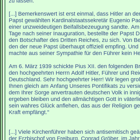
zu lassen.
[...] Bemerkenswert ist erst einmal, dass Hitler an den soeben zum
Papst gewählten Kardinalstaatssekretär Eugenio Pacel
einer unzweideutigen Beifallsbezeugung sandte. Am 
Tage nach seiner Inauguration, bestellte der Papst 
den Botschafter des Dritten Reiches, zu sich. Von B
den der neue Papst überhaupt offiziell empfing. Und
machte aus seiner Sympathie für den Führer kein He
Am 6. März 1939 schickte Pius XII. den folgenden Bri
den hochgeehrten Herrn Adolf Hitler, Führer und Re
Deutschland. Sehr hochgeehrter Herr! Wir legen gro
Ihnen gleich am Anfang Unseres Pontifikats zu versi
dem Ihrer Sorge anvertrauten deutschen Volk in in
ergeben bleiben und den allmächtigen Gott in väter
sein wahres Glück anflehen, das aus der Religion ge
Kraft empfängt."
[...] Viele Kirchenführer haben sich antisemitisch geä
der Erzbischof von Freiburg, Conrad Gröber, im Jahr