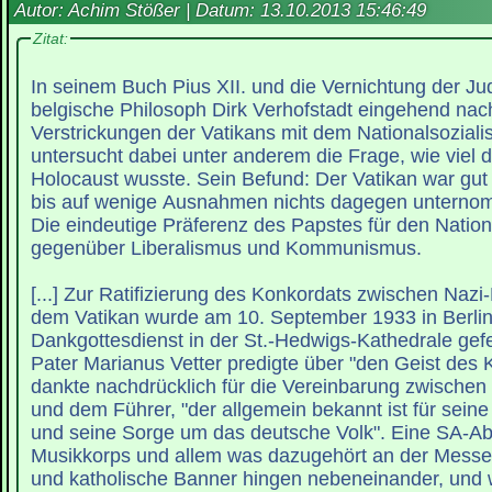
Autor: Achim Stößer | Datum:
13.10.2013 15:46:49
Zitat:
In seinem Buch Pius XII. und die Vernichtung der Ju
belgische Philosoph Dirk Verhofstadt eingehend nac
Verstrickungen der Vatikans mit dem Nationalsozial
untersucht dabei unter anderem die Frage, wie viel 
Holocaust wusste. Sein Befund: Der Vatikan war gut 
bis auf wenige Ausnahmen nichts dagegen unterno
Die eindeutige Präferenz des Papstes für den Nation
gegenüber Liberalismus und Kommunismus.
[...] Zur Ratifizierung des Konkordats zwischen Naz
dem Vatikan wurde am 10. September 1933 in Berlin
Dankgottesdienst in der St.-Hedwigs-Kathedrale gef
Pater Marianus Vetter predigte über "den Geist des 
dankte nachdrücklich für die Vereinbarung zwischen
und dem Führer, "der allgemein bekannt ist für sein
und seine Sorge um das deutsche Volk". Eine SA-Ab
Musikkorps und allem was dazugehört an der Messe 
und katholische Banner hingen nebeneinander, und