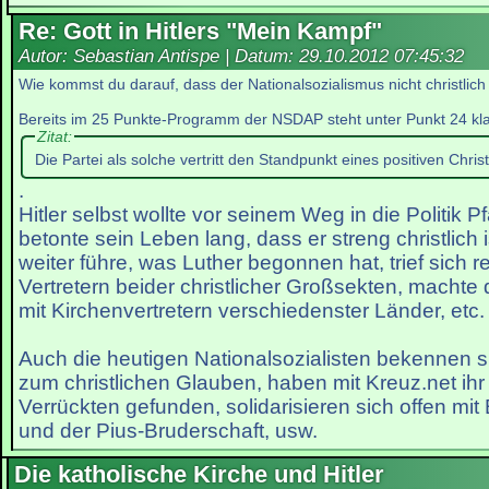
Re: Gott in Hitlers "Mein Kampf"
Autor: Sebastian Antispe | Datum:
29.10.2012 07:45:32
Wie kommst du darauf, dass der Nationalsozialismus nicht christlich
Bereits im 25 Punkte-Programm der NSDAP steht unter Punkt 24 kla
Zitat:
Die Partei als solche vertritt den Standpunkt eines positiven Chri
.
Hitler selbst wollte vor seinem Weg in die Politik P
betonte sein Leben lang, dass er streng christlich 
weiter führe, was Luther begonnen hat, trief sich 
Vertretern beider christlicher Großsekten, macht
mit Kirchenvertretern verschiedenster Länder, etc.
Auch die heutigen Nationalsozialisten bekennen 
zum christlichen Glauben, haben mit Kreuz.net i
Verrückten gefunden, solidarisieren sich offen mit
und der Pius-Bruderschaft, usw.
Die katholische Kirche und Hitler