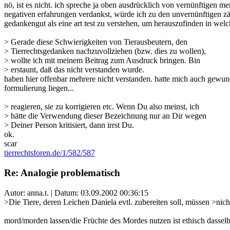
nö, ist es nicht. ich spreche ja oben ausdrücklich von vernünftigen m
negativen erfahrungen verdankst, würde ich zu den unvernünftigen zähle
gedankengut als eine art test zu verstehen, um herauszufinden in we
> Gerade diese Schwierigkeiten von Tierausbeutern, den
> Tierrechtsgedanken nachzuvollziehen (bzw. dies zu wollen),
> wollte ich mit meinem Beitrag zum Ausdruck bringen. Bin
> erstaunt, daß das nicht verstanden wurde.
haben hier offenbar mehrere nicht verstanden. hatte mich auch gewunde
formulierung liegen...
> reagieren, sie zu korrigieren etc. Wenn Du also meinst, ich
> hätte die Verwendung dieser Bezeichnung nur an Dir wegen
> Deiner Person kritisiert, dann irrst Du.
ok.
scar
tierrechtsforen.de/1/582/587
Re: Analogie problematisch
Autor: anna.t. | Datum:
03.09.2002 00:36:15
>Die Tiere, deren Leichen Daniela evtl. zubereiten soll, müssen >nic
mord/morden lassen/die Früchte des Mordes nutzen ist ethisch dasselb