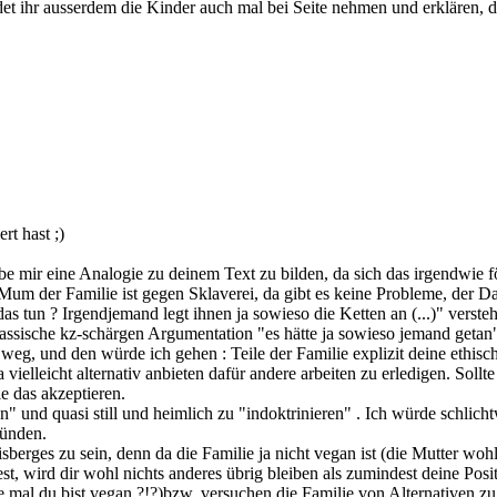
et ihr ausserdem die Kinder auch mal bei Seite nehmen und erklären, da
rt hast ;)
be mir eine Analogie zu deinem Text zu bilden, da sich das irgendwie f
um der Familie ist gegen Sklaverei, da gibt es keine Probleme, der Dad
das tun ? Irgendjemand legt ihnen ja sowieso die Ketten an (...)" versteh
sische kz-schärgen Argumentation "es hätte ja sowieso jemand getan". 
r weg, und den würde ich gehen : Teile der Familie explizit deine ethisc
ielleicht alternativ anbieten dafür andere arbeiten zu erledigen. Sollte
ie das akzeptieren.
n" und quasi still und heimlich zu "indoktrinieren" . Ich würde schlic
ründen.
sberges zu sein, denn da die Familie ja nicht vegan ist (die Mutter wo
est, wird dir wohl nichts anderes übrig bleiben als zumindest deine Po
mal du bist vegan ?!?)bzw. versuchen die Familie von Alternativen z