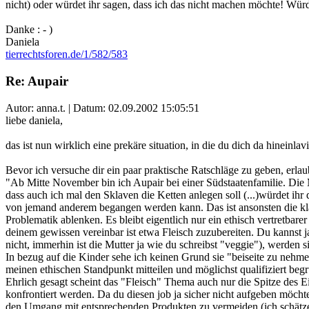
nicht) oder würdet ihr sagen, dass ich das nicht machen möchte! Würd
Danke : - )
Daniela
tierrechtsforen.de/1/582/583
Re: Aupair
Autor: anna.t. | Datum:
02.09.2002 15:05:51
liebe daniela,
das ist nun wirklich eine prekäre situation, in die du dich da hineinlavie
Bevor ich versuche dir ein paar praktische Ratschläge zu geben, erlau
"Ab Mitte November bin ich Aupair bei einer Südstaatenfamilie. Die M
dass auch ich mal den Sklaven die Ketten anlegen soll (...)würdet ihr 
von jemand anderem begangen werden kann. Das ist ansonsten die klas
Problematik ablenken. Es bleibt eigentlich nur ein ethisch vertretbare
deinem gewissen vereinbar ist etwa Fleisch zuzubereiten. Du kannst ja v
nicht, immerhin ist die Mutter ja wie du schreibst "veggie"), werden s
In bezug auf die Kinder sehe ich keinen Grund sie "beiseite zu nehme
meinen ethischen Standpunkt mitteilen und möglichst qualifiziert beg
Ehrlich gesagt scheint das "Fleisch" Thema auch nur die Spitze des Ei
konfrontiert werden. Da du diesen job ja sicher nicht aufgeben möcht
den Umgang mit entsprechenden Produkten zu vermeiden (ich schätze 