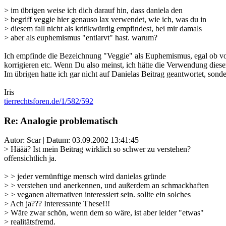
> im übrigen weise ich dich darauf hin, dass daniela den
> begriff veggie hier genauso lax verwendet, wie ich, was du in
> diesem fall nicht als kritikwürdig empfindest, bei mir damals
> aber als euphemismus "entlarvt" hast. warum?
Ich empfinde die Bezeichnung "Veggie" als Euphemismus, egal ob von 
korrigieren etc. Wenn Du also meinst, ich hätte die Verwendung diese
Im übrigen hatte ich gar nicht auf Danielas Beitrag geantwortet, sond
Iris
tierrechtsforen.de/1/582/592
Re: Analogie problematisch
Autor: Scar | Datum:
03.09.2002 13:41:45
> Häää? Ist mein Beitrag wirklich so schwer zu verstehen?
offensichtlich ja.
> > jeder vernünftige mensch wird danielas gründe
> > verstehen und anerkennen, und außerdem an schmackhaften
> > veganen alternativen interessiert sein. sollte ein solches
> Ach ja??? Interessante These!!!
> Wäre zwar schön, wenn dem so wäre, ist aber leider "etwas"
> realitätsfremd.