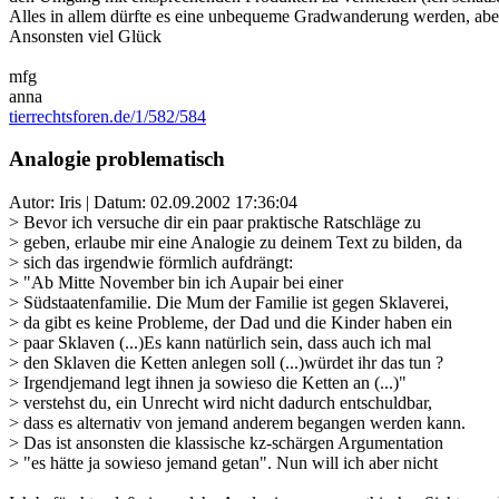
Alles in allem dürfte es eine unbequeme Gradwanderung werden, abe
Ansonsten viel Glück
mfg
anna
tierrechtsforen.de/1/582/584
Analogie problematisch
Autor: Iris | Datum:
02.09.2002 17:36:04
> Bevor ich versuche dir ein paar praktische Ratschläge zu
> geben, erlaube mir eine Analogie zu deinem Text zu bilden, da
> sich das irgendwie förmlich aufdrängt:
> "Ab Mitte November bin ich Aupair bei einer
> Südstaatenfamilie. Die Mum der Familie ist gegen Sklaverei,
> da gibt es keine Probleme, der Dad und die Kinder haben ein
> paar Sklaven (...)Es kann natürlich sein, dass auch ich mal
> den Sklaven die Ketten anlegen soll (...)würdet ihr das tun ?
> Irgendjemand legt ihnen ja sowieso die Ketten an (...)"
> verstehst du, ein Unrecht wird nicht dadurch entschuldbar,
> dass es alternativ von jemand anderem begangen werden kann.
> Das ist ansonsten die klassische kz-schärgen Argumentation
> "es hätte ja sowieso jemand getan". Nun will ich aber nicht