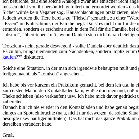
Ich befürchte, daß eine solche Analogie zwar aus ethischer Sicht angebr
müssen nicht von ihr persönlich gefoltert und ermordet werden - das 
Sicher würde kein Veganer sog. Hausschlachtungen praktizieren, als
Jedoch wurden die Tiere bereits zu "Fleisch" gemacht, zu einer "Ware"
"Essen" im Kühlschrank der Familie liegt. Da ist es nicht nur für die
ermorden, sondern es erscheint auch in dem Fall für die Familie, bei de
"absurd", "übertrieben" u.ä., wenn Daniela sich nicht daran beteilige
Trotzdem - nein, gerade deswegen! - sollte Daniela aber deutlich daz
Es zu tun, bringt niemanden zum Nachdenken, sondern impliziert im 
kaufen??"
diskutiert).
Solche eine Situation, in der man sich irgendwie behaupten muß und ga
fertiggemacht, als "komisch" angesehen ...
Ich habe bis vor kurzem ein Praktikum gemacht, bei dem ich u.a. in e
zum ersten Mal in den Kontaktladen kam, wußte dort niemand, daß ich v
Theke schieben (also verkaufen) usw. Ich habe mich davor gedrückt u
zubereiten.
Danach bin ich nie wieder in den Kontaktladen und habe genau begr
einiges an Spott einbrachte (naja, nicht nur deswegen, da solche Situ
besorgte usw. häufiger auftraten). Das hat mich das ganze Praktikum ü
derselben verändert hätte.
Gruß,