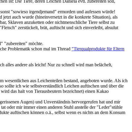
hen ist: Die Tiere, deren Leichen Daniela evtl. zubereiten soll,
ie sonst "sowieso irgendjemand" ermorden und aufessen würde!
etzt auch wurde (hineinversetzt in die konkrete Situation), als
hbar, Sklaven anzuketten oder nichtmenschliche Tiere selbst zu
leisch" zerstückelt, brät, auftischt und sich einverleibt, absulut
l" "zubereiten" möchte.
liche Problematik schon mal im Thread
"Tierqualprodukte für Eltern
h alles andere als leicht! Nur zu schnell wird man belächelt,
 im wesentlichen aus Leichenteilen bestand, angeboten wurde. Als ich
o sollte ich wie selbstverständlich Leichen auftischen und über die
 wird das halt von Tierausbeutern bezeichnet) einen Kakao
fgerissenen Augen) und Unverständnis hervorgerufen hat und mir
t tat oder mir immer einen anderen Stuhl anstelle der "Leder"stühle
rodukte auftischen können o.ä., selbst wenn es nichts an dem Konsum