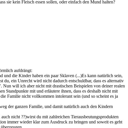
ss sie kein Fleisch essen sollen, oder einfach den Mund halten?
örmlich aufdrängt:
 und die Kinder haben ein paar Sklaven (...)Es kann natürlich sein,
st du, ein Unrecht wird nicht dadurch entschuldbar, dass es alternativ
Nun will ich aber nicht mit drastischen Beispielen von deiner realen
hen Standpunkte mit und erläutere ihnen, dass es deshalb nicht mit
 die Familie nicht vollkommen intolerant sein (und so scheint es ja
htweg der ganzen Familie, und damit natürlich auch den Kindern
hl auch nicht ??)wirst du mit zahlreichen Tierausbeutungsprodukten
sition immer wieder klar zum Ausdruck zu bringen und soweit es geht
u überzeugen.