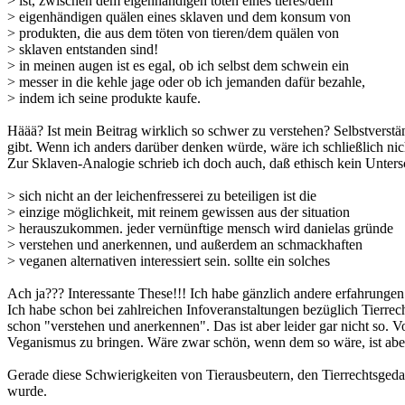
> ist, zwischen dem eigenhändigen töten eines tieres/dem
> eigenhändigen quälen eines sklaven und dem konsum von
> produkten, die aus dem töten von tieren/dem quälen von
> sklaven entstanden sind!
> in meinen augen ist es egal, ob ich selbst dem schwein ein
> messer in die kehle jage oder ob ich jemanden dafür bezahle,
> indem ich seine produkte kaufe.
Häää? Ist mein Beitrag wirklich so schwer zu verstehen? Selbstverstän
gibt. Wenn ich anders darüber denken würde, wäre ich schließlich nich
Zur Sklaven-Analogie schrieb ich doch auch, daß ethisch kein Unters
> sich nicht an der leichenfresserei zu beteiligen ist die
> einzige möglichkeit, mit reinem gewissen aus der situation
> herauszukommen. jeder vernünftige mensch wird danielas gründe
> verstehen und anerkennen, und außerdem an schmackhaften
> veganen alternativen interessiert sein. sollte ein solches
Ach ja??? Interessante These!!! Ich habe gänzlich andere erfahrunge
Ich habe schon bei zahlreichen Infoveranstaltungen bezüglich Tierr
schon "verstehen und anerkennen". Das ist aber leider gar nicht so. 
Veganismus zu bringen. Wäre zwar schön, wenn dem so wäre, ist aber 
Gerade diese Schwierigkeiten von Tierausbeutern, den Tierrechtsgeda
wurde.