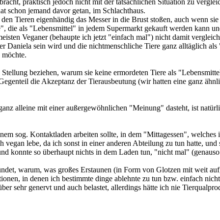
acht, praktisch jedoch nicht mit der tatsächlichen Situation zu vergleic
hat schon jemand davor getan, im Schlachthaus.
o den Tieren eigenhändig das Messer in die Brust stoßen, auch wenn s
, die als "Lebensmittel" in jedem Supermarkt gekauft werden kann und j
 meisten Veganer (behaupte ich jetzt "einfach mal") nicht damit vergleic
r Daniela sein wird und die nichtmenschliche Tiere ganz alltäglich als "F
n möchte.
u Stellung beziehen, warum sie keine ermordeten Tiere als "Lebensmitte
Gegenteil die Akzeptanz der Tierausbeutung (wir hatten eine ganz ähn
nz alleine mit einer außergewöhnlichen "Meinung" dasteht, ist natürlic
inem sog. Kontaktladen arbeiten sollte, in dem "Mittagessen", welches
egan lebe, da ich sonst in einer anderen Abteilung zu tun hatte, und s
nd konnte so überhaupt nichts in dem Laden tun, "nicht mal" (genauso
ündet, warum, was großes Erstaunen (in Form von Glotzen mit weit au
ationen, in denen ich bestimmte dinge ablehnte zu tun bzw. einfach nich
ber sehr genervt und auch belastet, allerdings hätte ich nie Tierqualp