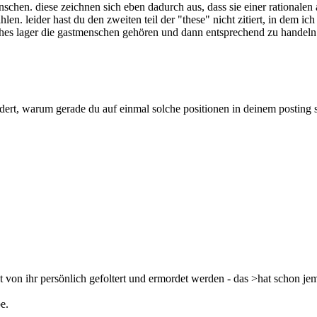
enschen. diese zeichnen sich eben dadurch aus, dass sie einer rational
n. leider hast du den zweiten teil der "these" nicht zitiert, in dem ic
lches lager die gastmenschen gehören und dann entsprechend zu handeln
rt, warum gerade du auf einmal solche positionen in deinem posting ste
ht von ihr persönlich gefoltert und ermordet werden - das >hat schon j
e.