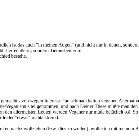
dlich ist das auch "in meinen Augen" (und nicht nur in denen, sondern 
t Tierrechtlerin, sondern Tierausbeuterin.
chied bestehe.
n gemacht - von wegen Interesse "an schmackhaften veganen Alternativ
echte/Veganismus teilgenommen, und nach Deiner These müßte man den 
Von den allermeisten Leuten werden Veganer nur müde belächelt o.ä. So
leider "etwas" realitätsfremd.
nken nachzuvollziehen (bzw. dies zu wollen), wollte ich mit meinem Be