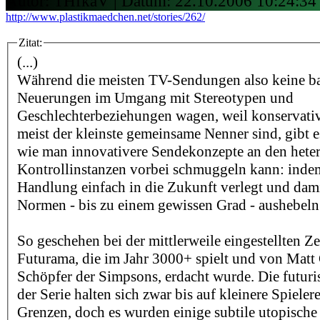
Autor: THfkaV | Datum:
22.10.2006 10:24:34
http://www.plastikmaedchen.net/stories/262/
Zitat:
(...)
Während die meisten TV-Sendungen also keine 
Neuerungen im Umgang mit Stereotypen und
Geschlechterbeziehungen wagen, weil konservat
meist der kleinste gemeinsame Nenner sind, gibt e
wie man innovativere Sendekonzepte an den hete
Kontrollinstanzen vorbei schmuggeln kann: inde
Handlung einfach in die Zukunft verlegt und dam
Normen - bis zu einem gewissen Grad - aushebeln
So geschehen bei der mittlerweile eingestellten Ze
Futurama, die im Jahr 3000+ spielt und von Matt
Schöpfer der Simpsons, erdacht wurde. Die futuri
der Serie halten sich zwar bis auf kleinere Spielere
Grenzen, doch es wurden einige subtile utopische