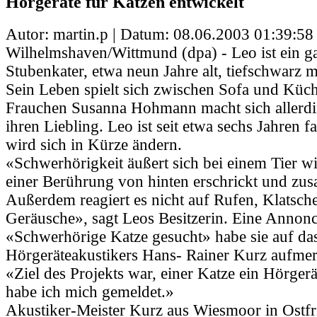
Hörgeräte für Katzen entwickelt
Autor: martin.p | Datum:
08.06.2003 01:39:58
Wilhelmshaven/Wittmund (dpa) - Leo ist ein g
Stubenkater, etwa neun Jahre alt, tiefschwarz 
Sein Leben spielt sich zwischen Sofa und Küch
Frauchen Susanna Hohmann macht sich allerd
ihren Liebling. Leo ist seit etwa sechs Jahren f
wird sich in Kürze ändern.
«Schwerhörigkeit äußert sich bei einem Tier w
einer Berührung von hinten erschrickt und zu
Außerdem reagiert es nicht auf Rufen, Klatsche
Geräusche», sagt Leos Besitzerin. Eine Annonc
«Schwerhörige Katze gesucht» habe sie auf da
Hörgeräteakustikers Hans- Rainer Kurz aufme
«Ziel des Projekts war, einer Katze ein Hörgerä
habe ich mich gemeldet.»
Akustiker-Meister Kurz aus Wiesmoor in Ostfr