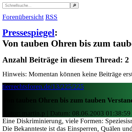
Forenübersicht
RSS
Pressespiegel
:
Von tauben Ohren bis zum taub
Anzahl Beiträge in diesem Thread: 2
Hinweis: Momentan können keine Beiträge erst
tierrechtsforen.de/13/225/225
Von tauben Ohren bis zum tauben Verstan
Autor: martin.p | Datum:
08.06.2003 01:38:59
Eine Diskriminierung, viele Formen: Speziesis
Die Bekannteste ist das Einsperren, Quälen u