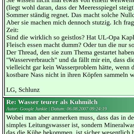
Sie wissen nicht mal etwas von einem weltwei
(liegt wohl daran, dass der Meeresspiegel steig
Sommer ständig regnet. Das macht solche Nullc
Aber sie machen mich dennoch stutzig. Ich fra
Zeit:
Sind die wirklich so geistlos? Hat UL-Opa Kap
Fleisch essen macht dumm? Oder tun die nur s
Der Thread, den sie zum Thema gestartet haben,
"Wasserverbrauch" und da fällt mir ein, dass di
vielleicht gar kein Wasserproblem hätte, wenn 
kostbare Nass nicht in ihren Köpfen sammeln w
LG, Schlunz
Re: Wasser teurer als Kuhmilch
Autor: Google Junkie | Datum:
06.08.2007 09:24:19
Wobei man aber anmerken muss, dass das in de
simples Leitungswasser ist, sondern Mineralwa
das die Kühe bekommen, ist sicher wesentlich bi