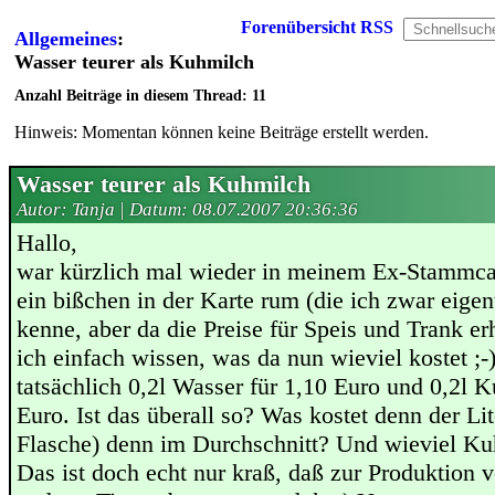
Forenübersicht
RSS
Allgemeines
:
Wasser teurer als Kuhmilch
Anzahl Beiträge in diesem Thread: 11
Hinweis: Momentan können keine Beiträge erstellt werden.
Wasser teurer als Kuhmilch
Autor: Tanja | Datum:
08.07.2007 20:36:36
Hallo,
war kürzlich mal wieder in meinem Ex-Stammcaf
ein bißchen in der Karte rum (die ich zwar eige
kenne, aber da die Preise für Speis und Trank e
ich einfach wissen, was da nun wieviel kostet ;-
tatsächlich 0,2l Wasser für 1,10 Euro und 0,2l 
Euro. Ist das überall so? Was kostet denn der Li
Flasche) denn im Durchschnitt? Und wieviel K
Das ist doch echt nur kraß, daß zur Produktion 