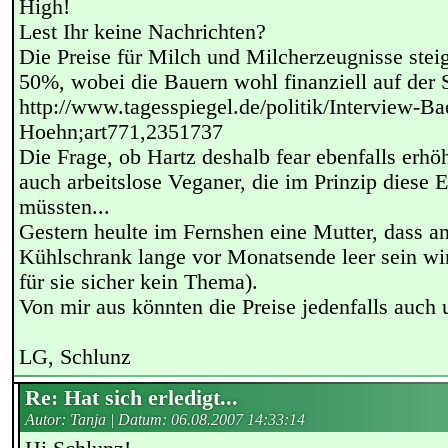
High!
Lest Ihr keine Nachrichten?
Die Preise für Milch und Milcherzeugnisse ste
50%, wobei die Bauern wohl finanziell auf der S
http://www.tagesspiegel.de/politik/Interview-Ba
Hoehn;art771,2351737
Die Frage, ob Hartz deshalb fear ebenfalls erhöht
auch arbeitslose Veganer, die im Prinzip diese
müssten...
Gestern heulte im Fernshen eine Mutter, dass a
Kühlschrank lange vor Monatsende leer sein wi
für sie sicher kein Thema).
Von mir aus könnten die Preise jedenfalls auch
LG, Schlunz
Re: Hat sich erledigt...
Autor: Tanja | Datum:
06.08.2007 14:33:14