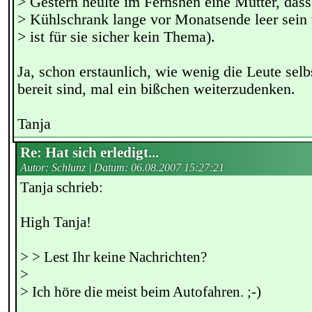
> Gestern heulte im Fernshen eine Mutter, dass
> Kühlschrank lange vor Monatsende leer sein
> ist für sie sicher kein Thema).
Ja, schon erstaunlich, wie wenig die Leute selb
bereit sind, mal ein bißchen weiterzudenken.
Tanja
Re: Hat sich erledigt...
Autor: Schlunz | Datum:
06.08.2007 15:27:21
Tanja schrieb:
High Tanja!
> > Lest Ihr keine Nachrichten?
>
> Ich höre die meist beim Autofahren. ;-)