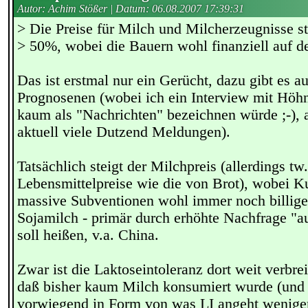
Autor: Achim Stößer | Datum:
06.08.2007 17:39:31
> Die Preise für Milch und Milcherzeugnisse s
> 50%, wobei die Bauern wohl finanziell auf de
Das ist erstmal nur ein Gerücht, dazu gibt es a
Prognosenen (wobei ich ein Interview mit Höhn
kaum als "Nachrichten" bezeichnen würde ;-), a
aktuell viele Dutzend Meldungen).
Tatsächlich steigt der Milchpreis (allerdings tw
Lebensmittelpreise wie die von Brot), wobei 
massive Subventionen wohl immer noch billiger
Sojamilch - primär durch erhöhte Nachfrage "a
soll heißen, v.a. China.
Zwar ist die Laktoseintoleranz dort weit verbreit
daß bisher kaum Milch konsumiert wurde (und 
vorwiegend in Form von was LI angeht wenige