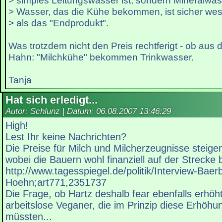
> simples Leitungswasser ist, sondern Mineralwas
> Wasser, das die Kühe bekommen, ist sicher wesen
> als das "Endprodukt".
Was trotzdem nicht den Preis rechtferigt - ob aus
Hahn: "Milchkühe" bekommen Trinkwasser.
Tanja
Hat sich erledigt...
Autor: Schlunz | Datum:
06.08.2007 13:46:29
High!
Lest Ihr keine Nachrichten?
Die Preise für Milch und Milcherzeugnisse steig
wobei die Bauern wohl finanziell auf der Strecke 
http://www.tagesspiegel.de/politik/Interview-Baerb
Hoehn;art771,2351737
Die Frage, ob Hartz deshalb fear ebenfalls erhöht 
arbeitslose Veganer, die im Prinzip diese Erhöh
müssten...