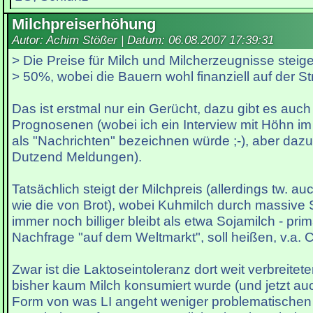
Milchpreiserhöhung
Autor: Achim Stößer | Datum:
06.08.2007 17:39:31
> Die Preise für Milch und Milcherzeugnisse steig
> 50%, wobei die Bauern wohl finanziell auf der St
Das ist erstmal nur ein Gerücht, dazu gibt es auc
Prognosenen (wobei ich ein Interview mit Höhn i
als "Nachrichten" bezeichnen würde ;-), aber dazu 
Dutzend Meldungen).
Tatsächlich steigt der Milchpreis (allerdings tw. a
wie die von Brot), wobei Kuhmilch durch massive
immer noch billiger bleibt als etwa Sojamilch - pri
Nachfrage "auf dem Weltmarkt", soll heißen, v.a. 
Zwar ist die Laktoseintoleranz dort weit verbreitete
bisher kaum Milch konsumiert wurde (und jetzt au
Form von was LI angeht weniger problematischen