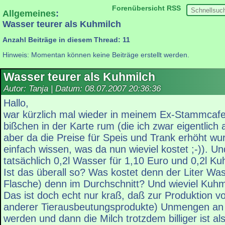
Forenübersicht
RSS
Allgemeines
:
Wasser teurer als Kuhmilch
Anzahl Beiträge in diesem Thread: 11
Hinweis: Momentan können keine Beiträge erstellt werden.
Wasser teurer als Kuhmilch
Autor: Tanja | Datum:
08.07.2007 20:36:36
Hallo,
war kürzlich mal wieder in meinem Ex-Stammcafe 
bißchen in der Karte rum (die ich zwar eigentlich
aber da die Preise für Speis und Trank erhöht wur
einfach wissen, was da nun wieviel kostet ;-)). Un
tatsächlich 0,2l Wasser für 1,10 Euro und 0,2l Ku
Ist das überall so? Was kostet denn der Liter Wa
Flasche) denn im Durchschnitt? Und wieviel Kuhm
Das ist doch echt nur kraß, daß zur Produktion v
anderer Tierausbeutungsprodukte) Unmengen an 
werden und dann die Milch trotzdem billiger ist a