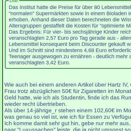
Zitat:
Das Institut hatte die Preise für über 80 Lebensmitte
"normalen" Supermärkten sowie in einem Bioladen 
erhoben. Anhand dieser Daten berechneten die Wiss
Altersgruppen gestaffelt die Kosten für "optimierte M
Das Ergebnis: Für vier- bis sechsjährige Kinder reich
veranschlagten 2,57 Euro pro Tag gerade aus - aller
Lebensmittel konsequent beim Discounter gekauft w
Und im Schnitt sind mindestens 4,68 Euro erforderli
Teenager ausgewogen zu ernähren - deutlich mehr a
veranschlagten 3,42 Euro.
Wie auch bei einem anderen Artikel über Hartz IV
Frau trotz abzüglichen 50€ für Zigaretten im Mon
Geld hatte, wie ich als Studentin, finde ich das R
wieder recht übertrieben.
Als über 14-jährige_r stehen einem 102,60€ im Mo
was genau so viel ist, wie ich für Essen zu Verfüg
Ich komme damit sehr gut hin, gebe nur mehr aus,
paar "Luxussachen" leiste, die ja nicht umsonst so