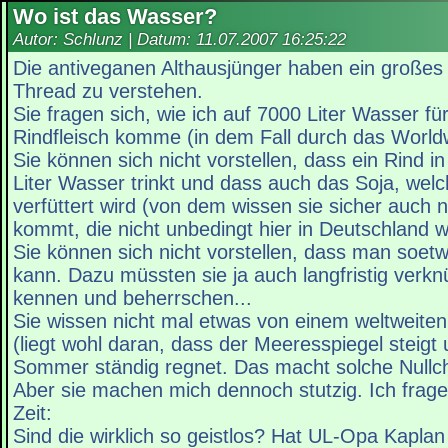
Wo ist das Wasser?
Autor: Schlunz | Datum:
11.07.2007 16:25:22
Die antiveganen Althausjünger haben ein großes
Thread zu verstehen.
Sie fragen sich, wie ich auf 7000 Liter Wasser 
Rindfleisch komme (in dem Fall durch das Worldw
Sie können sich nicht vorstellen, dass ein Rind i
Liter Wasser trinkt und dass auch das Soja, wel
verfüttert wird (von dem wissen sie sicher auch n
kommt, die nicht unbedingt hier in Deutschland 
Sie können sich nicht vorstellen, dass man soe
kann. Dazu müssten sie ja auch langfristig ver
kennen und beherrschen...
Sie wissen nicht mal etwas von einem weltweit
(liegt wohl daran, dass der Meeresspiegel steigt
Sommer ständig regnet. Das macht solche Nullch
Aber sie machen mich dennoch stutzig. Ich frag
Zeit:
Sind die wirklich so geistlos? Hat UL-Opa Kaplan