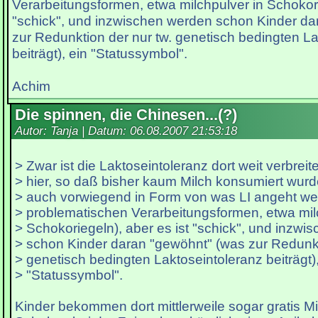
Verarbeitungsformen, etwa milchpulver in Schokori
"schick", und inzwischen werden schon Kinder da
zur Redunktion der nur tw. genetisch bedingten L
beiträgt), ein "Statussymbol".
Achim
Die spinnen, die Chinesen...(?)
Autor: Tanja | Datum:
06.08.2007 21:53:18
> Zwar ist die Laktoseintoleranz dort weit verbreite
> hier, so daß bisher kaum Milch konsumiert wurde
> auch vorwiegend in Form von was LI angeht we
> problematischen Verarbeitungsformen, etwa mil
> Schokoriegeln), aber es ist "schick", und inzw
> schon Kinder daran "gewöhnt" (was zur Redunkt
> genetisch bedingten Laktoseintoleranz beiträgt),
> "Statussymbol".
Kinder bekommen dort mittlerweile sogar gratis M