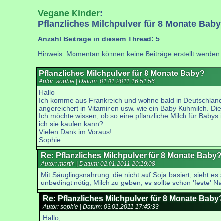
Vegane Kinder
:
Pflanzliches Milchpulver für 8 Monate Bab
Anzahl Beiträge in diesem Thread: 5
Hinweis: Momentan können keine Beiträge erstellt werden
Pflanzliches Milchpulver für 8 Monate Baby?
Autor: sophie | Datum:
01.01.2011 16:51:56
Hallo
Ich komme aus Frankreich und wohne bald in Deutschland. 
angereichert in Vitaminen usw. wie ein Baby Kuhmilch. Die
Ich möchte wissen, ob so eine pflanzliche Milch für Baby
ich sie kaufen kann?
Vielen Dank im Voraus!
Sophie
Re: Pflanzliches Milchpulver für 8 Monate Baby
Autor: martin | Datum:
02.01.2011 20:19:08
Mit Säuglingsnahrung, die nicht auf Soja basiert, sieht e
unbedingt nötig, Milch zu geben, es sollte schon 'feste'
Re: Pflanzliches Milchpulver für 8 Monate Baby
Autor: sophie | Datum:
03.01.2011 17:45:33
Hallo,