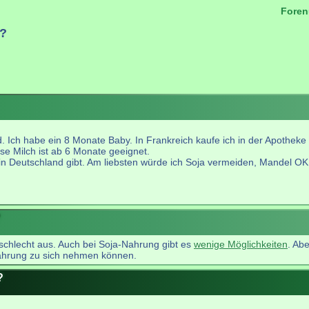
Foren
y?
.
Ich habe ein 8 Monate Baby. In Frankreich kaufe ich in der Apotheke R
se Milch ist ab 6 Monate geeignet.
s in Deutschland gibt. Am liebsten würde ich Soja vermeiden, Mandel O
?
s schlecht aus. Auch bei Soja-Nahrung gibt es
wenige Möglichkeiten
. Abe
 Nahrung zu sich nehmen können.
?