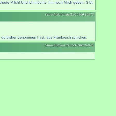
eicherte Milch! Und ich möchte ihm noch Milch geben. Gibt
tierrechtsforen.de/15/16966/16973
 die du bisher genommen hast, aus Frankreich schicken.
tierrechtsforen.de/15/16966/16974