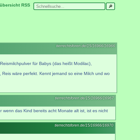
übersicht
RSS
tierrechtsforen.de/15/16966/16966
eismilchpulver für Babys (das heißt Modilac),
K, Reis wäre perfekt. Kennt jemand so eine Milch und wo
tierrechtsforen.de/15/16966/16967
r wenn das Kind bereits acht Monate alt ist, ist es nicht
tierrechtsforen.de/15/16966/16970