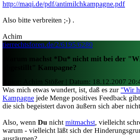
http://maqi.de/pdf/antimilchkampagne.pdf
Also bitte verbreiten ;-) .
Achim
tierrechtsforen.de/2/6195/6280
Warum machst *Du* nicht mit bei der "W
abgestillt" Kampagne?
Autor: Achim Stößer | Datum:
18.12.2007 20:
Was mich etwas wundert, ist, daß es zur
"Wir h
Kampagne
jede Menge positives Feedback gibt,
die sich begeistert davon äußern sich aber nicht
Also, wenn
Du
nicht
mitmachst
, vielleicht sch
warum - vielleicht läßt sich der Hinderungsgru
ausräumen?