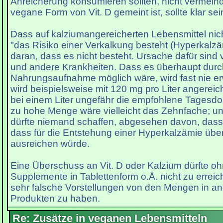
Anreicherung konsumieren sollten, nicht vermeind
vegane Form von Vit. D gemeint ist, sollte klar sei
Dass auf kalziumangereicherten Lebensmittel nich
"das Risiko einer Verkalkung besteht (Hyperkalzäm
daran, dass es nicht besteht. Ursache dafür sind
und andere Krankheiten. Dass es überhaupt durc
Nahrungsaufnahme möglich wäre, wird fast nie er
wird beispielsweise mit 120 mg pro Liter angereic
bei einem Liter ungefähr die empfohlene Tagesdos
zu hohe Menge wäre vielleicht das Zehnfache; und
dürfte niemand schaffen, abgesehen davon, dass n
dass für die Entstehung einer Hyperkalzämie üb
ausreichen würde.
Eine Überschuss an Vit. D oder Kalzium dürfte o
Supplemente in Tablettenform o.Ä. nicht zu erreic
sehr falsche Vorstellungen von den Mengen in an
Produkten zu haben.
Re: Zusätze in veganen Lebensmitteln