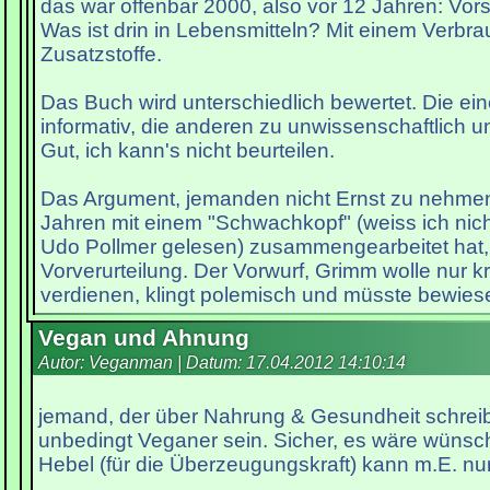
das war offenbar 2000, also vor 12 Jahren: Vo
Was ist drin in Lebensmitteln? Mit einem Verbra
Zusatzstoffe.
Das Buch wird unterschiedlich bewertet. Die ei
informativ, die anderen zu unwissenschaftlich un
Gut, ich kann's nicht beurteilen.
Das Argument, jemanden nicht Ernst zu nehmen, 
Jahren mit einem "Schwachkopf" (weiss ich nich
Udo Pollmer gelesen) zusammengearbeitet hat,
Vorverurteilung. Der Vorwurf, Grimm wolle nur k
verdienen, klingt polemisch und müsste bewies
Vegan und Ahnung
Autor: Veganman | Datum:
17.04.2012 14:10:14
jemand, der über Nahrung & Gesundheit schreib
unbedingt Veganer sein. Sicher, es wäre wünsc
Hebel (für die Überzeugungskraft) kann m.E. nur 