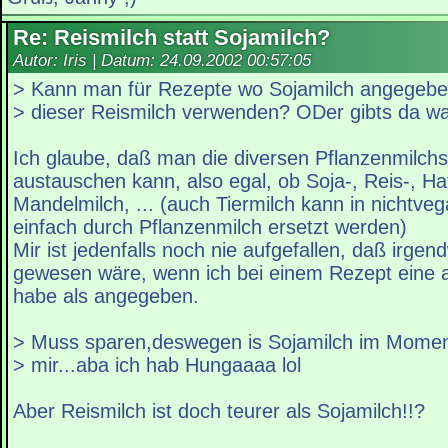
Re: Reismilch statt Sojamilch?
Autor: Iris | Datum:
24.09.2002 00:57:05
> Kann man für Rezepte wo Sojamilch angegeben 
> dieser Reismilch verwenden? ODer gibts da w
Ich glaube, daß man die diversen Pflanzenmilchs
austauschen kann, also egal, ob Soja-, Reis-, Ha
Mandelmilch, ... (auch Tiermilch kann in nichtve
einfach durch Pflanzenmilch ersetzt werden)
Mir ist jedenfalls noch nie aufgefallen, daß irge
gewesen wäre, wenn ich bei einem Rezept eine a
habe als angegeben.
> Muss sparen,deswegen is Sojamilch im Momen
> mir...aba ich hab Hungaaaa lol
Aber Reismilch ist doch teurer als Sojamilch!!?