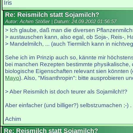
Iris
Re: Reismilch statt Sojamilch?
Autor: Achim Stößer | Datum:
24.09.2002 01:56:57
> Ich glaube, daß man die diversen Pflanzenmilch
> austauschen kann, also egal, ob Soja-, Reis-, Ha
> Mandelmilch, ... (auch Tiermilch kann in nichtv
Sehe ich im Prinzip auch so, kännte mir höchstens
bei manchen Rezepten bestimmte physikalische,
biologische Eigenschaften relevant sien könnten 
Mayo
). Also, "Misanthropin": bitte ausprobieren und
> Aber Reismilch ist doch teurer als Sojamilch!!?
Aber einfacher (und billiger?) selbstzumachen ;-) .
Achim
Re: Reismilch statt Sojamilch?