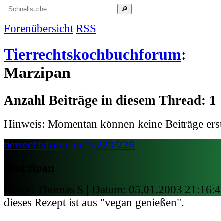
Forenübersicht
RSS
Tierrechtskochbuchforum
:
Marzipan
Anzahl Beiträge in diesem Thread: 1
Hinweis: Momentan können keine Beiträge erst
tierrechtsforen.de/3/228/228
Marzipan
Autor: Thomas S | Datum:
05.01.2003 21:16:
dieses Rezept ist aus "vegan genießen".